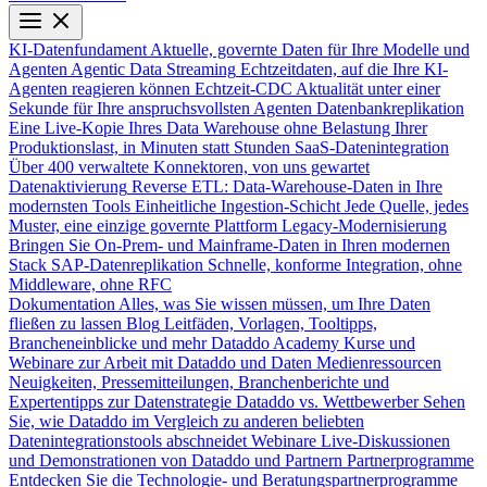
KI-Datenfundament
Aktuelle, governte Daten für Ihre Modelle und
Agenten
Agentic Data Streaming
Echtzeitdaten, auf die Ihre KI-
Agenten reagieren können
Echtzeit-CDC
Aktualität unter einer
Sekunde für Ihre anspruchsvollsten Agenten
Datenbankreplikation
Eine Live-Kopie Ihres Data Warehouse ohne Belastung Ihrer
Produktionslast, in Minuten statt Stunden
SaaS-Datenintegration
Über 400 verwaltete Konnektoren, von uns gewartet
Datenaktivierung
Reverse ETL: Data-Warehouse-Daten in Ihre
modernsten Tools
Einheitliche Ingestion-Schicht
Jede Quelle, jedes
Muster, eine einzige governte Plattform
Legacy-Modernisierung
Bringen Sie On-Prem- und Mainframe-Daten in Ihren modernen
Stack
SAP-Datenreplikation
Schnelle, konforme Integration, ohne
Middleware, ohne RFC
Dokumentation
Alles, was Sie wissen müssen, um Ihre Daten
fließen zu lassen
Blog
Leitfäden, Vorlagen, Tooltipps,
Brancheneinblicke und mehr
Dataddo Academy
Kurse und
Webinare zur Arbeit mit Dataddo und Daten
Medienressourcen
Neuigkeiten, Pressemitteilungen, Branchenberichte und
Expertentipps zur Datenstrategie
Dataddo vs. Wettbewerber
Sehen
Sie, wie Dataddo im Vergleich zu anderen beliebten
Datenintegrationstools abschneidet
Webinare
Live-Diskussionen
und Demonstrationen von Dataddo und Partnern
Partnerprogramme
Entdecken Sie die Technologie- und Beratungspartnerprogramme