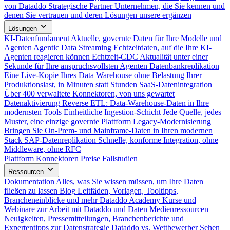
von Dataddo
Strategische Partner
Unternehmen, die Sie kennen und
denen Sie vertrauen und deren Lösungen unsere ergänzen
Lösungen
KI-Datenfundament
Aktuelle, governte Daten für Ihre Modelle und
Agenten
Agentic Data Streaming
Echtzeitdaten, auf die Ihre KI-
Agenten reagieren können
Echtzeit-CDC
Aktualität unter einer
Sekunde für Ihre anspruchsvollsten Agenten
Datenbankreplikation
Eine Live-Kopie Ihres Data Warehouse ohne Belastung Ihrer
Produktionslast, in Minuten statt Stunden
SaaS-Datenintegration
Über 400 verwaltete Konnektoren, von uns gewartet
Datenaktivierung
Reverse ETL: Data-Warehouse-Daten in Ihre
modernsten Tools
Einheitliche Ingestion-Schicht
Jede Quelle, jedes
Muster, eine einzige governte Plattform
Legacy-Modernisierung
Bringen Sie On-Prem- und Mainframe-Daten in Ihren modernen
Stack
SAP-Datenreplikation
Schnelle, konforme Integration, ohne
Middleware, ohne RFC
Plattform
Konnektoren
Preise
Fallstudien
Ressourcen
Dokumentation
Alles, was Sie wissen müssen, um Ihre Daten
fließen zu lassen
Blog
Leitfäden, Vorlagen, Tooltipps,
Brancheneinblicke und mehr
Dataddo Academy
Kurse und
Webinare zur Arbeit mit Dataddo und Daten
Medienressourcen
Neuigkeiten, Pressemitteilungen, Branchenberichte und
Expertentipps zur Datenstrategie
Dataddo vs. Wettbewerber
Sehen