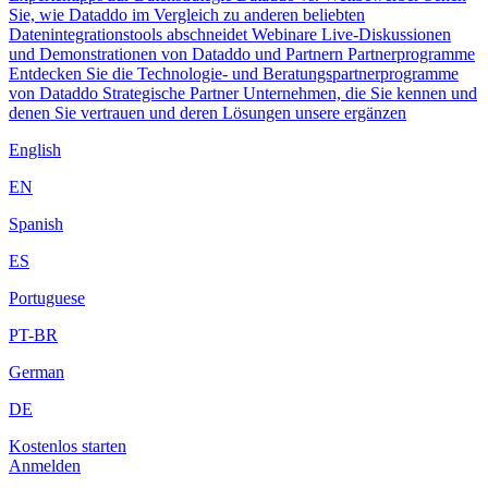
Sie, wie Dataddo im Vergleich zu anderen beliebten
Datenintegrationstools abschneidet
Webinare
Live-Diskussionen
und Demonstrationen von Dataddo und Partnern
Partnerprogramme
Entdecken Sie die Technologie- und Beratungspartnerprogramme
von Dataddo
Strategische Partner
Unternehmen, die Sie kennen und
denen Sie vertrauen und deren Lösungen unsere ergänzen
English
EN
Spanish
ES
Portuguese
PT-BR
German
DE
Kostenlos starten
Anmelden