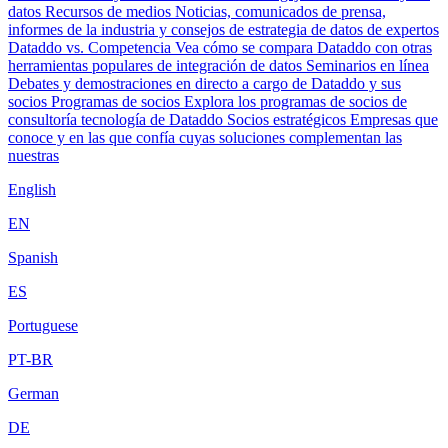
datos
Recursos de medios
Noticias, comunicados de prensa,
informes de la industria y consejos de estrategia de datos de expertos
Dataddo vs. Competencia
Vea cómo se compara Dataddo con otras
herramientas populares de integración de datos
Seminarios en línea
Debates y demostraciones en directo a cargo de Dataddo y sus
socios
Programas de socios
Explora los programas de socios de
consultoría tecnología de Dataddo
Socios estratégicos
Empresas que
conoce y en las que confía cuyas soluciones complementan las
nuestras
English
EN
Spanish
ES
Portuguese
PT-BR
German
DE