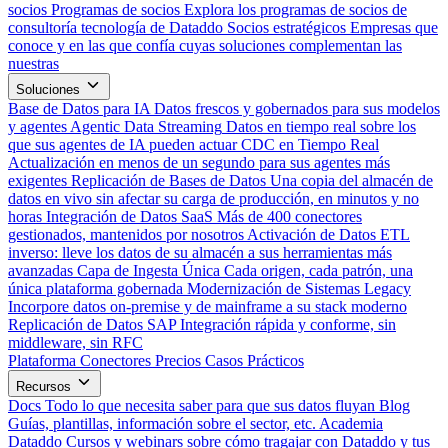
socios
Programas de socios
Explora los programas de socios de
consultoría tecnología de Dataddo
Socios estratégicos
Empresas que
conoce y en las que confía cuyas soluciones complementan las
nuestras
Soluciones
Base de Datos para IA
Datos frescos y gobernados para sus modelos
y agentes
Agentic Data Streaming
Datos en tiempo real sobre los
que sus agentes de IA pueden actuar
CDC en Tiempo Real
Actualización en menos de un segundo para sus agentes más
exigentes
Replicación de Bases de Datos
Una copia del almacén de
datos en vivo sin afectar su carga de producción, en minutos y no
horas
Integración de Datos SaaS
Más de 400 conectores
gestionados, mantenidos por nosotros
Activación de Datos
ETL
inverso: lleve los datos de su almacén a sus herramientas más
avanzadas
Capa de Ingesta Única
Cada origen, cada patrón, una
única plataforma gobernada
Modernización de Sistemas Legacy
Incorpore datos on-premise y de mainframe a su stack moderno
Replicación de Datos SAP
Integración rápida y conforme, sin
middleware, sin RFC
Plataforma
Conectores
Precios
Casos Prácticos
Recursos
Docs
Todo lo que necesita saber para que sus datos fluyan
Blog
Guías, plantillas, información sobre el sector, etc.
Academia
Dataddo
Cursos y webinars sobre cómo tragajar con Dataddo y tus