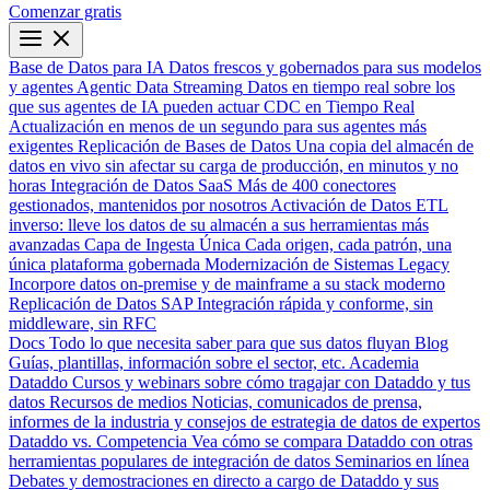
Comenzar gratis
Base de Datos para IA
Datos frescos y gobernados para sus modelos
y agentes
Agentic Data Streaming
Datos en tiempo real sobre los
que sus agentes de IA pueden actuar
CDC en Tiempo Real
Actualización en menos de un segundo para sus agentes más
exigentes
Replicación de Bases de Datos
Una copia del almacén de
datos en vivo sin afectar su carga de producción, en minutos y no
horas
Integración de Datos SaaS
Más de 400 conectores
gestionados, mantenidos por nosotros
Activación de Datos
ETL
inverso: lleve los datos de su almacén a sus herramientas más
avanzadas
Capa de Ingesta Única
Cada origen, cada patrón, una
única plataforma gobernada
Modernización de Sistemas Legacy
Incorpore datos on-premise y de mainframe a su stack moderno
Replicación de Datos SAP
Integración rápida y conforme, sin
middleware, sin RFC
Docs
Todo lo que necesita saber para que sus datos fluyan
Blog
Guías, plantillas, información sobre el sector, etc.
Academia
Dataddo
Cursos y webinars sobre cómo tragajar con Dataddo y tus
datos
Recursos de medios
Noticias, comunicados de prensa,
informes de la industria y consejos de estrategia de datos de expertos
Dataddo vs. Competencia
Vea cómo se compara Dataddo con otras
herramientas populares de integración de datos
Seminarios en línea
Debates y demostraciones en directo a cargo de Dataddo y sus