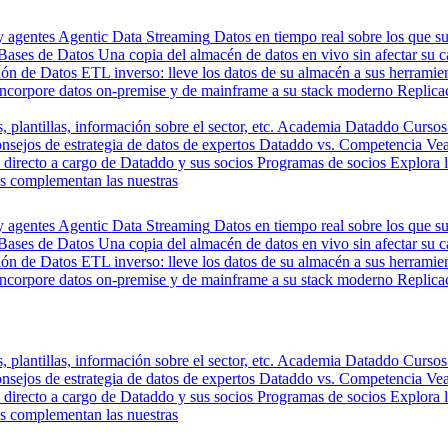
y agentes
Agentic Data Streaming
Datos en tiempo real sobre los que s
Bases de Datos
Una copia del almacén de datos en vivo sin afectar su 
ión de Datos
ETL inverso: lleve los datos de su almacén a sus herrami
Incorpore datos on-premise y de mainframe a su stack moderno
Replica
, plantillas, información sobre el sector, etc.
Academia Dataddo
Cursos
nsejos de estrategia de datos de expertos
Dataddo vs. Competencia
Vea
directo a cargo de Dataddo y sus socios
Programas de socios
Explora 
s complementan las nuestras
y agentes
Agentic Data Streaming
Datos en tiempo real sobre los que s
Bases de Datos
Una copia del almacén de datos en vivo sin afectar su 
ión de Datos
ETL inverso: lleve los datos de su almacén a sus herrami
Incorpore datos on-premise y de mainframe a su stack moderno
Replica
, plantillas, información sobre el sector, etc.
Academia Dataddo
Cursos
nsejos de estrategia de datos de expertos
Dataddo vs. Competencia
Vea
directo a cargo de Dataddo y sus socios
Programas de socios
Explora 
s complementan las nuestras