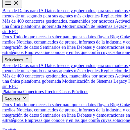
Base de Datos para IA
Datos frescos y gobernados para sus modelos 
menos de un segundo para sus agentes más exigentes
Replicación de 
Más de 400 conectores gestionados, mantenidos por nosotros
Activac
una única plataforma gobernada
Modernización de Sistemas Legacy
sin RFC
Docs
Todo lo que necesita saber para que sus datos fluyan
Blog
Guías
medios
Noticias, comunicados de prensa, informes de la industria y co
integración de datos
Seminarios en línea
Debates y demostraciones en 
estratégicos
Empresas que conoce y en las que confía cuyas solucione
Soluciones
Base de Datos para IA
Datos frescos y gobernados para sus modelos 
menos de un segundo para sus agentes más exigentes
Replicación de 
Más de 400 conectores gestionados, mantenidos por nosotros
Activac
una única plataforma gobernada
Modernización de Sistemas Legacy
sin RFC
Plataforma
Conectores
Precios
Casos Prácticos
Recursos
Docs
Todo lo que necesita saber para que sus datos fluyan
Blog
Guías
medios
Noticias, comunicados de prensa, informes de la industria y co
integración de datos
Seminarios en línea
Debates y demostraciones en 
estratégicos
Empresas que conoce y en las que confía cuyas solucione