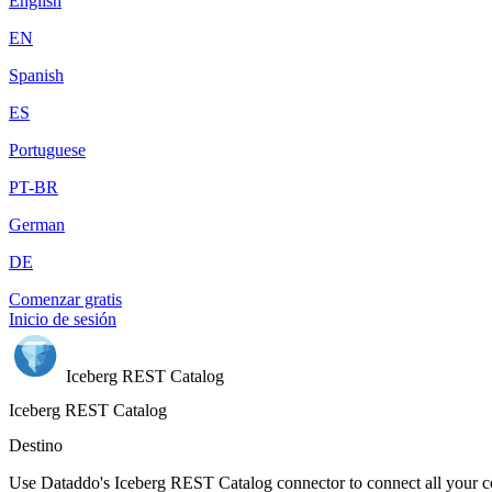
English
EN
Spanish
ES
Portuguese
PT-BR
German
DE
Comenzar gratis
Inicio de sesión
Iceberg REST Catalog
Iceberg REST Catalog
Destino
Use Dataddo's Iceberg REST Catalog connector to connect all your c