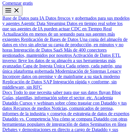
Comenzar gratis
Base de Datos para IA
Datos frescos y gobernados para sus modelos
y agentes
Agentic Data Streaming
Datos en tiempo real sobre los
que sus agentes de IA pueden actuar
CDC en Tiempo Real
Actualización en menos de un segundo para sus agentes más
exigentes
Replicación de Bases de Datos
Una copia del almacén de
datos en vivo sin afectar su carga de producción, en minutos y no
horas
Integración de Datos SaaS
Más de 400 conectores
gestionados, mantenidos por nosotros
Activación de Datos
ETL
inverso: lleve los datos de su almacén a sus herramientas más
avanzadas
Capa de Ingesta Única
Cada origen, cada patrón, una
única plataforma gobernada
Modernización de Sistemas Legacy
Incorpore datos on-premise y de mainframe a su stack moderno
Replicación de Datos SAP
Integración rápida y conforme, sin
middleware, sin RFC
Docs
Todo lo que necesita saber para que sus datos fluyan
Blog
Guías, plantillas, información sobre el sector, etc.
Academia
Dataddo
Cursos y webinars sobre cómo tragajar con Dataddo y tus
datos
Recursos de medios
Noticias, comunicados de prensa,
informes de la industria y consejos de estrategia de datos de expertos
Dataddo vs. Competencia
Vea cómo se compara Dataddo con otras
herramientas populares de integración de datos
Seminarios en línea
Debates y demostraciones en directo a cargo de Dataddo y sus