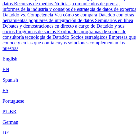
datos
Recursos de medios
Noticias, comunicados de prensa,
informes de la industria y consejos de estrategia de datos de expertos
Dataddo vs. Competencia
Vea cómo se compara Dataddo con otras
herramientas populares de integración de datos
Seminarios en línea
Debates y demostraciones en directo a cargo de Dataddo y sus
socios
Programas de socios
Explora los programas de socios de
consultoría tecnología de Dataddo
Socios estratégicos
Empresas que
conoce y en las que confía cuyas soluciones complementan las
nuestras
English
EN
Spanish
ES
Portuguese
PT-BR
German
DE