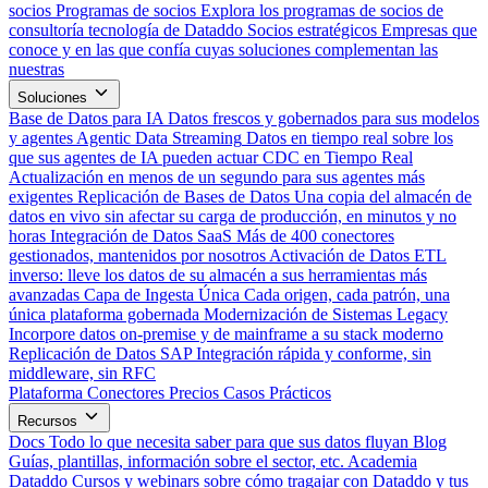
socios
Programas de socios
Explora los programas de socios de
consultoría tecnología de Dataddo
Socios estratégicos
Empresas que
conoce y en las que confía cuyas soluciones complementan las
nuestras
Soluciones
Base de Datos para IA
Datos frescos y gobernados para sus modelos
y agentes
Agentic Data Streaming
Datos en tiempo real sobre los
que sus agentes de IA pueden actuar
CDC en Tiempo Real
Actualización en menos de un segundo para sus agentes más
exigentes
Replicación de Bases de Datos
Una copia del almacén de
datos en vivo sin afectar su carga de producción, en minutos y no
horas
Integración de Datos SaaS
Más de 400 conectores
gestionados, mantenidos por nosotros
Activación de Datos
ETL
inverso: lleve los datos de su almacén a sus herramientas más
avanzadas
Capa de Ingesta Única
Cada origen, cada patrón, una
única plataforma gobernada
Modernización de Sistemas Legacy
Incorpore datos on-premise y de mainframe a su stack moderno
Replicación de Datos SAP
Integración rápida y conforme, sin
middleware, sin RFC
Plataforma
Conectores
Precios
Casos Prácticos
Recursos
Docs
Todo lo que necesita saber para que sus datos fluyan
Blog
Guías, plantillas, información sobre el sector, etc.
Academia
Dataddo
Cursos y webinars sobre cómo tragajar con Dataddo y tus