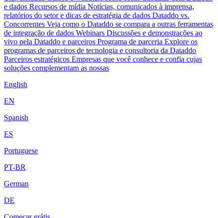
e dados
Recursos de mídia
Notícias, comunicados à imprensa,
relatórios do setor e dicas de estratégia de dados
Dataddo vs.
Concorrentes
Veja como o Dataddo se compara a outras ferramentas
de integração de dados
Webinars
Discussões e demonstrações ao
vivo pela Dataddo e parceiros
Programa de parceria
Explore os
programas de parceiros de tecnologia e consultoria da Dataddo
Parceiros estratégicos
Empresas que você conhece e confia cujas
soluções complementam as nossas
English
EN
Spanish
ES
Portuguese
PT-BR
German
DE
Começar grátis