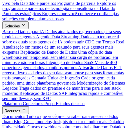
vivo pela Dataddo e parceiros
Programa de parceria
Explore os
programas de parceiros de tecnologia e consultoria da Dataddo
Parceiros estratégicos
Empresas que você conhece e confia cujas
soluções complementam as nossas
Soluções
Base de Dados para IA
Dados atualizados e governados para seus
modelos e agentes
Agentic Data Streaming
Dados em tempo real
sobre os quais seus agentes de IA podem agir
CDC em Tempo Real
Atualização em menos de um segundo para seus agentes mais
exigentes
Replicação de Banco de Dados
Uma cópia do data
warehouse em tempo real, sem afetar sua carga de produção, em
minutos e não em horas
Integração de Dados SaaS
Mais de 400
conectores gerenciados, mantidos por nós
Ativação de Dados
ETL
reverso: leve os dados do seu data warehouse para suas ferramentas
mais avançadas
Camada Única de Ingestão
Cada origem, cada
padrão, uma única plataforma governada
Modernização de Sistemas
Legados
Traga dados on-premise e de mainframe para o seu stack
moderno
Replicação de Dados SAP
Integração rápida e compatível,
sem middleware, sem RFC
Plataforma
Conectores
Preço
Estudos de caso
Recursos
Documentos
Tudo o que você precisa saber para que seus dados
fluam
Blog
Guias, modelos, insights do setor e muito mais
Dataddo
Universidade
Cursos e webinars sobre como trabalhar com Dataddo