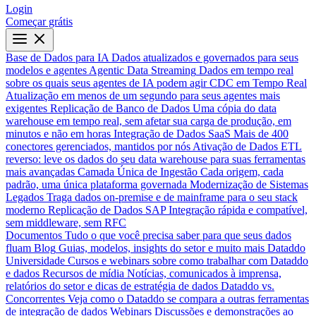
Login
Começar grátis
Base de Dados para IA
Dados atualizados e governados para seus
modelos e agentes
Agentic Data Streaming
Dados em tempo real
sobre os quais seus agentes de IA podem agir
CDC em Tempo Real
Atualização em menos de um segundo para seus agentes mais
exigentes
Replicação de Banco de Dados
Uma cópia do data
warehouse em tempo real, sem afetar sua carga de produção, em
minutos e não em horas
Integração de Dados SaaS
Mais de 400
conectores gerenciados, mantidos por nós
Ativação de Dados
ETL
reverso: leve os dados do seu data warehouse para suas ferramentas
mais avançadas
Camada Única de Ingestão
Cada origem, cada
padrão, uma única plataforma governada
Modernização de Sistemas
Legados
Traga dados on-premise e de mainframe para o seu stack
moderno
Replicação de Dados SAP
Integração rápida e compatível,
sem middleware, sem RFC
Documentos
Tudo o que você precisa saber para que seus dados
fluam
Blog
Guias, modelos, insights do setor e muito mais
Dataddo
Universidade
Cursos e webinars sobre como trabalhar com Dataddo
e dados
Recursos de mídia
Notícias, comunicados à imprensa,
relatórios do setor e dicas de estratégia de dados
Dataddo vs.
Concorrentes
Veja como o Dataddo se compara a outras ferramentas
de integração de dados
Webinars
Discussões e demonstrações ao