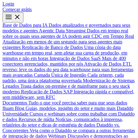
Login
Começar grátis
Base de Dados para IA
Dados atualizados e governados para seus
modelos e agentes
Agentic Data Streaming
Dados em tempo real
sobre os quais seus agentes de IA podem agir
CDC em Tempo Real
Atualização em menos de um segundo para seus agentes mais
exigentes
Replicação de Banco de Dados
Uma cópia do data
warehouse em tempo real, sem afetar sua carga de produção, em
minutos e não em horas
Integração de Dados SaaS
Mais de 400
conectores gerenciados, mantidos por nós
Ativação de Dados
ETL
reverso: leve os dados do seu data warehouse para suas ferramentas
mais avançadas
Camada Única de Ingestão
Cada origem, cada
padrão, uma única plataforma governada
Modernização de Sistemas
Legados
Traga dados on-premise e de mainframe para o seu stack
moderno
Replicação de Dados SAP
Integração rápida e compatível,
sem middleware, sem RFC
Documentos
Tudo o que você precisa saber para que seus dados
fluam
Blog
Guias, modelos, insights do setor e muito mais
Dataddo
Universidade
Cursos e webinars sobre como trabalhar com Dataddo
e dados
Recursos de mídia
Notícias, comunicados à imprensa,
relatórios do setor e dicas de estratégia de dados
Dataddo vs.
Concorrentes
Veja como o Dataddo se compara a outras ferramentas
de integração de dados
Webinars
Discussões e demonstrações ao