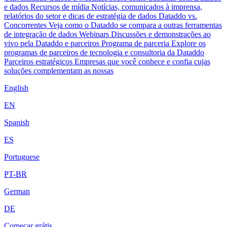
e dados
Recursos de mídia
Notícias, comunicados à imprensa,
relatórios do setor e dicas de estratégia de dados
Dataddo vs.
Concorrentes
Veja como o Dataddo se compara a outras ferramentas
de integração de dados
Webinars
Discussões e demonstrações ao
vivo pela Dataddo e parceiros
Programa de parceria
Explore os
programas de parceiros de tecnologia e consultoria da Dataddo
Parceiros estratégicos
Empresas que você conhece e confia cujas
soluções complementam as nossas
English
EN
Spanish
ES
Portuguese
PT-BR
German
DE
Começar grátis