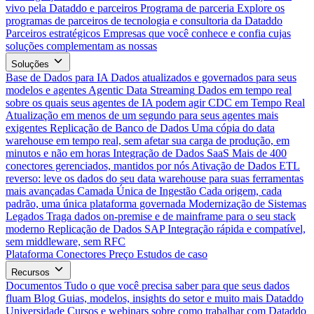
vivo pela Dataddo e parceiros
Programa de parceria
Explore os
programas de parceiros de tecnologia e consultoria da Dataddo
Parceiros estratégicos
Empresas que você conhece e confia cujas
soluções complementam as nossas
Soluções
Base de Dados para IA
Dados atualizados e governados para seus
modelos e agentes
Agentic Data Streaming
Dados em tempo real
sobre os quais seus agentes de IA podem agir
CDC em Tempo Real
Atualização em menos de um segundo para seus agentes mais
exigentes
Replicação de Banco de Dados
Uma cópia do data
warehouse em tempo real, sem afetar sua carga de produção, em
minutos e não em horas
Integração de Dados SaaS
Mais de 400
conectores gerenciados, mantidos por nós
Ativação de Dados
ETL
reverso: leve os dados do seu data warehouse para suas ferramentas
mais avançadas
Camada Única de Ingestão
Cada origem, cada
padrão, uma única plataforma governada
Modernização de Sistemas
Legados
Traga dados on-premise e de mainframe para o seu stack
moderno
Replicação de Dados SAP
Integração rápida e compatível,
sem middleware, sem RFC
Plataforma
Conectores
Preço
Estudos de caso
Recursos
Documentos
Tudo o que você precisa saber para que seus dados
fluam
Blog
Guias, modelos, insights do setor e muito mais
Dataddo
Universidade
Cursos e webinars sobre como trabalhar com Dataddo