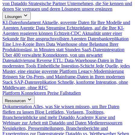
von Dataddo
Strategische Partner
Unternehmen, die Sie kennen und
denen Sie vertrauen und deren Lösungen unsere ergänzen
Lösungen
KI-Datenfundament
Aktuelle, governte Daten für Ihre Modelle und
Agenten
Agentic Data Streaming
Echtzeitdaten, auf die Ihre KI-
Agenten reagieren können
Echtzeit-CDC
Aktualität unter einer
Sekunde für Ihre anspruchsvollsten Agenten
Datenbankreplikation
Eine Live-Kopie Ihres Data Warehouse ohne Belastung Ihrer
Produktionslast, in Minuten statt Stunden
SaaS-Datenintegration
Über 400 verwaltete Konnektoren, von uns gewartet
Datenaktivierung
Reverse ETL: Data-Warehouse-Daten in Ihre
modernsten Tools
Einheitliche Ingestion-Schicht
Jede Quelle, jedes
Muster, eine einzige governte Plattform
Legacy-Modernisierung
Bringen Sie On-Prem- und Mainframe-Daten in Ihren modernen
Stack
SAP-Datenreplikation
Schnelle, konforme Integration, ohne
Middleware, ohne RFC
Plattform
Konnektoren
Preise
Fallstudien
Ressourcen
Dokumentation
Alles, was Sie wissen müssen, um Ihre Daten
fließen zu lassen
Blog
Leitfäden, Vorlagen, Tooltipps,
Brancheneinblicke und mehr
Dataddo Academy
Kurse und
Webinare zur Arbeit mit Dataddo und Daten
Medienressourcen
Neuigkeiten, Pressemitteilungen, Branchenberichte und
Expertentipps zur Datenstrategie
Dataddo vs. Wettbewerber
Sehen