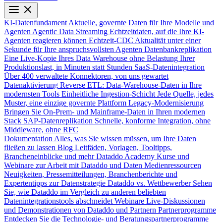
KI-Datenfundament
Aktuelle, governte Daten für Ihre Modelle und
Agenten
Agentic Data Streaming
Echtzeitdaten, auf die Ihre KI-
Agenten reagieren können
Echtzeit-CDC
Aktualität unter einer
Sekunde für Ihre anspruchsvollsten Agenten
Datenbankreplikation
Eine Live-Kopie Ihres Data Warehouse ohne Belastung Ihrer
Produktionslast, in Minuten statt Stunden
SaaS-Datenintegration
Über 400 verwaltete Konnektoren, von uns gewartet
Datenaktivierung
Reverse ETL: Data-Warehouse-Daten in Ihre
modernsten Tools
Einheitliche Ingestion-Schicht
Jede Quelle, jedes
Muster, eine einzige governte Plattform
Legacy-Modernisierung
Bringen Sie On-Prem- und Mainframe-Daten in Ihren modernen
Stack
SAP-Datenreplikation
Schnelle, konforme Integration, ohne
Middleware, ohne RFC
Dokumentation
Alles, was Sie wissen müssen, um Ihre Daten
fließen zu lassen
Blog
Leitfäden, Vorlagen, Tooltipps,
Brancheneinblicke und mehr
Dataddo Academy
Kurse und
Webinare zur Arbeit mit Dataddo und Daten
Medienressourcen
Neuigkeiten, Pressemitteilungen, Branchenberichte und
Expertentipps zur Datenstrategie
Dataddo vs. Wettbewerber
Sehen
Sie, wie Dataddo im Vergleich zu anderen beliebten
Datenintegrationstools abschneidet
Webinare
Live-Diskussionen
und Demonstrationen von Dataddo und Partnern
Partnerprogramme
Entdecken Sie die Technologie- und Beratungspartnerprogramme