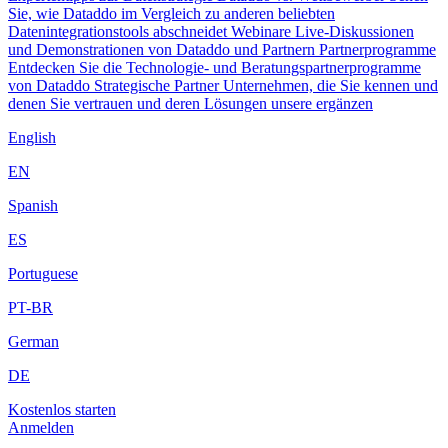
Sie, wie Dataddo im Vergleich zu anderen beliebten
Datenintegrationstools abschneidet
Webinare
Live-Diskussionen
und Demonstrationen von Dataddo und Partnern
Partnerprogramme
Entdecken Sie die Technologie- und Beratungspartnerprogramme
von Dataddo
Strategische Partner
Unternehmen, die Sie kennen und
denen Sie vertrauen und deren Lösungen unsere ergänzen
English
EN
Spanish
ES
Portuguese
PT-BR
German
DE
Kostenlos starten
Anmelden