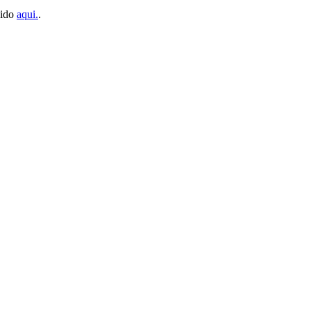
dido
aqui.
.