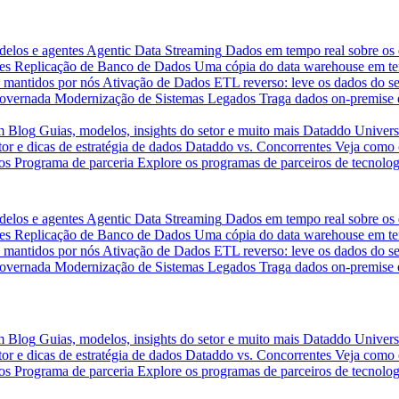
delos e agentes
Agentic Data Streaming
Dados em tempo real sobre os 
es
Replicação de Banco de Dados
Uma cópia do data warehouse em tem
 mantidos por nós
Ativação de Dados
ETL reverso: leve os dados do s
governada
Modernização de Sistemas Legados
Traga dados on-premise 
m
Blog
Guias, modelos, insights do setor e muito mais
Dataddo Univers
or e dicas de estratégia de dados
Dataddo vs. Concorrentes
Veja como 
os
Programa de parceria
Explore os programas de parceiros de tecnolog
delos e agentes
Agentic Data Streaming
Dados em tempo real sobre os 
es
Replicação de Banco de Dados
Uma cópia do data warehouse em tem
 mantidos por nós
Ativação de Dados
ETL reverso: leve os dados do s
governada
Modernização de Sistemas Legados
Traga dados on-premise 
m
Blog
Guias, modelos, insights do setor e muito mais
Dataddo Univers
or e dicas de estratégia de dados
Dataddo vs. Concorrentes
Veja como 
os
Programa de parceria
Explore os programas de parceiros de tecnolog