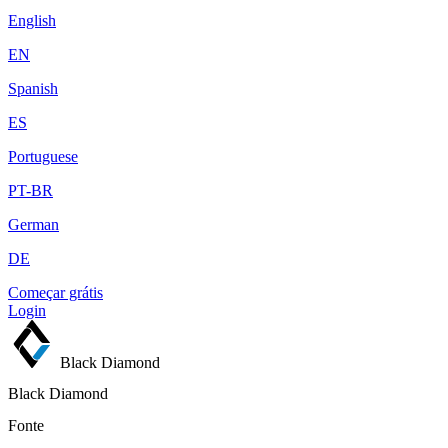
English
EN
Spanish
ES
Portuguese
PT-BR
German
DE
Começar grátis
Login
Black Diamond
Black Diamond
Fonte