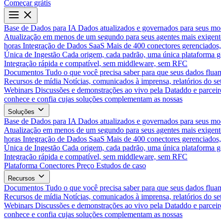
Começar grátis
Base de Dados para IA
Dados atualizados e governados para seus mo
Atualização em menos de um segundo para seus agentes mais exigent
horas
Integração de Dados SaaS
Mais de 400 conectores gerenciados,
Única de Ingestão
Cada origem, cada padrão, uma única plataforma 
Integração rápida e compatível, sem middleware, sem RFC
Documentos
Tudo o que você precisa saber para que seus dados flua
Recursos de mídia
Notícias, comunicados à imprensa, relatórios do set
Webinars
Discussões e demonstrações ao vivo pela Dataddo e parceir
conhece e confia cujas soluções complementam as nossas
Soluções
Base de Dados para IA
Dados atualizados e governados para seus mo
Atualização em menos de um segundo para seus agentes mais exigent
horas
Integração de Dados SaaS
Mais de 400 conectores gerenciados,
Única de Ingestão
Cada origem, cada padrão, uma única plataforma 
Integração rápida e compatível, sem middleware, sem RFC
Plataforma
Conectores
Preço
Estudos de caso
Recursos
Documentos
Tudo o que você precisa saber para que seus dados flua
Recursos de mídia
Notícias, comunicados à imprensa, relatórios do set
Webinars
Discussões e demonstrações ao vivo pela Dataddo e parceir
conhece e confia cujas soluções complementam as nossas