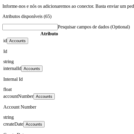
Informe-nos e nós os adicionaremos ao conector. Basta enviar um pe
Atributos disponíveis (65)
Pesquisar campos de dados
(Optional)
Atributo
id
Accounts
Id
string
internalId
Accounts
Internal Id
float
accountNumber
Accounts
Account Number
string
createDate
Accounts