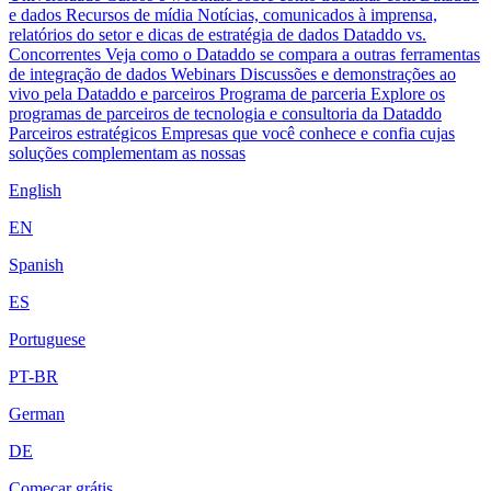
e dados
Recursos de mídia
Notícias, comunicados à imprensa,
relatórios do setor e dicas de estratégia de dados
Dataddo vs.
Concorrentes
Veja como o Dataddo se compara a outras ferramentas
de integração de dados
Webinars
Discussões e demonstrações ao
vivo pela Dataddo e parceiros
Programa de parceria
Explore os
programas de parceiros de tecnologia e consultoria da Dataddo
Parceiros estratégicos
Empresas que você conhece e confia cujas
soluções complementam as nossas
English
EN
Spanish
ES
Portuguese
PT-BR
German
DE
Começar grátis