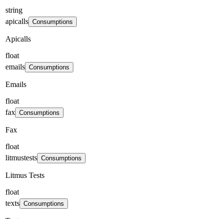
string
apicalls
Consumptions
Apicalls
float
emails
Consumptions
Emails
float
fax
Consumptions
Fax
float
litmustests
Consumptions
Litmus Tests
float
texts
Consumptions