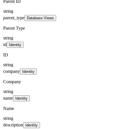
Parent ID
string
parent_type
Database Views
Parent Type
string
id
Identity
ID
string
company
Identity
Company
string
name
Identity
Name
string
description
Identity