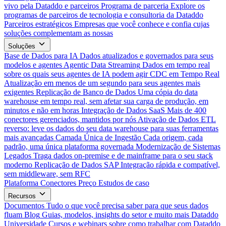
vivo pela Dataddo e parceiros
Programa de parceria
Explore os
programas de parceiros de tecnologia e consultoria da Dataddo
Parceiros estratégicos
Empresas que você conhece e confia cujas
soluções complementam as nossas
Soluções
Base de Dados para IA
Dados atualizados e governados para seus
modelos e agentes
Agentic Data Streaming
Dados em tempo real
sobre os quais seus agentes de IA podem agir
CDC em Tempo Real
Atualização em menos de um segundo para seus agentes mais
exigentes
Replicação de Banco de Dados
Uma cópia do data
warehouse em tempo real, sem afetar sua carga de produção, em
minutos e não em horas
Integração de Dados SaaS
Mais de 400
conectores gerenciados, mantidos por nós
Ativação de Dados
ETL
reverso: leve os dados do seu data warehouse para suas ferramentas
mais avançadas
Camada Única de Ingestão
Cada origem, cada
padrão, uma única plataforma governada
Modernização de Sistemas
Legados
Traga dados on-premise e de mainframe para o seu stack
moderno
Replicação de Dados SAP
Integração rápida e compatível,
sem middleware, sem RFC
Plataforma
Conectores
Preço
Estudos de caso
Recursos
Documentos
Tudo o que você precisa saber para que seus dados
fluam
Blog
Guias, modelos, insights do setor e muito mais
Dataddo
Universidade
Cursos e webinars sobre como trabalhar com Dataddo