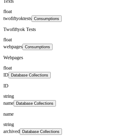
Texts
float
twofiftyoktests
Consumptions
Twofiftyok Tests
float
webpages
Consumptions
Webpages
float
ID
Database Collections
ID
string
name
Database Collections
name
string
archived
Database Collections