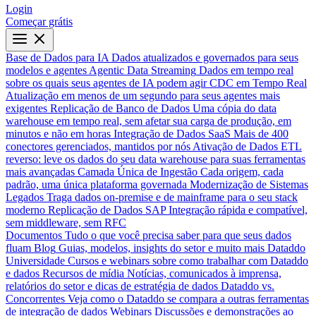
Login
Começar grátis
Base de Dados para IA
Dados atualizados e governados para seus
modelos e agentes
Agentic Data Streaming
Dados em tempo real
sobre os quais seus agentes de IA podem agir
CDC em Tempo Real
Atualização em menos de um segundo para seus agentes mais
exigentes
Replicação de Banco de Dados
Uma cópia do data
warehouse em tempo real, sem afetar sua carga de produção, em
minutos e não em horas
Integração de Dados SaaS
Mais de 400
conectores gerenciados, mantidos por nós
Ativação de Dados
ETL
reverso: leve os dados do seu data warehouse para suas ferramentas
mais avançadas
Camada Única de Ingestão
Cada origem, cada
padrão, uma única plataforma governada
Modernização de Sistemas
Legados
Traga dados on-premise e de mainframe para o seu stack
moderno
Replicação de Dados SAP
Integração rápida e compatível,
sem middleware, sem RFC
Documentos
Tudo o que você precisa saber para que seus dados
fluam
Blog
Guias, modelos, insights do setor e muito mais
Dataddo
Universidade
Cursos e webinars sobre como trabalhar com Dataddo
e dados
Recursos de mídia
Notícias, comunicados à imprensa,
relatórios do setor e dicas de estratégia de dados
Dataddo vs.
Concorrentes
Veja como o Dataddo se compara a outras ferramentas
de integração de dados
Webinars
Discussões e demonstrações ao