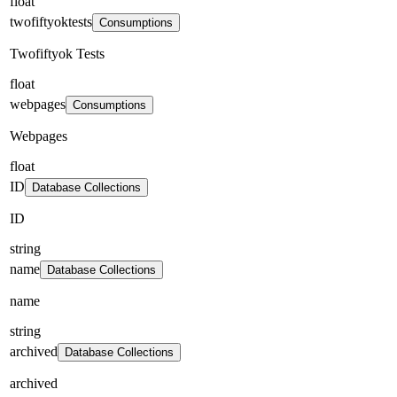
float
twofiftyoktests
Consumptions
Twofiftyok Tests
float
webpages
Consumptions
Webpages
float
ID
Database Collections
ID
string
name
Database Collections
name
string
archived
Database Collections
archived