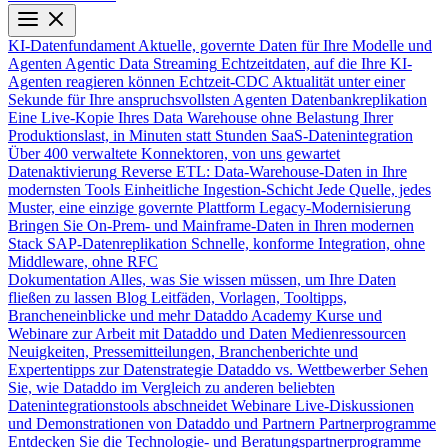
KI-Datenfundament
Aktuelle, governte Daten für Ihre Modelle und
Agenten
Agentic Data Streaming
Echtzeitdaten, auf die Ihre KI-
Agenten reagieren können
Echtzeit-CDC
Aktualität unter einer
Sekunde für Ihre anspruchsvollsten Agenten
Datenbankreplikation
Eine Live-Kopie Ihres Data Warehouse ohne Belastung Ihrer
Produktionslast, in Minuten statt Stunden
SaaS-Datenintegration
Über 400 verwaltete Konnektoren, von uns gewartet
Datenaktivierung
Reverse ETL: Data-Warehouse-Daten in Ihre
modernsten Tools
Einheitliche Ingestion-Schicht
Jede Quelle, jedes
Muster, eine einzige governte Plattform
Legacy-Modernisierung
Bringen Sie On-Prem- und Mainframe-Daten in Ihren modernen
Stack
SAP-Datenreplikation
Schnelle, konforme Integration, ohne
Middleware, ohne RFC
Dokumentation
Alles, was Sie wissen müssen, um Ihre Daten
fließen zu lassen
Blog
Leitfäden, Vorlagen, Tooltipps,
Brancheneinblicke und mehr
Dataddo Academy
Kurse und
Webinare zur Arbeit mit Dataddo und Daten
Medienressourcen
Neuigkeiten, Pressemitteilungen, Branchenberichte und
Expertentipps zur Datenstrategie
Dataddo vs. Wettbewerber
Sehen
Sie, wie Dataddo im Vergleich zu anderen beliebten
Datenintegrationstools abschneidet
Webinare
Live-Diskussionen
und Demonstrationen von Dataddo und Partnern
Partnerprogramme
Entdecken Sie die Technologie- und Beratungspartnerprogramme