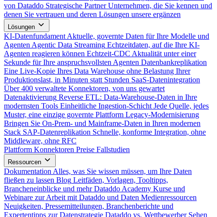
von Dataddo
Strategische Partner
Unternehmen, die Sie kennen und
denen Sie vertrauen und deren Lösungen unsere ergänzen
Lösungen
KI-Datenfundament
Aktuelle, governte Daten für Ihre Modelle und
Agenten
Agentic Data Streaming
Echtzeitdaten, auf die Ihre KI-
Agenten reagieren können
Echtzeit-CDC
Aktualität unter einer
Sekunde für Ihre anspruchsvollsten Agenten
Datenbankreplikation
Eine Live-Kopie Ihres Data Warehouse ohne Belastung Ihrer
Produktionslast, in Minuten statt Stunden
SaaS-Datenintegration
Über 400 verwaltete Konnektoren, von uns gewartet
Datenaktivierung
Reverse ETL: Data-Warehouse-Daten in Ihre
modernsten Tools
Einheitliche Ingestion-Schicht
Jede Quelle, jedes
Muster, eine einzige governte Plattform
Legacy-Modernisierung
Bringen Sie On-Prem- und Mainframe-Daten in Ihren modernen
Stack
SAP-Datenreplikation
Schnelle, konforme Integration, ohne
Middleware, ohne RFC
Plattform
Konnektoren
Preise
Fallstudien
Ressourcen
Dokumentation
Alles, was Sie wissen müssen, um Ihre Daten
fließen zu lassen
Blog
Leitfäden, Vorlagen, Tooltipps,
Brancheneinblicke und mehr
Dataddo Academy
Kurse und
Webinare zur Arbeit mit Dataddo und Daten
Medienressourcen
Neuigkeiten, Pressemitteilungen, Branchenberichte und
Expertentipps zur Datenstrategie
Dataddo vs. Wettbewerber
Sehen