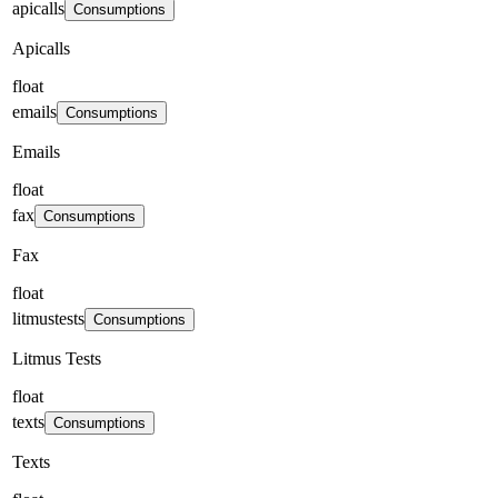
apicalls
Consumptions
Apicalls
float
emails
Consumptions
Emails
float
fax
Consumptions
Fax
float
litmustests
Consumptions
Litmus Tests
float
texts
Consumptions
Texts