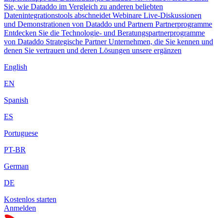
Sie, wie Dataddo im Vergleich zu anderen beliebten
Datenintegrationstools abschneidet
Webinare
Live-Diskussionen
und Demonstrationen von Dataddo und Partnern
Partnerprogramme
Entdecken Sie die Technologie- und Beratungspartnerprogramme
von Dataddo
Strategische Partner
Unternehmen, die Sie kennen und
denen Sie vertrauen und deren Lösungen unsere ergänzen
English
EN
Spanish
ES
Portuguese
PT-BR
German
DE
Kostenlos starten
Anmelden