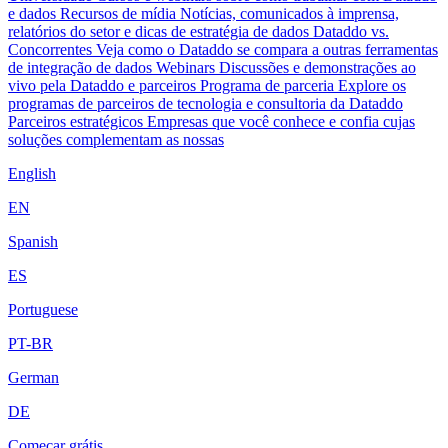
e dados
Recursos de mídia
Notícias, comunicados à imprensa,
relatórios do setor e dicas de estratégia de dados
Dataddo vs.
Concorrentes
Veja como o Dataddo se compara a outras ferramentas
de integração de dados
Webinars
Discussões e demonstrações ao
vivo pela Dataddo e parceiros
Programa de parceria
Explore os
programas de parceiros de tecnologia e consultoria da Dataddo
Parceiros estratégicos
Empresas que você conhece e confia cujas
soluções complementam as nossas
English
EN
Spanish
ES
Portuguese
PT-BR
German
DE
Começar grátis