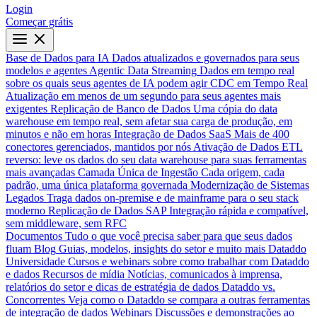
Login
Começar grátis
Base de Dados para IA
Dados atualizados e governados para seus
modelos e agentes
Agentic Data Streaming
Dados em tempo real
sobre os quais seus agentes de IA podem agir
CDC em Tempo Real
Atualização em menos de um segundo para seus agentes mais
exigentes
Replicação de Banco de Dados
Uma cópia do data
warehouse em tempo real, sem afetar sua carga de produção, em
minutos e não em horas
Integração de Dados SaaS
Mais de 400
conectores gerenciados, mantidos por nós
Ativação de Dados
ETL
reverso: leve os dados do seu data warehouse para suas ferramentas
mais avançadas
Camada Única de Ingestão
Cada origem, cada
padrão, uma única plataforma governada
Modernização de Sistemas
Legados
Traga dados on-premise e de mainframe para o seu stack
moderno
Replicação de Dados SAP
Integração rápida e compatível,
sem middleware, sem RFC
Documentos
Tudo o que você precisa saber para que seus dados
fluam
Blog
Guias, modelos, insights do setor e muito mais
Dataddo
Universidade
Cursos e webinars sobre como trabalhar com Dataddo
e dados
Recursos de mídia
Notícias, comunicados à imprensa,
relatórios do setor e dicas de estratégia de dados
Dataddo vs.
Concorrentes
Veja como o Dataddo se compara a outras ferramentas
de integração de dados
Webinars
Discussões e demonstrações ao