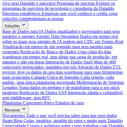
vivo pela Dataddo e parceiros
Programa de parceria
Explore os
programas de parceiros de tecnologia e consultoria da Dataddo
Parceiros estratégicos
Empresas que você conhece e confia cujas
soluções complementam as nossas
Soluções
Base de Dados para IA
Dados atualizados e governados para seus
modelos e agentes
Agentic Data Streaming
Dados em tempo real
sobre os quais seus agentes de IA podem agir
CDC em Tempo Real
Atualização em menos de um segundo para seus agentes mais
exigentes
Replicação de Banco de Dados
Uma cópia do data
warehouse em tempo real, sem afetar sua carga de produção, em
minutos e não em horas
Integração de Dados SaaS
Mais de 400
conectores gerenciados, mantidos por nós
Ativação de Dados
ETL
reverso: leve os dados do seu data warehouse para suas ferramentas
mais avançadas
Camada Única de Ingestão
Cada origem, cada
padrão, uma única plataforma governada
Modernização de Sistemas
Legados
Traga dados on-premise e de mainframe para o seu stack
moderno
Replicação de Dados SAP
Integração rápida e compatível,
sem middleware, sem RFC
Plataforma
Conectores
Preço
Estudos de caso
Recursos
Documentos
Tudo o que você precisa saber para que seus dados
fluam
Blog
Guias, modelos, insights do setor e muito mais
Dataddo
Universidade
Cursos e webinars sobre como trabalhar com Dataddo