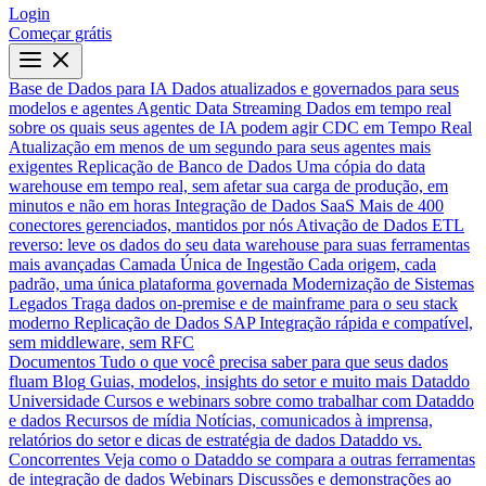
Login
Começar grátis
Base de Dados para IA
Dados atualizados e governados para seus
modelos e agentes
Agentic Data Streaming
Dados em tempo real
sobre os quais seus agentes de IA podem agir
CDC em Tempo Real
Atualização em menos de um segundo para seus agentes mais
exigentes
Replicação de Banco de Dados
Uma cópia do data
warehouse em tempo real, sem afetar sua carga de produção, em
minutos e não em horas
Integração de Dados SaaS
Mais de 400
conectores gerenciados, mantidos por nós
Ativação de Dados
ETL
reverso: leve os dados do seu data warehouse para suas ferramentas
mais avançadas
Camada Única de Ingestão
Cada origem, cada
padrão, uma única plataforma governada
Modernização de Sistemas
Legados
Traga dados on-premise e de mainframe para o seu stack
moderno
Replicação de Dados SAP
Integração rápida e compatível,
sem middleware, sem RFC
Documentos
Tudo o que você precisa saber para que seus dados
fluam
Blog
Guias, modelos, insights do setor e muito mais
Dataddo
Universidade
Cursos e webinars sobre como trabalhar com Dataddo
e dados
Recursos de mídia
Notícias, comunicados à imprensa,
relatórios do setor e dicas de estratégia de dados
Dataddo vs.
Concorrentes
Veja como o Dataddo se compara a outras ferramentas
de integração de dados
Webinars
Discussões e demonstrações ao