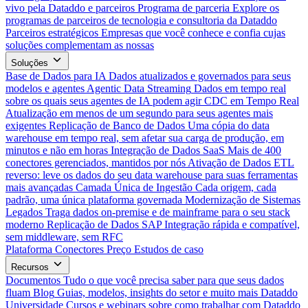
vivo pela Dataddo e parceiros
Programa de parceria
Explore os
programas de parceiros de tecnologia e consultoria da Dataddo
Parceiros estratégicos
Empresas que você conhece e confia cujas
soluções complementam as nossas
Soluções
Base de Dados para IA
Dados atualizados e governados para seus
modelos e agentes
Agentic Data Streaming
Dados em tempo real
sobre os quais seus agentes de IA podem agir
CDC em Tempo Real
Atualização em menos de um segundo para seus agentes mais
exigentes
Replicação de Banco de Dados
Uma cópia do data
warehouse em tempo real, sem afetar sua carga de produção, em
minutos e não em horas
Integração de Dados SaaS
Mais de 400
conectores gerenciados, mantidos por nós
Ativação de Dados
ETL
reverso: leve os dados do seu data warehouse para suas ferramentas
mais avançadas
Camada Única de Ingestão
Cada origem, cada
padrão, uma única plataforma governada
Modernização de Sistemas
Legados
Traga dados on-premise e de mainframe para o seu stack
moderno
Replicação de Dados SAP
Integração rápida e compatível,
sem middleware, sem RFC
Plataforma
Conectores
Preço
Estudos de caso
Recursos
Documentos
Tudo o que você precisa saber para que seus dados
fluam
Blog
Guias, modelos, insights do setor e muito mais
Dataddo
Universidade
Cursos e webinars sobre como trabalhar com Dataddo