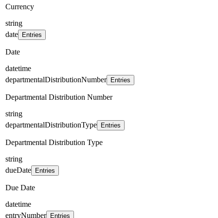
Currency
string
date
Entries
Date
datetime
departmentalDistributionNumber
Entries
Departmental Distribution Number
string
departmentalDistributionType
Entries
Departmental Distribution Type
string
dueDate
Entries
Due Date
datetime
entryNumber
Entries