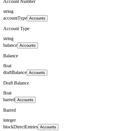
Account Number
string
accountType
Accounts
Account Type
string
balance
Accounts
Balance
float
draftBalance
Accounts
Draft Balance
float
barred
Accounts
Barred
integer
blockDirectEntries
Accounts