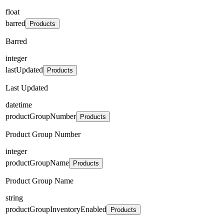
float
barred
Products
Barred
integer
lastUpdated
Products
Last Updated
datetime
productGroupNumber
Products
Product Group Number
integer
productGroupName
Products
Product Group Name
string
productGroupInventoryEnabled
Products