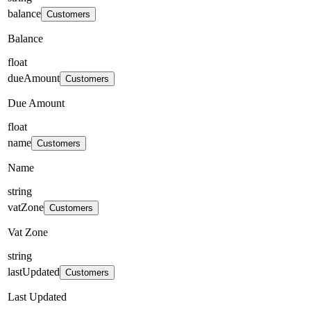
balance
Customers
Balance
float
dueAmount
Customers
Due Amount
float
name
Customers
Name
string
vatZone
Customers
Vat Zone
string
lastUpdated
Customers
Last Updated