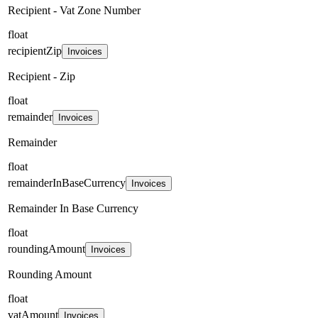
Recipient - Vat Zone Number
float
recipientZip
Invoices
Recipient - Zip
float
remainder
Invoices
Remainder
float
remainderInBaseCurrency
Invoices
Remainder In Base Currency
float
roundingAmount
Invoices
Rounding Amount
float
vatAmount
Invoices