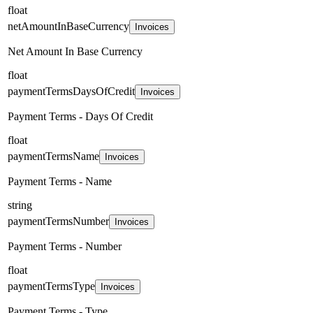
float
netAmountInBaseCurrency
Invoices
Net Amount In Base Currency
float
paymentTermsDaysOfCredit
Invoices
Payment Terms - Days Of Credit
float
paymentTermsName
Invoices
Payment Terms - Name
string
paymentTermsNumber
Invoices
Payment Terms - Number
float
paymentTermsType
Invoices
Payment Terms - Type