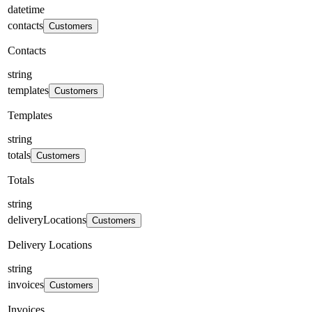
datetime
contacts
Customers
Contacts
string
templates
Customers
Templates
string
totals
Customers
Totals
string
deliveryLocations
Customers
Delivery Locations
string
invoices
Customers
Invoices