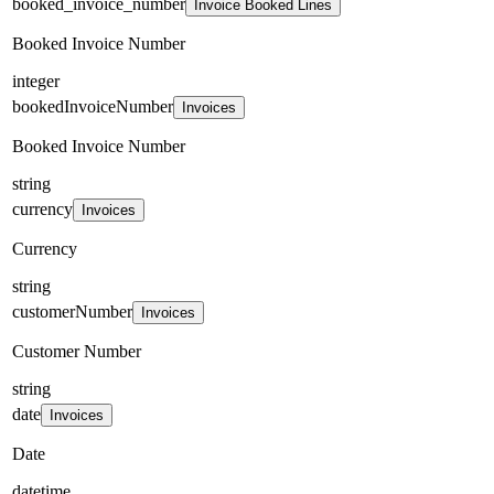
booked_invoice_number
Invoice Booked Lines
Booked Invoice Number
integer
bookedInvoiceNumber
Invoices
Booked Invoice Number
string
currency
Invoices
Currency
string
customerNumber
Invoices
Customer Number
string
date
Invoices
Date
datetime