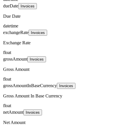
dueDate
Invoices
Due Date
datetime
exchangeRate
Invoices
Exchange Rate
float
grossAmount
Invoices
Gross Amount
float
grossAmountInBaseCurrency
Invoices
Gross Amount In Base Currency
float
netAmount
Invoices
Net Amount