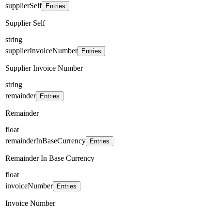
supplierSelf
Entries
Supplier Self
string
supplierInvoiceNumber
Entries
Supplier Invoice Number
string
remainder
Entries
Remainder
float
remainderInBaseCurrency
Entries
Remainder In Base Currency
float
invoiceNumber
Entries
Invoice Number