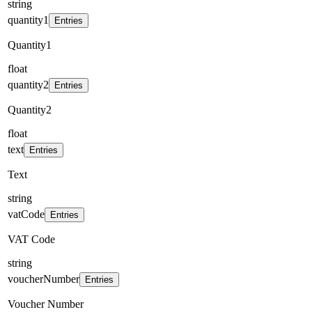
string
quantity1
Entries
Quantity1
float
quantity2
Entries
Quantity2
float
text
Entries
Text
string
vatCode
Entries
VAT Code
string
voucherNumber
Entries
Voucher Number