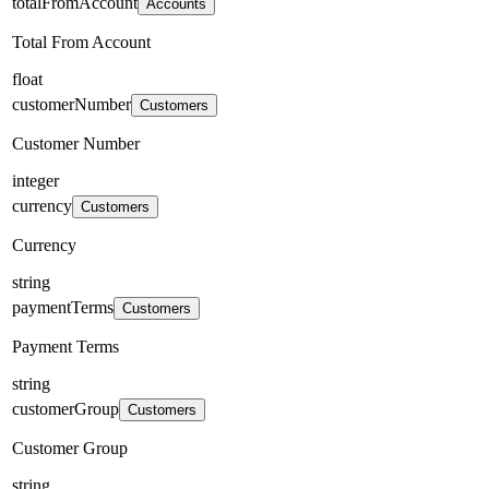
totalFromAccount
Accounts
Total From Account
float
customerNumber
Customers
Customer Number
integer
currency
Customers
Currency
string
paymentTerms
Customers
Payment Terms
string
customerGroup
Customers
Customer Group
string