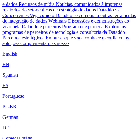
e dados
Recursos de mídia
Notícias, comunicados à imprensa,
relatórios do setor e dicas de estratégia de dados
Dataddo vs.
Concorrentes
Veja como o Dataddo se compara a outras ferramentas
de integração de dados
Webinars
Discussões e demonstrações ao
vivo pela Dataddo e parceiros
Programa de parceria
Explore os
programas de parceiros de tecnologia e consultoria da Dataddo
Parceiros estratégicos
Empresas que você conhece e confia cujas
soluções complementam as nossas
English
EN
Spanish
ES
Portuguese
PT-BR
German
DE
Começar grátis