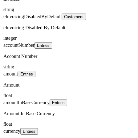
string
eInvoicingDisabledByDefault
Customers
eInvoicing Disabled By Default
integer
accountNumber
Entries
Account Number
string
amount
Entries
Amount
float
amountInBaseCurrency
Entries
Amount In Base Currency
float
currency
Entries