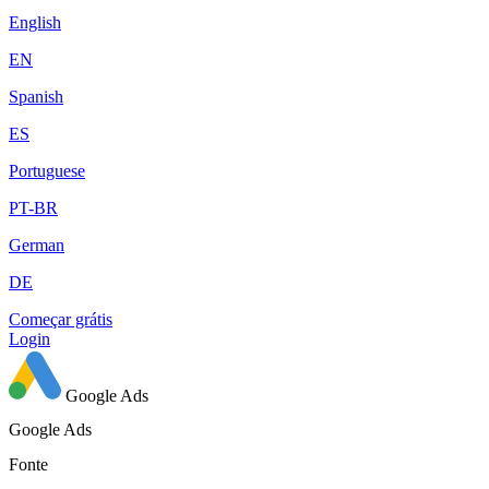
English
EN
Spanish
ES
Portuguese
PT-BR
German
DE
Começar grátis
Login
Google Ads
Google Ads
Fonte