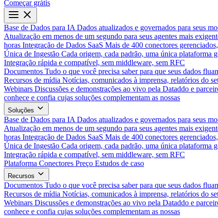
Começar grátis
Base de Dados para IA
Dados atualizados e governados para seus mo
Atualização em menos de um segundo para seus agentes mais exigent
horas
Integração de Dados SaaS
Mais de 400 conectores gerenciados,
Única de Ingestão
Cada origem, cada padrão, uma única plataforma 
Integração rápida e compatível, sem middleware, sem RFC
Documentos
Tudo o que você precisa saber para que seus dados flua
Recursos de mídia
Notícias, comunicados à imprensa, relatórios do set
Webinars
Discussões e demonstrações ao vivo pela Dataddo e parceir
conhece e confia cujas soluções complementam as nossas
Soluções
Base de Dados para IA
Dados atualizados e governados para seus mo
Atualização em menos de um segundo para seus agentes mais exigent
horas
Integração de Dados SaaS
Mais de 400 conectores gerenciados,
Única de Ingestão
Cada origem, cada padrão, uma única plataforma 
Integração rápida e compatível, sem middleware, sem RFC
Plataforma
Conectores
Preço
Estudos de caso
Recursos
Documentos
Tudo o que você precisa saber para que seus dados flua
Recursos de mídia
Notícias, comunicados à imprensa, relatórios do set
Webinars
Discussões e demonstrações ao vivo pela Dataddo e parceir
conhece e confia cujas soluções complementam as nossas