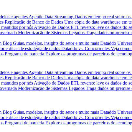
delos e agentes
Agentic Data Streaming
Dados em tempo real sobre os 
es
Replicação de Banco de Dados
Uma cópia do data warehouse em tem
 mantidos por nós
Ativação de Dados
ETL reverso: leve os dados do s
governada
Modernização de Sistemas Legados
Traga dados on-premise 
m
Blog
Guias, modelos, insights do setor e muito mais
Dataddo Univers
or e dicas de estratégia de dados
Dataddo vs. Concorrentes
Veja como 
os
Programa de parceria
Explore os programas de parceiros de tecnolog
delos e agentes
Agentic Data Streaming
Dados em tempo real sobre os 
es
Replicação de Banco de Dados
Uma cópia do data warehouse em tem
 mantidos por nós
Ativação de Dados
ETL reverso: leve os dados do s
governada
Modernização de Sistemas Legados
Traga dados on-premise 
m
Blog
Guias, modelos, insights do setor e muito mais
Dataddo Univers
or e dicas de estratégia de dados
Dataddo vs. Concorrentes
Veja como 
os
Programa de parceria
Explore os programas de parceiros de tecnolog