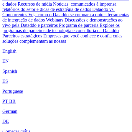
e dados
Recursos de mídia
Notícias, comunicados à imprensa,
relatórios do setor e dicas de estratégia de dados
Dataddo vs.
Concorrentes
Veja como o Dataddo se compara a outras ferramentas
de integração de dados
Webinars
Discussões e demonstrações ao
vivo pela Dataddo e parceiros
Programa de parceria
Explore os
programas de parceiros de tecnologia e consultoria da Dataddo
Parceiros estratégicos
Empresas que você conhece e confia cujas
soluções complementam as nossas
English
EN
Spanish
ES
Portuguese
PT-BR
German
DE
Começar grátis