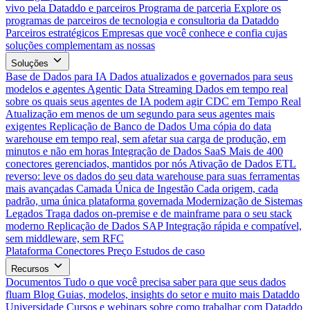
vivo pela Dataddo e parceiros
Programa de parceria
Explore os
programas de parceiros de tecnologia e consultoria da Dataddo
Parceiros estratégicos
Empresas que você conhece e confia cujas
soluções complementam as nossas
Soluções
Base de Dados para IA
Dados atualizados e governados para seus
modelos e agentes
Agentic Data Streaming
Dados em tempo real
sobre os quais seus agentes de IA podem agir
CDC em Tempo Real
Atualização em menos de um segundo para seus agentes mais
exigentes
Replicação de Banco de Dados
Uma cópia do data
warehouse em tempo real, sem afetar sua carga de produção, em
minutos e não em horas
Integração de Dados SaaS
Mais de 400
conectores gerenciados, mantidos por nós
Ativação de Dados
ETL
reverso: leve os dados do seu data warehouse para suas ferramentas
mais avançadas
Camada Única de Ingestão
Cada origem, cada
padrão, uma única plataforma governada
Modernização de Sistemas
Legados
Traga dados on-premise e de mainframe para o seu stack
moderno
Replicação de Dados SAP
Integração rápida e compatível,
sem middleware, sem RFC
Plataforma
Conectores
Preço
Estudos de caso
Recursos
Documentos
Tudo o que você precisa saber para que seus dados
fluam
Blog
Guias, modelos, insights do setor e muito mais
Dataddo
Universidade
Cursos e webinars sobre como trabalhar com Dataddo