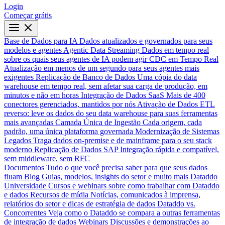
Login
Começar grátis
Base de Dados para IA
Dados atualizados e governados para seus
modelos e agentes
Agentic Data Streaming
Dados em tempo real
sobre os quais seus agentes de IA podem agir
CDC em Tempo Real
Atualização em menos de um segundo para seus agentes mais
exigentes
Replicação de Banco de Dados
Uma cópia do data
warehouse em tempo real, sem afetar sua carga de produção, em
minutos e não em horas
Integração de Dados SaaS
Mais de 400
conectores gerenciados, mantidos por nós
Ativação de Dados
ETL
reverso: leve os dados do seu data warehouse para suas ferramentas
mais avançadas
Camada Única de Ingestão
Cada origem, cada
padrão, uma única plataforma governada
Modernização de Sistemas
Legados
Traga dados on-premise e de mainframe para o seu stack
moderno
Replicação de Dados SAP
Integração rápida e compatível,
sem middleware, sem RFC
Documentos
Tudo o que você precisa saber para que seus dados
fluam
Blog
Guias, modelos, insights do setor e muito mais
Dataddo
Universidade
Cursos e webinars sobre como trabalhar com Dataddo
e dados
Recursos de mídia
Notícias, comunicados à imprensa,
relatórios do setor e dicas de estratégia de dados
Dataddo vs.
Concorrentes
Veja como o Dataddo se compara a outras ferramentas
de integração de dados
Webinars
Discussões e demonstrações ao