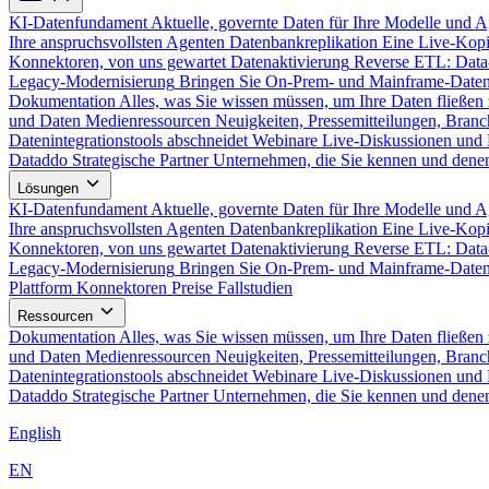
KI-Datenfundament
Aktuelle, governte Daten für Ihre Modelle und 
Ihre anspruchsvollsten Agenten
Datenbankreplikation
Eine Live-Kopi
Konnektoren, von uns gewartet
Datenaktivierung
Reverse ETL: Data
Legacy-Modernisierung
Bringen Sie On-Prem- und Mainframe-Daten
Dokumentation
Alles, was Sie wissen müssen, um Ihre Daten fließen 
und Daten
Medienressourcen
Neuigkeiten, Pressemitteilungen, Branc
Datenintegrationstools abschneidet
Webinare
Live-Diskussionen und 
Dataddo
Strategische Partner
Unternehmen, die Sie kennen und denen
Lösungen
KI-Datenfundament
Aktuelle, governte Daten für Ihre Modelle und 
Ihre anspruchsvollsten Agenten
Datenbankreplikation
Eine Live-Kopi
Konnektoren, von uns gewartet
Datenaktivierung
Reverse ETL: Data
Legacy-Modernisierung
Bringen Sie On-Prem- und Mainframe-Daten
Plattform
Konnektoren
Preise
Fallstudien
Ressourcen
Dokumentation
Alles, was Sie wissen müssen, um Ihre Daten fließen 
und Daten
Medienressourcen
Neuigkeiten, Pressemitteilungen, Branc
Datenintegrationstools abschneidet
Webinare
Live-Diskussionen und 
Dataddo
Strategische Partner
Unternehmen, die Sie kennen und denen
English
EN