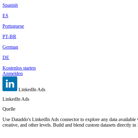
Spanish
ES
Portuguese
PT-BR
German
DE
Kostenlos starten
Anmelden
LinkedIn Ads
LinkedIn Ads
Quelle
Use Dataddo's LinkedIn Ads connector to explore any data available 
creative, and other levels. Build and blend custom datasets directly 