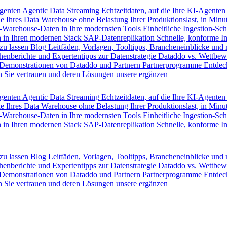
Agenten
Agentic Data Streaming
Echtzeitdaten, auf die Ihre KI-Agenten
e Ihres Data Warehouse ohne Belastung Ihrer Produktionslast, in Minut
-Warehouse-Daten in Ihre modernsten Tools
Einheitliche Ingestion-Sch
 in Ihren modernen Stack
SAP-Datenreplikation
Schnelle, konforme I
zu lassen
Blog
Leitfäden, Vorlagen, Tooltipps, Brancheneinblicke und
henberichte und Expertentipps zur Datenstrategie
Dataddo vs. Wettbew
Demonstrationen von Dataddo und Partnern
Partnerprogramme
Entdec
 Sie vertrauen und deren Lösungen unsere ergänzen
Agenten
Agentic Data Streaming
Echtzeitdaten, auf die Ihre KI-Agenten
e Ihres Data Warehouse ohne Belastung Ihrer Produktionslast, in Minut
-Warehouse-Daten in Ihre modernsten Tools
Einheitliche Ingestion-Sch
 in Ihren modernen Stack
SAP-Datenreplikation
Schnelle, konforme I
zu lassen
Blog
Leitfäden, Vorlagen, Tooltipps, Brancheneinblicke und
henberichte und Expertentipps zur Datenstrategie
Dataddo vs. Wettbew
Demonstrationen von Dataddo und Partnern
Partnerprogramme
Entdec
 Sie vertrauen und deren Lösungen unsere ergänzen