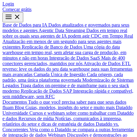
Login
Começar grátis
Base de Dados para IA
Dados atualizados e governados para seus
modelos e agentes
Agentic Data Streaming
Dados em tempo real
sobre os quais seus agentes de IA podem agir
CDC em Tempo Real
Atualização em menos de um segundo para seus agentes mais
exigentes
Replicação de Banco de Dados
Uma cópia do data
warehouse em tempo real, sem afetar sua carga de produção, em
minutos e não em horas
Integração de Dados SaaS
Mais de 400
conectores gerenciados, mantidos por nós
Ativação de Dados
ETL
reverso: leve os dados do seu data warehouse para suas ferramentas
mais avançadas
Camada Única de Ingestão
Cada origem, cada
padrão, uma única plataforma governada
Modernização de Sistemas
Legados
Traga dados on-premise e de mainframe para o seu stack
moderno
Replicação de Dados SAP
Integração rápida e compatível,
sem middleware, sem RFC
Documentos
Tudo o que você precisa saber para que seus dados
fluam
Blog
Guias, modelos, insights do setor e muito mais
Dataddo
Universidade
Cursos e webinars sobre como trabalhar com Dataddo
e dados
Recursos de mídia
Notícias, comunicados à imprensa,
relatórios do setor e dicas de estratégia de dados
Dataddo vs.
Concorrentes
Veja como o Dataddo se compara a outras ferramentas
de integração de dados
Webinars
Discussões e demonstrações ao