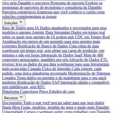
vivo pela Dataddo e parceiros
Programa de parceria
Explore os
programas de parceiros de tecnologia e consultoria da Dataddo
Parceiros estratégicos
Empresas que você conhece e confia cujas
soluções complementam as nossas
Soluções
Base de Dados para IA
Dados atualizados e governados para seus
modelos e agentes
Agentic Data Streaming
Dados em tempo real
sobre os quais seus agentes de IA podem agir
CDC em Tempo Real
Atualização em menos de um segundo para seus agentes mais
exigentes
Replicação de Banco de Dados
Uma cópia do data
warehouse em tempo real, sem afetar sua carga de produção, em
minutos e não em horas
Integração de Dados SaaS
Mais de 400
conectores gerenciados, mantidos por nós
Ativação de Dados
ETL
reverso: leve os dados do seu data warehouse para suas ferramentas
mais avançadas
Camada Única de Ingestão
Cada origem, cada
padrão, uma única plataforma governada
Modernização de Sistemas
Legados
Traga dados on-premise e de mainframe para o seu stack
moderno
Replicação de Dados SAP
Integração rápida e compatível,
sem middleware, sem RFC
Plataforma
Conectores
Preço
Estudos de caso
Recursos
Documentos
Tudo o que você precisa saber para que seus dados
fluam
Blog
Guias, modelos, insights do setor e muito mais
Dataddo
Universidade
Cursos e webinars sobre como trabalhar com Dataddo