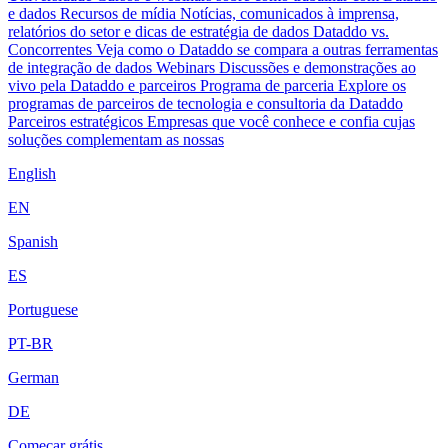
e dados
Recursos de mídia
Notícias, comunicados à imprensa,
relatórios do setor e dicas de estratégia de dados
Dataddo vs.
Concorrentes
Veja como o Dataddo se compara a outras ferramentas
de integração de dados
Webinars
Discussões e demonstrações ao
vivo pela Dataddo e parceiros
Programa de parceria
Explore os
programas de parceiros de tecnologia e consultoria da Dataddo
Parceiros estratégicos
Empresas que você conhece e confia cujas
soluções complementam as nossas
English
EN
Spanish
ES
Portuguese
PT-BR
German
DE
Começar grátis