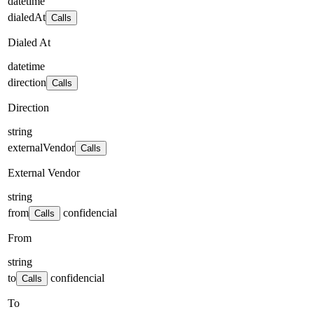
datetime
dialedAt
Calls
Dialed At
datetime
direction
Calls
Direction
string
externalVendor
Calls
External Vendor
string
from
confidencial
Calls
From
string
to
confidencial
Calls
To