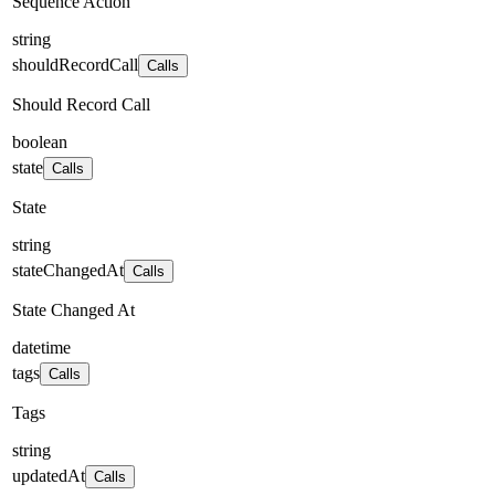
Sequence Action
string
shouldRecordCall
Calls
Should Record Call
boolean
state
Calls
State
string
stateChangedAt
Calls
State Changed At
datetime
tags
Calls
Tags
string
updatedAt
Calls