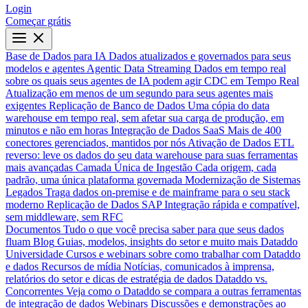
Login
Começar grátis
Base de Dados para IA
Dados atualizados e governados para seus
modelos e agentes
Agentic Data Streaming
Dados em tempo real
sobre os quais seus agentes de IA podem agir
CDC em Tempo Real
Atualização em menos de um segundo para seus agentes mais
exigentes
Replicação de Banco de Dados
Uma cópia do data
warehouse em tempo real, sem afetar sua carga de produção, em
minutos e não em horas
Integração de Dados SaaS
Mais de 400
conectores gerenciados, mantidos por nós
Ativação de Dados
ETL
reverso: leve os dados do seu data warehouse para suas ferramentas
mais avançadas
Camada Única de Ingestão
Cada origem, cada
padrão, uma única plataforma governada
Modernização de Sistemas
Legados
Traga dados on-premise e de mainframe para o seu stack
moderno
Replicação de Dados SAP
Integração rápida e compatível,
sem middleware, sem RFC
Documentos
Tudo o que você precisa saber para que seus dados
fluam
Blog
Guias, modelos, insights do setor e muito mais
Dataddo
Universidade
Cursos e webinars sobre como trabalhar com Dataddo
e dados
Recursos de mídia
Notícias, comunicados à imprensa,
relatórios do setor e dicas de estratégia de dados
Dataddo vs.
Concorrentes
Veja como o Dataddo se compara a outras ferramentas
de integração de dados
Webinars
Discussões e demonstrações ao