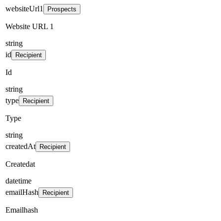
websiteUrl1
Prospects
Website URL 1
string
id
Recipient
Id
string
type
Recipient
Type
string
createdAt
Recipient
Createdat
datetime
emailHash
Recipient
Emailhash