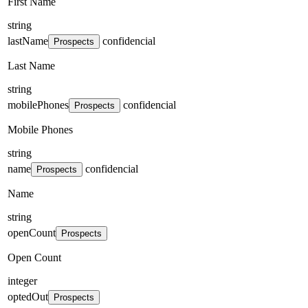
First Name
string
lastName
confidencial
Prospects
Last Name
string
mobilePhones
confidencial
Prospects
Mobile Phones
string
name
confidencial
Prospects
Name
string
openCount
Prospects
Open Count
integer
optedOut
Prospects