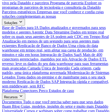
vivo pela Dataddo e parceiros
Programa de parceria
Explore os
programas de parceiros de tecnologia e consultoria da Dataddo
Parceiros estratégicos
Empresas que você conhece e confia cujas
soluções complementam as nossas
Soluções
Base de Dados para IA
Dados atualizados e governados para seus
modelos e agentes
Agentic Data Streaming
Dados em tempo real
sobre os quais seus agentes de IA podem agir
CDC em Tempo Real
Atualização em menos de um segundo para seus agentes mais
exigentes
Replicação de Banco de Dados
Uma cópia do data
warehouse em tempo real, sem afetar sua carga de produção, em
minutos e não em horas
Integração de Dados SaaS
Mais de 400
conectores gerenciados, mantidos por nós
Ativação de Dados
ETL
reverso: leve os dados do seu data warehouse para suas ferramentas
mais avançadas
Camada Única de Ingestão
Cada origem, cada
padrão, uma única plataforma governada
Modernização de Sistemas
Legados
Traga dados on-premise e de mainframe para o seu stack
moderno
Replicação de Dados SAP
Integração rápida e compatível,
sem middleware, sem RFC
Plataforma
Conectores
Preço
Estudos de caso
Recursos
Documentos
Tudo o que você precisa saber para que seus dados
fluam
Blog
Guias, modelos, insights do setor e muito mais
Dataddo
Universidade
Cursos e webinars sobre como trabalhar com Dataddo