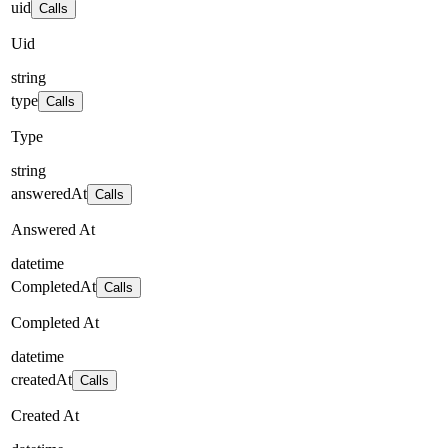
uid
Calls
Uid
string
type
Calls
Type
string
answeredAt
Calls
Answered At
datetime
CompletedAt
Calls
Completed At
datetime
createdAt
Calls
Created At