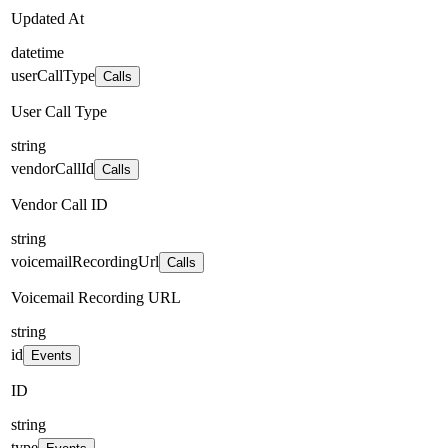
Updated At
datetime
userCallType
Calls
User Call Type
string
vendorCallId
Calls
Vendor Call ID
string
voicemailRecordingUrl
Calls
Voicemail Recording URL
string
id
Events
ID
string
type