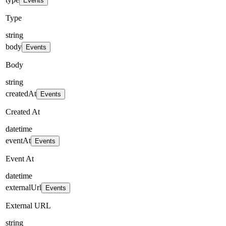
Events
Type
string
body
Events
Body
string
createdAt
Events
Created At
datetime
eventAt
Events
Event At
datetime
externalUrl
Events
External URL
string