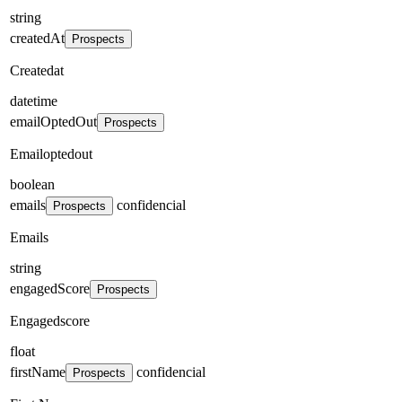
string
createdAt
Prospects
Createdat
datetime
emailOptedOut
Prospects
Emailoptedout
boolean
emails
confidencial
Prospects
Emails
string
engagedScore
Prospects
Engagedscore
float
firstName
confidencial
Prospects