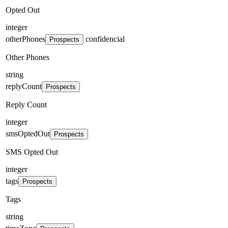
Opted Out
integer
otherPhones
confidencial
Prospects
Other Phones
string
replyCount
Prospects
Reply Count
integer
smsOptedOut
Prospects
SMS Opted Out
integer
tags
Prospects
Tags
string