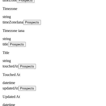
timeZone
Prospects
Timezone
string
timeZoneIana
Prospects
Timezone iana
string
title
Prospects
Title
string
touchedAt
Prospects
Touched At
datetime
updatedAt
Prospects
Updated At
datetime