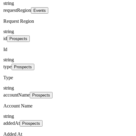
string
requestRegion
Events
Request Region
string
id
Prospects
Id
string
type
Prospects
Type
string
accountName
Prospects
Account Name
string
addedAt
Prospects
Added At