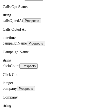
Calls Opt Status
string
callsOptedAt
Prospects
Calls Opted At
datetime
campaignName
Prospects
Campaign Name
string
clickCount
Prospects
Click Count
integer
company
Prospects
Company
string