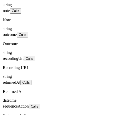
string
note
Calls
Note
string
outcome
Calls
Outcome
string
recordingUrl
Calls
Recording URL
string
returnedAt
Calls
Returned At
datetime
sequenceAction
Calls