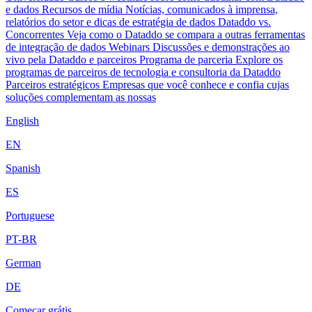
e dados
Recursos de mídia
Notícias, comunicados à imprensa,
relatórios do setor e dicas de estratégia de dados
Dataddo vs.
Concorrentes
Veja como o Dataddo se compara a outras ferramentas
de integração de dados
Webinars
Discussões e demonstrações ao
vivo pela Dataddo e parceiros
Programa de parceria
Explore os
programas de parceiros de tecnologia e consultoria da Dataddo
Parceiros estratégicos
Empresas que você conhece e confia cujas
soluções complementam as nossas
English
EN
Spanish
ES
Portuguese
PT-BR
German
DE
Começar grátis