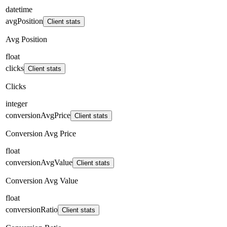
datetime
avgPosition
Client stats
Avg Position
float
clicks
Client stats
Clicks
integer
conversionAvgPrice
Client stats
Conversion Avg Price
float
conversionAvgValue
Client stats
Conversion Avg Value
float
conversionRatio
Client stats