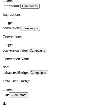
integer
impressions
Campaigns
Impressions
integer
conversions
Campaigns
Conversions
integer
conversionValue
Campaigns
Conversion Value
float
exhaustedBudget
Campaigns
Exhausted Budget
integer
date
Client stats
ID