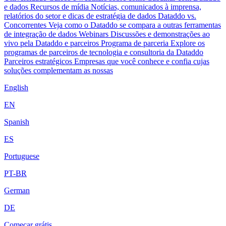
e dados
Recursos de mídia
Notícias, comunicados à imprensa,
relatórios do setor e dicas de estratégia de dados
Dataddo vs.
Concorrentes
Veja como o Dataddo se compara a outras ferramentas
de integração de dados
Webinars
Discussões e demonstrações ao
vivo pela Dataddo e parceiros
Programa de parceria
Explore os
programas de parceiros de tecnologia e consultoria da Dataddo
Parceiros estratégicos
Empresas que você conhece e confia cujas
soluções complementam as nossas
English
EN
Spanish
ES
Portuguese
PT-BR
German
DE
Começar grátis