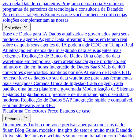
vivo pela Dataddo e parceiros
Programa de parceria
Explore os
programas de parceiros de tecnologia e consultoria da Dataddo
Parceiros estratégicos
Empresas que você conhece e confia cujas
soluções complementam as nossas
Soluções
Base de Dados para IA
Dados atualizados e governados para seus
modelos e agentes
Agentic Data Streaming
Dados em tempo real
sobre os quais seus agentes de IA podem agir
CDC em Tempo Real
Atualização em menos de um segundo para seus agentes mais
exigentes
Replicação de Banco de Dados
Uma cópia do data
warehouse em tempo real, sem afetar sua carga de produção, em
minutos e não em horas
Integração de Dados SaaS
Mais de 400
conectores gerenciados, mantidos por nós
Ativação de Dados
ETL
reverso: leve os dados do seu data warehouse para suas ferramentas
mais avançadas
Camada Única de Ingestão
Cada origem, cada
padrão, uma única plataforma governada
Modernização de Sistemas
Legados
Traga dados on-premise e de mainframe para o seu stack
moderno
Replicação de Dados SAP
Integração rápida e compatível,
sem middleware, sem RFC
Plataforma
Conectores
Preço
Estudos de caso
Recursos
Documentos
Tudo o que você precisa saber para que seus dados
fluam
Blog
Guias, modelos, insights do setor e muito mais
Dataddo
Universidade
Cursos e webinars sobre como trabalhar com Dataddo