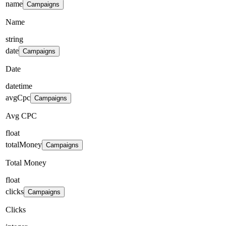
name
Campaigns
Name
string
date
Campaigns
Date
datetime
avgCpc
Campaigns
Avg CPC
float
totalMoney
Campaigns
Total Money
float
clicks
Campaigns
Clicks