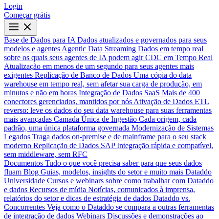
Login
Começar grátis
Base de Dados para IA
Dados atualizados e governados para seus
modelos e agentes
Agentic Data Streaming
Dados em tempo real
sobre os quais seus agentes de IA podem agir
CDC em Tempo Real
Atualização em menos de um segundo para seus agentes mais
exigentes
Replicação de Banco de Dados
Uma cópia do data
warehouse em tempo real, sem afetar sua carga de produção, em
minutos e não em horas
Integração de Dados SaaS
Mais de 400
conectores gerenciados, mantidos por nós
Ativação de Dados
ETL
reverso: leve os dados do seu data warehouse para suas ferramentas
mais avançadas
Camada Única de Ingestão
Cada origem, cada
padrão, uma única plataforma governada
Modernização de Sistemas
Legados
Traga dados on-premise e de mainframe para o seu stack
moderno
Replicação de Dados SAP
Integração rápida e compatível,
sem middleware, sem RFC
Documentos
Tudo o que você precisa saber para que seus dados
fluam
Blog
Guias, modelos, insights do setor e muito mais
Dataddo
Universidade
Cursos e webinars sobre como trabalhar com Dataddo
e dados
Recursos de mídia
Notícias, comunicados à imprensa,
relatórios do setor e dicas de estratégia de dados
Dataddo vs.
Concorrentes
Veja como o Dataddo se compara a outras ferramentas
de integração de dados
Webinars
Discussões e demonstrações ao