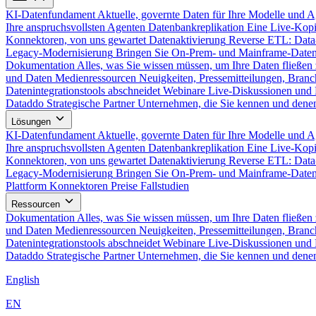
KI-Datenfundament
Aktuelle, governte Daten für Ihre Modelle und 
Ihre anspruchsvollsten Agenten
Datenbankreplikation
Eine Live-Kopi
Konnektoren, von uns gewartet
Datenaktivierung
Reverse ETL: Data
Legacy-Modernisierung
Bringen Sie On-Prem- und Mainframe-Daten
Dokumentation
Alles, was Sie wissen müssen, um Ihre Daten fließen 
und Daten
Medienressourcen
Neuigkeiten, Pressemitteilungen, Branc
Datenintegrationstools abschneidet
Webinare
Live-Diskussionen und 
Dataddo
Strategische Partner
Unternehmen, die Sie kennen und denen
Lösungen
KI-Datenfundament
Aktuelle, governte Daten für Ihre Modelle und 
Ihre anspruchsvollsten Agenten
Datenbankreplikation
Eine Live-Kopi
Konnektoren, von uns gewartet
Datenaktivierung
Reverse ETL: Data
Legacy-Modernisierung
Bringen Sie On-Prem- und Mainframe-Daten
Plattform
Konnektoren
Preise
Fallstudien
Ressourcen
Dokumentation
Alles, was Sie wissen müssen, um Ihre Daten fließen 
und Daten
Medienressourcen
Neuigkeiten, Pressemitteilungen, Branc
Datenintegrationstools abschneidet
Webinare
Live-Diskussionen und 
Dataddo
Strategische Partner
Unternehmen, die Sie kennen und denen
English
EN