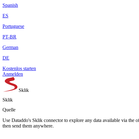
Spanish
ES
Portuguese
PT-BR
German
DE
Kostenlos starten
Anmelden
Sklik
Sklik
Quelle
Use Dataddo's Sklik connector to explore any data available via the of
then send them anywhere.