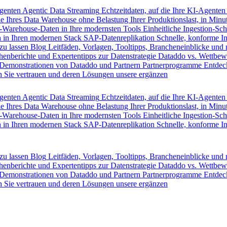
Agenten
Agentic Data Streaming
Echtzeitdaten, auf die Ihre KI-Agenten
e Ihres Data Warehouse ohne Belastung Ihrer Produktionslast, in Minut
-Warehouse-Daten in Ihre modernsten Tools
Einheitliche Ingestion-Sch
 in Ihren modernen Stack
SAP-Datenreplikation
Schnelle, konforme I
zu lassen
Blog
Leitfäden, Vorlagen, Tooltipps, Brancheneinblicke und
henberichte und Expertentipps zur Datenstrategie
Dataddo vs. Wettbew
Demonstrationen von Dataddo und Partnern
Partnerprogramme
Entdec
 Sie vertrauen und deren Lösungen unsere ergänzen
Agenten
Agentic Data Streaming
Echtzeitdaten, auf die Ihre KI-Agenten
e Ihres Data Warehouse ohne Belastung Ihrer Produktionslast, in Minut
-Warehouse-Daten in Ihre modernsten Tools
Einheitliche Ingestion-Sch
 in Ihren modernen Stack
SAP-Datenreplikation
Schnelle, konforme I
zu lassen
Blog
Leitfäden, Vorlagen, Tooltipps, Brancheneinblicke und
henberichte und Expertentipps zur Datenstrategie
Dataddo vs. Wettbew
Demonstrationen von Dataddo und Partnern
Partnerprogramme
Entdec
 Sie vertrauen und deren Lösungen unsere ergänzen