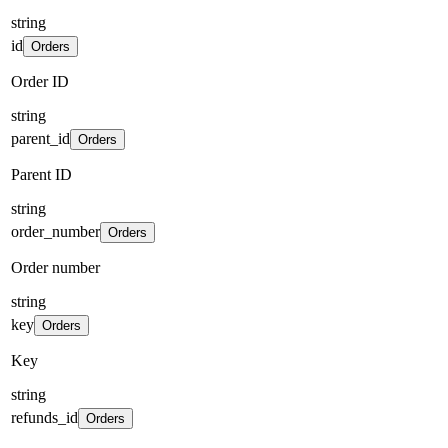
string
id
Orders
Order ID
string
parent_id
Orders
Parent ID
string
order_number
Orders
Order number
string
key
Orders
Key
string
refunds_id
Orders