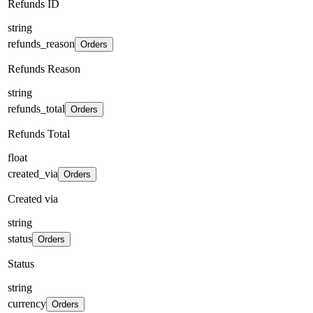
Refunds ID
string
refunds_reason
Orders
Refunds Reason
string
refunds_total
Orders
Refunds Total
float
created_via
Orders
Created via
string
status
Orders
Status
string
currency
Orders