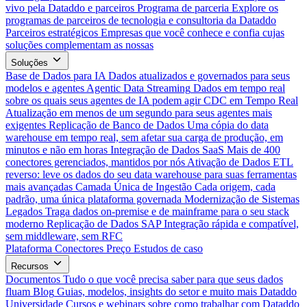
vivo pela Dataddo e parceiros
Programa de parceria
Explore os
programas de parceiros de tecnologia e consultoria da Dataddo
Parceiros estratégicos
Empresas que você conhece e confia cujas
soluções complementam as nossas
Soluções
Base de Dados para IA
Dados atualizados e governados para seus
modelos e agentes
Agentic Data Streaming
Dados em tempo real
sobre os quais seus agentes de IA podem agir
CDC em Tempo Real
Atualização em menos de um segundo para seus agentes mais
exigentes
Replicação de Banco de Dados
Uma cópia do data
warehouse em tempo real, sem afetar sua carga de produção, em
minutos e não em horas
Integração de Dados SaaS
Mais de 400
conectores gerenciados, mantidos por nós
Ativação de Dados
ETL
reverso: leve os dados do seu data warehouse para suas ferramentas
mais avançadas
Camada Única de Ingestão
Cada origem, cada
padrão, uma única plataforma governada
Modernização de Sistemas
Legados
Traga dados on-premise e de mainframe para o seu stack
moderno
Replicação de Dados SAP
Integração rápida e compatível,
sem middleware, sem RFC
Plataforma
Conectores
Preço
Estudos de caso
Recursos
Documentos
Tudo o que você precisa saber para que seus dados
fluam
Blog
Guias, modelos, insights do setor e muito mais
Dataddo
Universidade
Cursos e webinars sobre como trabalhar com Dataddo