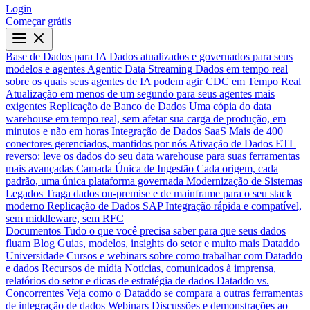
Login
Começar grátis
Base de Dados para IA
Dados atualizados e governados para seus
modelos e agentes
Agentic Data Streaming
Dados em tempo real
sobre os quais seus agentes de IA podem agir
CDC em Tempo Real
Atualização em menos de um segundo para seus agentes mais
exigentes
Replicação de Banco de Dados
Uma cópia do data
warehouse em tempo real, sem afetar sua carga de produção, em
minutos e não em horas
Integração de Dados SaaS
Mais de 400
conectores gerenciados, mantidos por nós
Ativação de Dados
ETL
reverso: leve os dados do seu data warehouse para suas ferramentas
mais avançadas
Camada Única de Ingestão
Cada origem, cada
padrão, uma única plataforma governada
Modernização de Sistemas
Legados
Traga dados on-premise e de mainframe para o seu stack
moderno
Replicação de Dados SAP
Integração rápida e compatível,
sem middleware, sem RFC
Documentos
Tudo o que você precisa saber para que seus dados
fluam
Blog
Guias, modelos, insights do setor e muito mais
Dataddo
Universidade
Cursos e webinars sobre como trabalhar com Dataddo
e dados
Recursos de mídia
Notícias, comunicados à imprensa,
relatórios do setor e dicas de estratégia de dados
Dataddo vs.
Concorrentes
Veja como o Dataddo se compara a outras ferramentas
de integração de dados
Webinars
Discussões e demonstrações ao