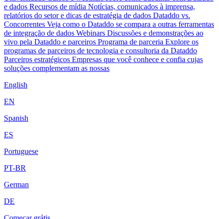
e dados
Recursos de mídia
Notícias, comunicados à imprensa,
relatórios do setor e dicas de estratégia de dados
Dataddo vs.
Concorrentes
Veja como o Dataddo se compara a outras ferramentas
de integração de dados
Webinars
Discussões e demonstrações ao
vivo pela Dataddo e parceiros
Programa de parceria
Explore os
programas de parceiros de tecnologia e consultoria da Dataddo
Parceiros estratégicos
Empresas que você conhece e confia cujas
soluções complementam as nossas
English
EN
Spanish
ES
Portuguese
PT-BR
German
DE
Começar grátis