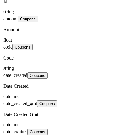
Id
string
amount
Coupons
Amount
float
code
Coupons
Code
string
date_created
Coupons
Date Created
datetime
date_created_gmt
Coupons
Date Created Gmt
datetime
date_expires
Coupons