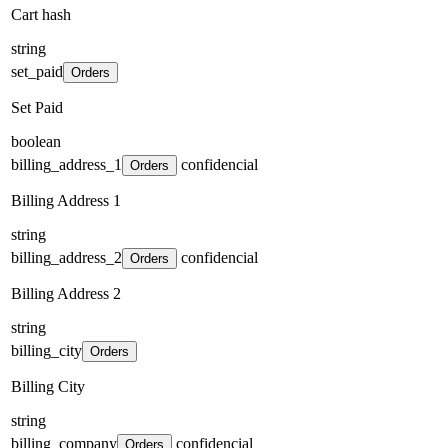
Cart hash
string
set_paid
Orders
Set Paid
boolean
billing_address_1
confidencial
Orders
Billing Address 1
string
billing_address_2
confidencial
Orders
Billing Address 2
string
billing_city
Orders
Billing City
string
billing_company
confidencial
Orders