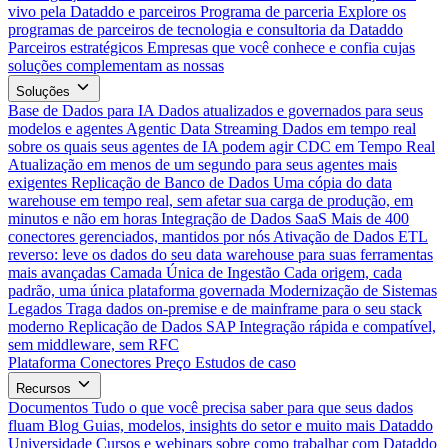
vivo pela Dataddo e parceiros
Programa de parceria
Explore os
programas de parceiros de tecnologia e consultoria da Dataddo
Parceiros estratégicos
Empresas que você conhece e confia cujas
soluções complementam as nossas
Soluções
Base de Dados para IA
Dados atualizados e governados para seus
modelos e agentes
Agentic Data Streaming
Dados em tempo real
sobre os quais seus agentes de IA podem agir
CDC em Tempo Real
Atualização em menos de um segundo para seus agentes mais
exigentes
Replicação de Banco de Dados
Uma cópia do data
warehouse em tempo real, sem afetar sua carga de produção, em
minutos e não em horas
Integração de Dados SaaS
Mais de 400
conectores gerenciados, mantidos por nós
Ativação de Dados
ETL
reverso: leve os dados do seu data warehouse para suas ferramentas
mais avançadas
Camada Única de Ingestão
Cada origem, cada
padrão, uma única plataforma governada
Modernização de Sistemas
Legados
Traga dados on-premise e de mainframe para o seu stack
moderno
Replicação de Dados SAP
Integração rápida e compatível,
sem middleware, sem RFC
Plataforma
Conectores
Preço
Estudos de caso
Recursos
Documentos
Tudo o que você precisa saber para que seus dados
fluam
Blog
Guias, modelos, insights do setor e muito mais
Dataddo
Universidade
Cursos e webinars sobre como trabalhar com Dataddo