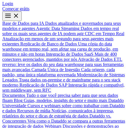
Login
Começar grátis
Base de Dados para IA
Dados atualizados e governados para seus
modelos e agentes
Agentic Data Streaming
Dados em tempo real
sobre os quais seus agentes de IA podem agir
CDC em Tempo Real
Atualização em menos de um segundo para seus agentes mais
exigentes
Replicação de Banco de Dados
Uma cópia do data
warehouse em tempo real, sem afetar sua carga de produção, em
minutos e não em horas
Integração de Dados SaaS
Mais de 400
conectores gerenciados, mantidos por nós
Ativação de Dados
ETL
reverso: leve os dados do seu data warehouse para suas ferramentas
mais avançadas
Camada Única de Ingestão
Cada origem, cada
padrão, uma única plataforma governada
Modernização de Sistemas
Legados
Traga dados on-premise e de mainframe para o seu stack
moderno
Replicação de Dados SAP
Integração rápida e compatível,
sem middleware, sem RFC
Documentos
Tudo o que você precisa saber para que seus dados
fluam
Blog
Guias, modelos, insights do setor e muito mais
Dataddo
Universidade
Cursos e webinars sobre como trabalhar com Dataddo
e dados
Recursos de mídia
Notícias, comunicados à imprensa,
relatórios do setor e dicas de estratégia de dados
Dataddo vs.
Concorrentes
Veja como o Dataddo se compara a outras ferramentas
de integração de dados
Webinars
Discussões e demonstrações ao