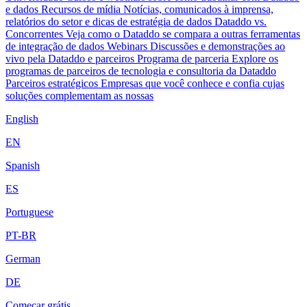
e dados
Recursos de mídia
Notícias, comunicados à imprensa,
relatórios do setor e dicas de estratégia de dados
Dataddo vs.
Concorrentes
Veja como o Dataddo se compara a outras ferramentas
de integração de dados
Webinars
Discussões e demonstrações ao
vivo pela Dataddo e parceiros
Programa de parceria
Explore os
programas de parceiros de tecnologia e consultoria da Dataddo
Parceiros estratégicos
Empresas que você conhece e confia cujas
soluções complementam as nossas
English
EN
Spanish
ES
Portuguese
PT-BR
German
DE
Começar grátis