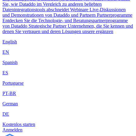
Sie, wie Dataddo im Vergleich zu anderen beliebten
Datenintegrationstools abschneidet
Webinare
Live-Diskussionen
und Demonstrationen von Dataddo und Partnern
Partnerprogramme
Entdecken Sie die Technologie- und Beratungspartnerprogramme
von Dataddo
Strategische Partner
Unternehmen, die Sie kennen und
denen Sie vertrauen und deren Lösungen unsere ergänzen
English
EN
Spanish
ES
Portuguese
PT-BR
German
DE
Kostenlos starten
Anmelden