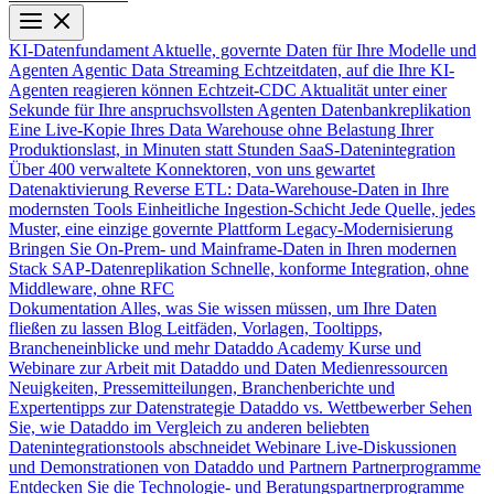
KI-Datenfundament
Aktuelle, governte Daten für Ihre Modelle und
Agenten
Agentic Data Streaming
Echtzeitdaten, auf die Ihre KI-
Agenten reagieren können
Echtzeit-CDC
Aktualität unter einer
Sekunde für Ihre anspruchsvollsten Agenten
Datenbankreplikation
Eine Live-Kopie Ihres Data Warehouse ohne Belastung Ihrer
Produktionslast, in Minuten statt Stunden
SaaS-Datenintegration
Über 400 verwaltete Konnektoren, von uns gewartet
Datenaktivierung
Reverse ETL: Data-Warehouse-Daten in Ihre
modernsten Tools
Einheitliche Ingestion-Schicht
Jede Quelle, jedes
Muster, eine einzige governte Plattform
Legacy-Modernisierung
Bringen Sie On-Prem- und Mainframe-Daten in Ihren modernen
Stack
SAP-Datenreplikation
Schnelle, konforme Integration, ohne
Middleware, ohne RFC
Dokumentation
Alles, was Sie wissen müssen, um Ihre Daten
fließen zu lassen
Blog
Leitfäden, Vorlagen, Tooltipps,
Brancheneinblicke und mehr
Dataddo Academy
Kurse und
Webinare zur Arbeit mit Dataddo und Daten
Medienressourcen
Neuigkeiten, Pressemitteilungen, Branchenberichte und
Expertentipps zur Datenstrategie
Dataddo vs. Wettbewerber
Sehen
Sie, wie Dataddo im Vergleich zu anderen beliebten
Datenintegrationstools abschneidet
Webinare
Live-Diskussionen
und Demonstrationen von Dataddo und Partnern
Partnerprogramme
Entdecken Sie die Technologie- und Beratungspartnerprogramme