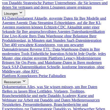
von Dataddo
Strategische Partner
Unternehmen, die Sie kennen und
denen Sie vertrauen und deren Lösungen unsere ergänzen
Lösungen
KI-Datenfundament
Aktuelle, governte Daten für Ihre Modelle und
Agenten
Agentic Data Streaming
Echtzeitdaten, auf die Ihre KI-
Agenten reagieren können
Echtzeit-CDC
Aktualität unter einer
Sekunde für Ihre anspruchsvollsten Agenten
Datenbankreplikation
Eine Live-Kopie Ihres Data Warehouse ohne Belastung Ihrer
Produktionslast, in Minuten statt Stunden
SaaS-Datenintegration
Über 400 verwaltete Konnektoren, von uns gewartet
Datenaktivierung
Reverse ETL: Data-Warehouse-Daten in Ihre
modernsten Tools
Einheitliche Ingestion-Schicht
Jede Quelle, jedes
Muster, eine einzige governte Plattform
Legacy-Modernisierung
Bringen Sie On-Prem- und Mainframe-Daten in Ihren modernen
Stack
SAP-Datenreplikation
Schnelle, konforme Integration, ohne
Middleware, ohne RFC
Plattform
Konnektoren
Preise
Fallstudien
Ressourcen
Dokumentation
Alles, was Sie wissen müssen, um Ihre Daten
fließen zu lassen
Blog
Leitfäden, Vorlagen, Tooltipps,
Brancheneinblicke und mehr
Dataddo Academy
Kurse und
Webinare zur Arbeit mit Dataddo und Daten
Medienressourcen
Neuigkeiten, Pressemitteilungen, Branchenberichte und
Expertentipps zur Datenstrategie
Dataddo vs. Wettbewerber
Sehen