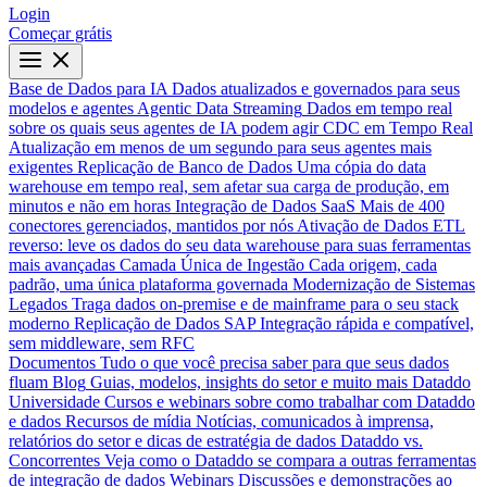
Login
Começar grátis
Base de Dados para IA
Dados atualizados e governados para seus
modelos e agentes
Agentic Data Streaming
Dados em tempo real
sobre os quais seus agentes de IA podem agir
CDC em Tempo Real
Atualização em menos de um segundo para seus agentes mais
exigentes
Replicação de Banco de Dados
Uma cópia do data
warehouse em tempo real, sem afetar sua carga de produção, em
minutos e não em horas
Integração de Dados SaaS
Mais de 400
conectores gerenciados, mantidos por nós
Ativação de Dados
ETL
reverso: leve os dados do seu data warehouse para suas ferramentas
mais avançadas
Camada Única de Ingestão
Cada origem, cada
padrão, uma única plataforma governada
Modernização de Sistemas
Legados
Traga dados on-premise e de mainframe para o seu stack
moderno
Replicação de Dados SAP
Integração rápida e compatível,
sem middleware, sem RFC
Documentos
Tudo o que você precisa saber para que seus dados
fluam
Blog
Guias, modelos, insights do setor e muito mais
Dataddo
Universidade
Cursos e webinars sobre como trabalhar com Dataddo
e dados
Recursos de mídia
Notícias, comunicados à imprensa,
relatórios do setor e dicas de estratégia de dados
Dataddo vs.
Concorrentes
Veja como o Dataddo se compara a outras ferramentas
de integração de dados
Webinars
Discussões e demonstrações ao