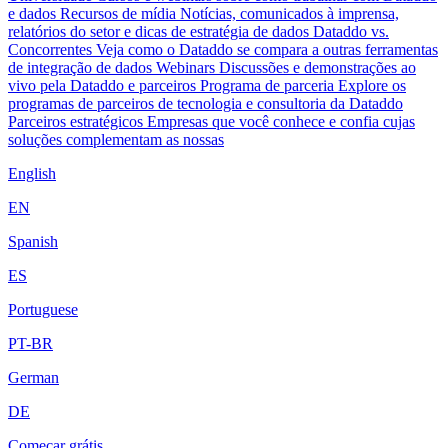
e dados
Recursos de mídia
Notícias, comunicados à imprensa,
relatórios do setor e dicas de estratégia de dados
Dataddo vs.
Concorrentes
Veja como o Dataddo se compara a outras ferramentas
de integração de dados
Webinars
Discussões e demonstrações ao
vivo pela Dataddo e parceiros
Programa de parceria
Explore os
programas de parceiros de tecnologia e consultoria da Dataddo
Parceiros estratégicos
Empresas que você conhece e confia cujas
soluções complementam as nossas
English
EN
Spanish
ES
Portuguese
PT-BR
German
DE
Começar grátis