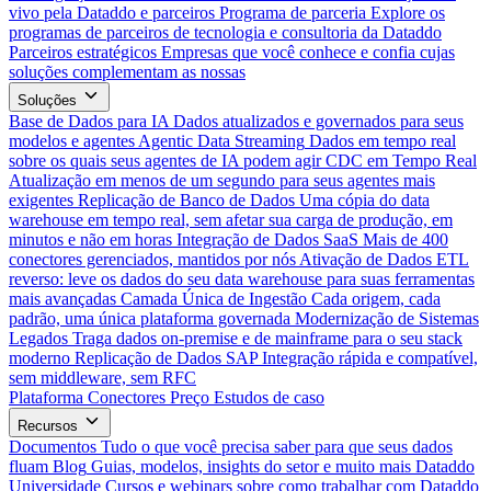
vivo pela Dataddo e parceiros
Programa de parceria
Explore os
programas de parceiros de tecnologia e consultoria da Dataddo
Parceiros estratégicos
Empresas que você conhece e confia cujas
soluções complementam as nossas
Soluções
Base de Dados para IA
Dados atualizados e governados para seus
modelos e agentes
Agentic Data Streaming
Dados em tempo real
sobre os quais seus agentes de IA podem agir
CDC em Tempo Real
Atualização em menos de um segundo para seus agentes mais
exigentes
Replicação de Banco de Dados
Uma cópia do data
warehouse em tempo real, sem afetar sua carga de produção, em
minutos e não em horas
Integração de Dados SaaS
Mais de 400
conectores gerenciados, mantidos por nós
Ativação de Dados
ETL
reverso: leve os dados do seu data warehouse para suas ferramentas
mais avançadas
Camada Única de Ingestão
Cada origem, cada
padrão, uma única plataforma governada
Modernização de Sistemas
Legados
Traga dados on-premise e de mainframe para o seu stack
moderno
Replicação de Dados SAP
Integração rápida e compatível,
sem middleware, sem RFC
Plataforma
Conectores
Preço
Estudos de caso
Recursos
Documentos
Tudo o que você precisa saber para que seus dados
fluam
Blog
Guias, modelos, insights do setor e muito mais
Dataddo
Universidade
Cursos e webinars sobre como trabalhar com Dataddo