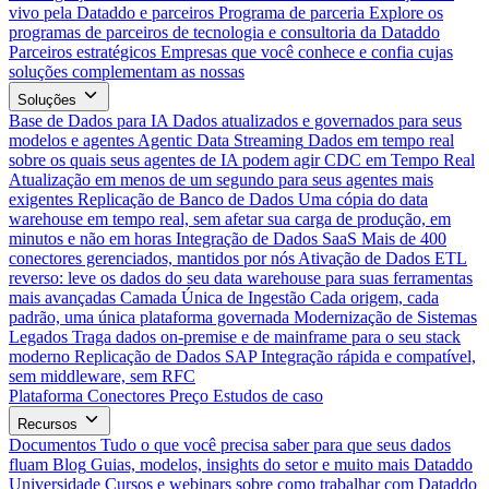
vivo pela Dataddo e parceiros
Programa de parceria
Explore os
programas de parceiros de tecnologia e consultoria da Dataddo
Parceiros estratégicos
Empresas que você conhece e confia cujas
soluções complementam as nossas
Soluções
Base de Dados para IA
Dados atualizados e governados para seus
modelos e agentes
Agentic Data Streaming
Dados em tempo real
sobre os quais seus agentes de IA podem agir
CDC em Tempo Real
Atualização em menos de um segundo para seus agentes mais
exigentes
Replicação de Banco de Dados
Uma cópia do data
warehouse em tempo real, sem afetar sua carga de produção, em
minutos e não em horas
Integração de Dados SaaS
Mais de 400
conectores gerenciados, mantidos por nós
Ativação de Dados
ETL
reverso: leve os dados do seu data warehouse para suas ferramentas
mais avançadas
Camada Única de Ingestão
Cada origem, cada
padrão, uma única plataforma governada
Modernização de Sistemas
Legados
Traga dados on-premise e de mainframe para o seu stack
moderno
Replicação de Dados SAP
Integração rápida e compatível,
sem middleware, sem RFC
Plataforma
Conectores
Preço
Estudos de caso
Recursos
Documentos
Tudo o que você precisa saber para que seus dados
fluam
Blog
Guias, modelos, insights do setor e muito mais
Dataddo
Universidade
Cursos e webinars sobre como trabalhar com Dataddo