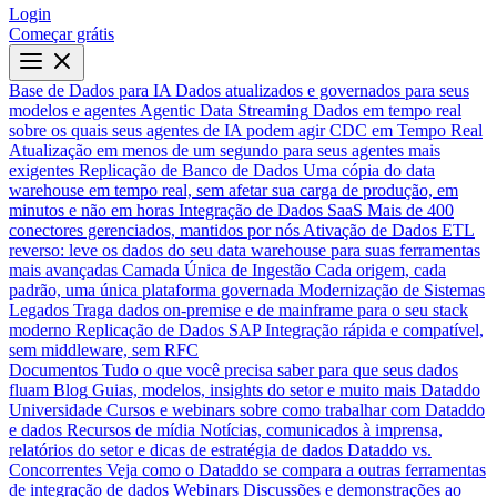
Login
Começar grátis
Base de Dados para IA
Dados atualizados e governados para seus
modelos e agentes
Agentic Data Streaming
Dados em tempo real
sobre os quais seus agentes de IA podem agir
CDC em Tempo Real
Atualização em menos de um segundo para seus agentes mais
exigentes
Replicação de Banco de Dados
Uma cópia do data
warehouse em tempo real, sem afetar sua carga de produção, em
minutos e não em horas
Integração de Dados SaaS
Mais de 400
conectores gerenciados, mantidos por nós
Ativação de Dados
ETL
reverso: leve os dados do seu data warehouse para suas ferramentas
mais avançadas
Camada Única de Ingestão
Cada origem, cada
padrão, uma única plataforma governada
Modernização de Sistemas
Legados
Traga dados on-premise e de mainframe para o seu stack
moderno
Replicação de Dados SAP
Integração rápida e compatível,
sem middleware, sem RFC
Documentos
Tudo o que você precisa saber para que seus dados
fluam
Blog
Guias, modelos, insights do setor e muito mais
Dataddo
Universidade
Cursos e webinars sobre como trabalhar com Dataddo
e dados
Recursos de mídia
Notícias, comunicados à imprensa,
relatórios do setor e dicas de estratégia de dados
Dataddo vs.
Concorrentes
Veja como o Dataddo se compara a outras ferramentas
de integração de dados
Webinars
Discussões e demonstrações ao