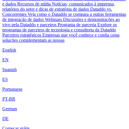
e dados
Recursos de mídia
Notícias, comunicados à imprensa,
relatórios do setor e dicas de estratégia de dados
Dataddo vs.
Concorrentes
Veja como o Dataddo se compara a outras ferramentas
de integração de dados
Webinars
Discussões e demonstrações ao
vivo pela Dataddo e parceiros
Programa de parceria
Explore os
programas de parceiros de tecnologia e consultoria da Dataddo
Parceiros estratégicos
Empresas que você conhece e confia cujas
soluções complementam as nossas
English
EN
Spanish
ES
Portuguese
PT-BR
German
DE
Começar grátis