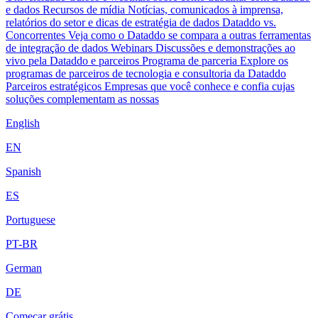
e dados
Recursos de mídia
Notícias, comunicados à imprensa,
relatórios do setor e dicas de estratégia de dados
Dataddo vs.
Concorrentes
Veja como o Dataddo se compara a outras ferramentas
de integração de dados
Webinars
Discussões e demonstrações ao
vivo pela Dataddo e parceiros
Programa de parceria
Explore os
programas de parceiros de tecnologia e consultoria da Dataddo
Parceiros estratégicos
Empresas que você conhece e confia cujas
soluções complementam as nossas
English
EN
Spanish
ES
Portuguese
PT-BR
German
DE
Começar grátis