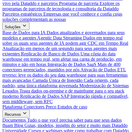
vivo pela Dataddo e parceiros
Programa de parceria
Explore os
programas de parceiros de tecnologia e consultoria da Dataddo
Parceiros estratégicos
Empresas que você conhece e confia cujas
soluções complementam as nossas
Soluções
Base de Dados para IA
Dados atualizados e governados para seus
modelos e agentes
Agentic Data Streaming
Dados em tempo real
sobre os quais seus agentes de IA podem agir
CDC em Tempo Real
Atualização em menos de um segundo para seus agentes mais
exigentes
Replicação de Banco de Dados
Uma cópia do data
warehouse em tempo real, sem afetar sua carga de produção, em
minutos e não em horas
Integração de Dados SaaS
Mais de 400
conectores gerenciados, mantidos por nós
Ativação de Dados
ETL
reverso: leve os dados do seu data warehouse para suas ferramentas
mais avançadas
Camada Única de Ingestão
Cada origem, cada
padrão, uma única plataforma governada
Modernização de Sistemas
Legados
Traga dados on-premise e de mainframe para o seu stack
moderno
Replicação de Dados SAP
Integração rápida e compatível,
sem middleware, sem RFC
Plataforma
Conectores
Preço
Estudos de caso
Recursos
Documentos
Tudo o que você precisa saber para que seus dados
fluam
Blog
Guias, modelos, insights do setor e muito mais
Dataddo
Universidade
Cursos e webinars sobre como trabalhar com Dataddo