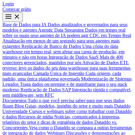
Login
Começar grátis
Base de Dados para IA
Dados atualizados e governados para seus
modelos e agentes
Agentic Data Streaming
Dados em tempo real
sobre os quais seus agentes de IA podem agir
CDC em Tempo Real
Atualização em menos de um segundo para seus agentes mais
exigentes
Replicação de Banco de Dados
Uma cópia do data
warehouse em tempo real, sem afetar sua carga de produção, em
minutos e não em horas
Integração de Dados SaaS
Mais de 400
conectores gerenciados, mantidos por nós
Ativação de Dados
ETL
reverso: leve os dados do seu data warehouse para suas ferramentas
mais avançadas
Camada Única de Ingestão
Cada origem, cada
padrão, uma única plataforma governada
Modernização de Sistemas
Legados
Traga dados on-premise e de mainframe para o seu stack
moderno
Replicação de Dados SAP
Integração rápida e compatível,
sem middleware, sem RFC
Documentos
Tudo o que você precisa saber para que seus dados
fluam
Blog
Guias, modelos, insights do setor e muito mais
Dataddo
Universidade
Cursos e webinars sobre como trabalhar com Dataddo
e dados
Recursos de mídia
Notícias, comunicados à imprensa,
relatórios do setor e dicas de estratégia de dados
Dataddo vs.
Concorrentes
Veja como o Dataddo se compara a outras ferramentas
de integração de dados
Webinars
Discussões e demonstrações ao