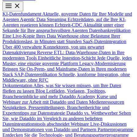
KI-Datenfundament
Aktuelle, governte Daten für Ihre Modelle und
Agenten
Agentic Data Streaming
Echtzeitdaten, auf die Ihre KI-
Agenten reagieren können
Echtzeit-CDC
Aktualität unter einer
Sekunde für Ihre anspruchsvollsten Agenten
Datenbankreplikation
Eine Live-Kopie Ihres Data Warehouse ohne Belastung Ihrer
Produktionslast, in Minuten statt Stunden
SaaS-Datenintegration
Über 400 verwaltete Konnektoren, von uns gewartet
Datenaktivierung
Reverse ETL: Data-Warehouse-Daten in Ihre
modernsten Tools
Einheitliche Ingestion-Schicht
Jede Quelle, jedes
Muster, eine einzige governte Plattform
Legacy-Modernisierung
Bringen Sie On-Prem- und Mainframe-Daten in Ihren modernen
Stack
SAP-Datenreplikation
Schnelle, konforme Integration, ohne
Middleware, ohne RFC
Dokumentation
Alles, was Sie wissen müssen, um Ihre Daten
fließen zu lassen
Blog
Leitfäden, Vorlagen, Tooltipps,
Brancheneinblicke und mehr
Dataddo Academy
Kurse und
Webinare zur Arbeit mit Dataddo und Daten
Medienressourcen
Neuigkeiten, Pressemitteilungen, Branchenberichte und
Expertentipps zur Datenstrategie
Dataddo vs. Wettbewerber
Sehen
Sie, wie Dataddo im Vergleich zu anderen beliebten
Datenintegrationstools abschneidet
Webinare
Live-Diskussionen
und Demonstrationen von Dataddo und Partnern
Partnerprogramme
Entdecken Sie die Technologie- und Beratungspartnerprogramme