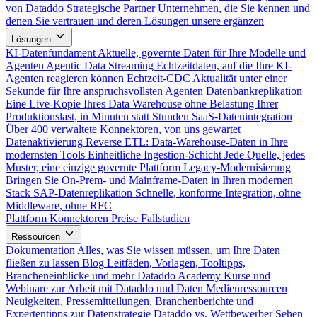
von Dataddo
Strategische Partner
Unternehmen, die Sie kennen und
denen Sie vertrauen und deren Lösungen unsere ergänzen
Lösungen
KI-Datenfundament
Aktuelle, governte Daten für Ihre Modelle und
Agenten
Agentic Data Streaming
Echtzeitdaten, auf die Ihre KI-
Agenten reagieren können
Echtzeit-CDC
Aktualität unter einer
Sekunde für Ihre anspruchsvollsten Agenten
Datenbankreplikation
Eine Live-Kopie Ihres Data Warehouse ohne Belastung Ihrer
Produktionslast, in Minuten statt Stunden
SaaS-Datenintegration
Über 400 verwaltete Konnektoren, von uns gewartet
Datenaktivierung
Reverse ETL: Data-Warehouse-Daten in Ihre
modernsten Tools
Einheitliche Ingestion-Schicht
Jede Quelle, jedes
Muster, eine einzige governte Plattform
Legacy-Modernisierung
Bringen Sie On-Prem- und Mainframe-Daten in Ihren modernen
Stack
SAP-Datenreplikation
Schnelle, konforme Integration, ohne
Middleware, ohne RFC
Plattform
Konnektoren
Preise
Fallstudien
Ressourcen
Dokumentation
Alles, was Sie wissen müssen, um Ihre Daten
fließen zu lassen
Blog
Leitfäden, Vorlagen, Tooltipps,
Brancheneinblicke und mehr
Dataddo Academy
Kurse und
Webinare zur Arbeit mit Dataddo und Daten
Medienressourcen
Neuigkeiten, Pressemitteilungen, Branchenberichte und
Expertentipps zur Datenstrategie
Dataddo vs. Wettbewerber
Sehen