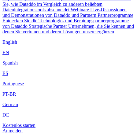
Sie, wie Dataddo im Vergleich zu anderen beliebten
Datenintegrationstools abschneidet
Webinare
Live-Diskussionen
und Demonstrationen von Dataddo und Partnern
Partnerprogramme
Entdecken Sie die Technologie- und Beratungspartnerprogramme
von Dataddo
Strategische Partner
Unternehmen, die Sie kennen und
denen Sie vertrauen und deren Lösungen unsere ergänzen
English
EN
Spanish
ES
Portuguese
PT-BR
German
DE
Kostenlos starten
Anmelden