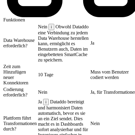
Funktionen
Nein
Obwohl Dataddo
i
eine Verbindung zu jedem
Data Warehouse herstellen
Data Warehouse
Ja
kann, ermöglicht es
erforderlich?
Benutzern auch, Daten im
eingebetteten SmartCache
zu speichern.
Zeit zum
Hinzufügen
Muss vom Benutzer
10 Tage
neuer
codiert werden
Konnektoren
Codierung
Nein
Ja, für Transformatione
erforderlich?
Ja
Dataddo bereinigt
i
und harmonisiert Daten
automatisch, bevor es sie
Plattform führt
an ein Ziel sendet. Dies
Transformationen
Nein
macht es in Dashboards
durch?
sofort analysierbar und für
Ingenieure einfacher in