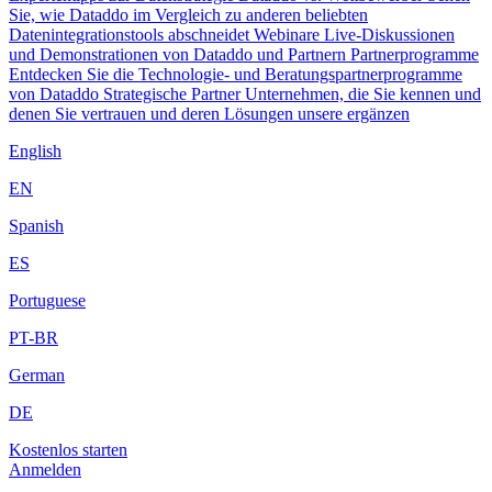
Sie, wie Dataddo im Vergleich zu anderen beliebten
Datenintegrationstools abschneidet
Webinare
Live-Diskussionen
und Demonstrationen von Dataddo und Partnern
Partnerprogramme
Entdecken Sie die Technologie- und Beratungspartnerprogramme
von Dataddo
Strategische Partner
Unternehmen, die Sie kennen und
denen Sie vertrauen und deren Lösungen unsere ergänzen
English
EN
Spanish
ES
Portuguese
PT-BR
German
DE
Kostenlos starten
Anmelden