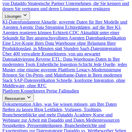
von Dataddo
Strategische Partner
Unternehmen, die Sie kennen und
denen Sie vertrauen und deren Lösungen unsere ergänzen
Lösungen
KI-Datenfundament
Aktuelle, governte Daten für Ihre Modelle und
Agenten
Agentic Data Streaming
Echtzeitdaten, auf die Ihre KI-
Agenten reagieren können
Echtzeit-CDC
Aktualität unter einer
Sekunde für Ihre anspruchsvollsten Agenten
Datenbankreplikation
Eine Live-Kopie Ihres Data Warehouse ohne Belastung Ihrer
Produktionslast, in Minuten statt Stunden
SaaS-Datenintegration
Über 400 verwaltete Konnektoren, von uns gewartet
Datenaktivierung
Reverse ETL: Data-Warehouse-Daten in Ihre
modernsten Tools
Einheitliche Ingestion-Schicht
Jede Quelle, jedes
Muster, eine einzige governte Plattform
Legacy-Modernisierung
Bringen Sie On-Prem- und Mainframe-Daten in Ihren modernen
Stack
SAP-Datenreplikation
Schnelle, konforme Integration, ohne
Middleware, ohne RFC
Plattform
Konnektoren
Preise
Fallstudien
Ressourcen
Dokumentation
Alles, was Sie wissen müssen, um Ihre Daten
fließen zu lassen
Blog
Leitfäden, Vorlagen, Tooltipps,
Brancheneinblicke und mehr
Dataddo Academy
Kurse und
Webinare zur Arbeit mit Dataddo und Daten
Medienressourcen
Neuigkeiten, Pressemitteilungen, Branchenberichte und
Expertentipps zur Datenstrategie
Dataddo vs. Wettbewerber
Sehen