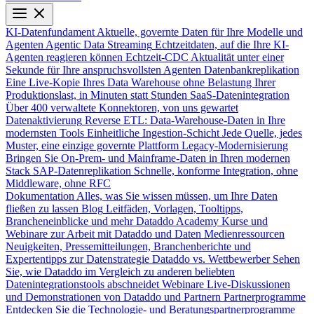
KI-Datenfundament
Aktuelle, governte Daten für Ihre Modelle und
Agenten
Agentic Data Streaming
Echtzeitdaten, auf die Ihre KI-
Agenten reagieren können
Echtzeit-CDC
Aktualität unter einer
Sekunde für Ihre anspruchsvollsten Agenten
Datenbankreplikation
Eine Live-Kopie Ihres Data Warehouse ohne Belastung Ihrer
Produktionslast, in Minuten statt Stunden
SaaS-Datenintegration
Über 400 verwaltete Konnektoren, von uns gewartet
Datenaktivierung
Reverse ETL: Data-Warehouse-Daten in Ihre
modernsten Tools
Einheitliche Ingestion-Schicht
Jede Quelle, jedes
Muster, eine einzige governte Plattform
Legacy-Modernisierung
Bringen Sie On-Prem- und Mainframe-Daten in Ihren modernen
Stack
SAP-Datenreplikation
Schnelle, konforme Integration, ohne
Middleware, ohne RFC
Dokumentation
Alles, was Sie wissen müssen, um Ihre Daten
fließen zu lassen
Blog
Leitfäden, Vorlagen, Tooltipps,
Brancheneinblicke und mehr
Dataddo Academy
Kurse und
Webinare zur Arbeit mit Dataddo und Daten
Medienressourcen
Neuigkeiten, Pressemitteilungen, Branchenberichte und
Expertentipps zur Datenstrategie
Dataddo vs. Wettbewerber
Sehen
Sie, wie Dataddo im Vergleich zu anderen beliebten
Datenintegrationstools abschneidet
Webinare
Live-Diskussionen
und Demonstrationen von Dataddo und Partnern
Partnerprogramme
Entdecken Sie die Technologie- und Beratungspartnerprogramme