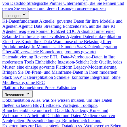
von Dataddo
Strategische Partner
Unternehmen, die Sie kennen und
denen Sie vertrauen und deren Lösungen unsere ergänzen
Lösungen
KI-Datenfundament
Aktuelle, governte Daten für Ihre Modelle und
Agenten
Agentic Data Streaming
Echtzeitdaten, auf die Ihre KI-
Agenten reagieren können
Echtzeit-CDC
Aktualität unter einer
Sekunde für Ihre anspruchsvollsten Agenten
Datenbankreplikation
Eine Live-Kopie Ihres Data Warehouse ohne Belastung Ihrer
Produktionslast, in Minuten statt Stunden
SaaS-Datenintegration
Über 400 verwaltete Konnektoren, von uns gewartet
Datenaktivierung
Reverse ETL: Data-Warehouse-Daten in Ihre
modernsten Tools
Einheitliche Ingestion-Schicht
Jede Quelle, jedes
Muster, eine einzige governte Plattform
Legacy-Modernisierung
Bringen Sie On-Prem- und Mainframe-Daten in Ihren modernen
Stack
SAP-Datenreplikation
Schnelle, konforme Integration, ohne
Middleware, ohne RFC
Plattform
Konnektoren
Preise
Fallstudien
Ressourcen
Dokumentation
Alles, was Sie wissen müssen, um Ihre Daten
fließen zu lassen
Blog
Leitfäden, Vorlagen, Tooltipps,
Brancheneinblicke und mehr
Dataddo Academy
Kurse und
Webinare zur Arbeit mit Dataddo und Daten
Medienressourcen
Neuigkeiten, Pressemitteilungen, Branchenberichte und
Expertentipps zur Datenstrategie
Dataddo vs. Wettbewerber
Sehen