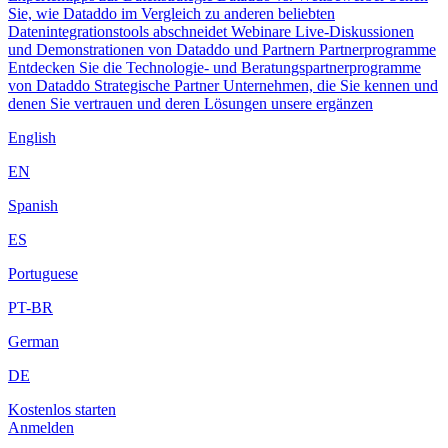
Sie, wie Dataddo im Vergleich zu anderen beliebten
Datenintegrationstools abschneidet
Webinare
Live-Diskussionen
und Demonstrationen von Dataddo und Partnern
Partnerprogramme
Entdecken Sie die Technologie- und Beratungspartnerprogramme
von Dataddo
Strategische Partner
Unternehmen, die Sie kennen und
denen Sie vertrauen und deren Lösungen unsere ergänzen
English
EN
Spanish
ES
Portuguese
PT-BR
German
DE
Kostenlos starten
Anmelden