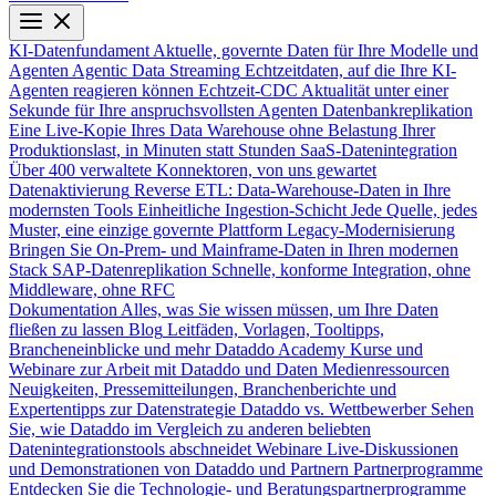
KI-Datenfundament
Aktuelle, governte Daten für Ihre Modelle und
Agenten
Agentic Data Streaming
Echtzeitdaten, auf die Ihre KI-
Agenten reagieren können
Echtzeit-CDC
Aktualität unter einer
Sekunde für Ihre anspruchsvollsten Agenten
Datenbankreplikation
Eine Live-Kopie Ihres Data Warehouse ohne Belastung Ihrer
Produktionslast, in Minuten statt Stunden
SaaS-Datenintegration
Über 400 verwaltete Konnektoren, von uns gewartet
Datenaktivierung
Reverse ETL: Data-Warehouse-Daten in Ihre
modernsten Tools
Einheitliche Ingestion-Schicht
Jede Quelle, jedes
Muster, eine einzige governte Plattform
Legacy-Modernisierung
Bringen Sie On-Prem- und Mainframe-Daten in Ihren modernen
Stack
SAP-Datenreplikation
Schnelle, konforme Integration, ohne
Middleware, ohne RFC
Dokumentation
Alles, was Sie wissen müssen, um Ihre Daten
fließen zu lassen
Blog
Leitfäden, Vorlagen, Tooltipps,
Brancheneinblicke und mehr
Dataddo Academy
Kurse und
Webinare zur Arbeit mit Dataddo und Daten
Medienressourcen
Neuigkeiten, Pressemitteilungen, Branchenberichte und
Expertentipps zur Datenstrategie
Dataddo vs. Wettbewerber
Sehen
Sie, wie Dataddo im Vergleich zu anderen beliebten
Datenintegrationstools abschneidet
Webinare
Live-Diskussionen
und Demonstrationen von Dataddo und Partnern
Partnerprogramme
Entdecken Sie die Technologie- und Beratungspartnerprogramme