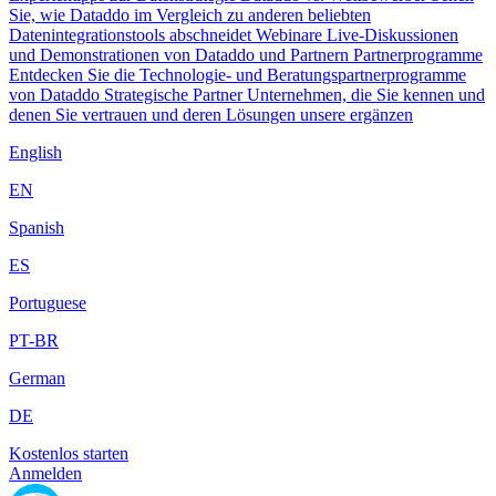
Sie, wie Dataddo im Vergleich zu anderen beliebten
Datenintegrationstools abschneidet
Webinare
Live-Diskussionen
und Demonstrationen von Dataddo und Partnern
Partnerprogramme
Entdecken Sie die Technologie- und Beratungspartnerprogramme
von Dataddo
Strategische Partner
Unternehmen, die Sie kennen und
denen Sie vertrauen und deren Lösungen unsere ergänzen
English
EN
Spanish
ES
Portuguese
PT-BR
German
DE
Kostenlos starten
Anmelden