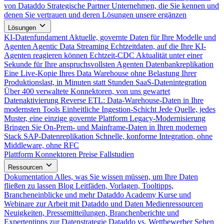
von Dataddo
Strategische Partner
Unternehmen, die Sie kennen und
denen Sie vertrauen und deren Lösungen unsere ergänzen
Lösungen
KI-Datenfundament
Aktuelle, governte Daten für Ihre Modelle und
Agenten
Agentic Data Streaming
Echtzeitdaten, auf die Ihre KI-
Agenten reagieren können
Echtzeit-CDC
Aktualität unter einer
Sekunde für Ihre anspruchsvollsten Agenten
Datenbankreplikation
Eine Live-Kopie Ihres Data Warehouse ohne Belastung Ihrer
Produktionslast, in Minuten statt Stunden
SaaS-Datenintegration
Über 400 verwaltete Konnektoren, von uns gewartet
Datenaktivierung
Reverse ETL: Data-Warehouse-Daten in Ihre
modernsten Tools
Einheitliche Ingestion-Schicht
Jede Quelle, jedes
Muster, eine einzige governte Plattform
Legacy-Modernisierung
Bringen Sie On-Prem- und Mainframe-Daten in Ihren modernen
Stack
SAP-Datenreplikation
Schnelle, konforme Integration, ohne
Middleware, ohne RFC
Plattform
Konnektoren
Preise
Fallstudien
Ressourcen
Dokumentation
Alles, was Sie wissen müssen, um Ihre Daten
fließen zu lassen
Blog
Leitfäden, Vorlagen, Tooltipps,
Brancheneinblicke und mehr
Dataddo Academy
Kurse und
Webinare zur Arbeit mit Dataddo und Daten
Medienressourcen
Neuigkeiten, Pressemitteilungen, Branchenberichte und
Expertentipps zur Datenstrategie
Dataddo vs. Wettbewerber
Sehen