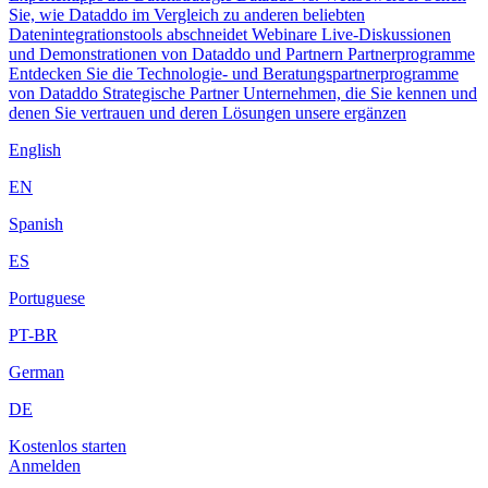
Sie, wie Dataddo im Vergleich zu anderen beliebten
Datenintegrationstools abschneidet
Webinare
Live-Diskussionen
und Demonstrationen von Dataddo und Partnern
Partnerprogramme
Entdecken Sie die Technologie- und Beratungspartnerprogramme
von Dataddo
Strategische Partner
Unternehmen, die Sie kennen und
denen Sie vertrauen und deren Lösungen unsere ergänzen
English
EN
Spanish
ES
Portuguese
PT-BR
German
DE
Kostenlos starten
Anmelden