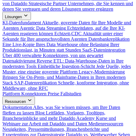
von Dataddo
Strategische Partner
Unternehmen, die Sie kennen und
denen Sie vertrauen und deren Lösungen unsere ergänzen
Lösungen
KI-Datenfundament
Aktuelle, governte Daten für Ihre Modelle und
Agenten
Agentic Data Streaming
Echtzeitdaten, auf die Ihre KI-
Agenten reagieren können
Echtzeit-CDC
Aktualität unter einer
Sekunde für Ihre anspruchsvollsten Agenten
Datenbankreplikation
Eine Live-Kopie Ihres Data Warehouse ohne Belastung Ihrer
Produktionslast, in Minuten statt Stunden
SaaS-Datenintegration
Über 400 verwaltete Konnektoren, von uns gewartet
Datenaktivierung
Reverse ETL: Data-Warehouse-Daten in Ihre
modernsten Tools
Einheitliche Ingestion-Schicht
Jede Quelle, jedes
Muster, eine einzige governte Plattform
Legacy-Modernisierung
Bringen Sie On-Prem- und Mainframe-Daten in Ihren modernen
Stack
SAP-Datenreplikation
Schnelle, konforme Integration, ohne
Middleware, ohne RFC
Plattform
Konnektoren
Preise
Fallstudien
Ressourcen
Dokumentation
Alles, was Sie wissen müssen, um Ihre Daten
fließen zu lassen
Blog
Leitfäden, Vorlagen, Tooltipps,
Brancheneinblicke und mehr
Dataddo Academy
Kurse und
Webinare zur Arbeit mit Dataddo und Daten
Medienressourcen
Neuigkeiten, Pressemitteilungen, Branchenberichte und
Expertentipps zur Datenstrategie
Dataddo vs. Wettbewerber
Sehen