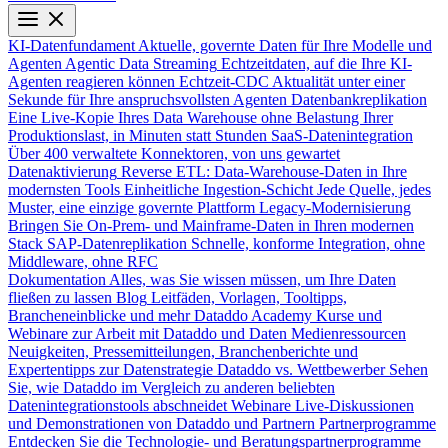
KI-Datenfundament
Aktuelle, governte Daten für Ihre Modelle und
Agenten
Agentic Data Streaming
Echtzeitdaten, auf die Ihre KI-
Agenten reagieren können
Echtzeit-CDC
Aktualität unter einer
Sekunde für Ihre anspruchsvollsten Agenten
Datenbankreplikation
Eine Live-Kopie Ihres Data Warehouse ohne Belastung Ihrer
Produktionslast, in Minuten statt Stunden
SaaS-Datenintegration
Über 400 verwaltete Konnektoren, von uns gewartet
Datenaktivierung
Reverse ETL: Data-Warehouse-Daten in Ihre
modernsten Tools
Einheitliche Ingestion-Schicht
Jede Quelle, jedes
Muster, eine einzige governte Plattform
Legacy-Modernisierung
Bringen Sie On-Prem- und Mainframe-Daten in Ihren modernen
Stack
SAP-Datenreplikation
Schnelle, konforme Integration, ohne
Middleware, ohne RFC
Dokumentation
Alles, was Sie wissen müssen, um Ihre Daten
fließen zu lassen
Blog
Leitfäden, Vorlagen, Tooltipps,
Brancheneinblicke und mehr
Dataddo Academy
Kurse und
Webinare zur Arbeit mit Dataddo und Daten
Medienressourcen
Neuigkeiten, Pressemitteilungen, Branchenberichte und
Expertentipps zur Datenstrategie
Dataddo vs. Wettbewerber
Sehen
Sie, wie Dataddo im Vergleich zu anderen beliebten
Datenintegrationstools abschneidet
Webinare
Live-Diskussionen
und Demonstrationen von Dataddo und Partnern
Partnerprogramme
Entdecken Sie die Technologie- und Beratungspartnerprogramme