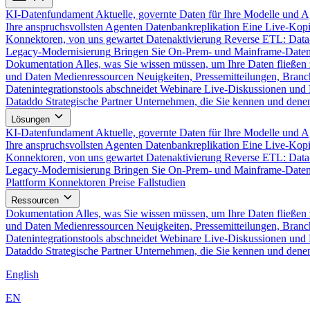
KI-Datenfundament
Aktuelle, governte Daten für Ihre Modelle und 
Ihre anspruchsvollsten Agenten
Datenbankreplikation
Eine Live-Kopi
Konnektoren, von uns gewartet
Datenaktivierung
Reverse ETL: Data
Legacy-Modernisierung
Bringen Sie On-Prem- und Mainframe-Daten
Dokumentation
Alles, was Sie wissen müssen, um Ihre Daten fließen 
und Daten
Medienressourcen
Neuigkeiten, Pressemitteilungen, Branc
Datenintegrationstools abschneidet
Webinare
Live-Diskussionen und 
Dataddo
Strategische Partner
Unternehmen, die Sie kennen und denen
Lösungen
KI-Datenfundament
Aktuelle, governte Daten für Ihre Modelle und 
Ihre anspruchsvollsten Agenten
Datenbankreplikation
Eine Live-Kopi
Konnektoren, von uns gewartet
Datenaktivierung
Reverse ETL: Data
Legacy-Modernisierung
Bringen Sie On-Prem- und Mainframe-Daten
Plattform
Konnektoren
Preise
Fallstudien
Ressourcen
Dokumentation
Alles, was Sie wissen müssen, um Ihre Daten fließen 
und Daten
Medienressourcen
Neuigkeiten, Pressemitteilungen, Branc
Datenintegrationstools abschneidet
Webinare
Live-Diskussionen und 
Dataddo
Strategische Partner
Unternehmen, die Sie kennen und denen
English
EN