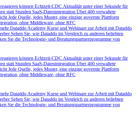
 reagieren können
Echtzeit-CDC
Aktualität unter einer Sekunde für
en statt Stunden
SaaS-Datenintegration
Über 400 verwaltete
icht
Jede Quelle, jedes Muster, eine einzige governte Plattform
ntegration, ohne Middleware, ohne RFC
 mehr
Dataddo Academy
Kurse und Webinare zur Arbeit mit Dataddo
erber
Sehen Sie, wie Dataddo im Vergleich zu anderen beliebten
ken Sie die Technologie- und Beratungspartnerprogramme von
 reagieren können
Echtzeit-CDC
Aktualität unter einer Sekunde für
en statt Stunden
SaaS-Datenintegration
Über 400 verwaltete
icht
Jede Quelle, jedes Muster, eine einzige governte Plattform
ntegration, ohne Middleware, ohne RFC
 mehr
Dataddo Academy
Kurse und Webinare zur Arbeit mit Dataddo
erber
Sehen Sie, wie Dataddo im Vergleich zu anderen beliebten
ken Sie die Technologie- und Beratungspartnerprogramme von