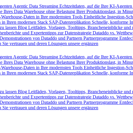
Agenten
Agentic Data Streaming
Echtzeitdaten, auf die Ihre KI-Agenten
e Ihres Data Warehouse ohne Belastung Ihrer Produktionslast, in Minut
-Warehouse-Daten in Ihre modernsten Tools
Einheitliche Ingestion-Sch
 in Ihren modernen Stack
SAP-Datenreplikation
Schnelle, konforme I
zu lassen
Blog
Leitfäden, Vorlagen, Tooltipps, Brancheneinblicke und
henberichte und Expertentipps zur Datenstrategie
Dataddo vs. Wettbew
Demonstrationen von Dataddo und Partnern
Partnerprogramme
Entdec
 Sie vertrauen und deren Lösungen unsere ergänzen
Agenten
Agentic Data Streaming
Echtzeitdaten, auf die Ihre KI-Agenten
e Ihres Data Warehouse ohne Belastung Ihrer Produktionslast, in Minut
-Warehouse-Daten in Ihre modernsten Tools
Einheitliche Ingestion-Sch
 in Ihren modernen Stack
SAP-Datenreplikation
Schnelle, konforme I
zu lassen
Blog
Leitfäden, Vorlagen, Tooltipps, Brancheneinblicke und
henberichte und Expertentipps zur Datenstrategie
Dataddo vs. Wettbew
Demonstrationen von Dataddo und Partnern
Partnerprogramme
Entdec
 Sie vertrauen und deren Lösungen unsere ergänzen