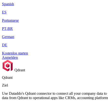
Spanish
ES
Portuguese
PT-BR
German
DE
Kostenlos starten
Anmelden
Qdrant
Qdrant
Ziel
Use Dataddo's Qdrant connector to connect all your company data to Q
data from Qdrant to operational apps like CRMs, accounting platform