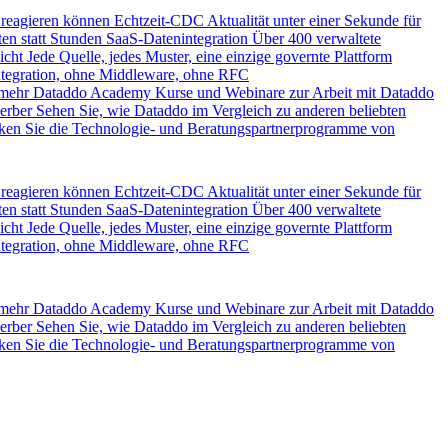
 reagieren können
Echtzeit-CDC
Aktualität unter einer Sekunde für
en statt Stunden
SaaS-Datenintegration
Über 400 verwaltete
icht
Jede Quelle, jedes Muster, eine einzige governte Plattform
ntegration, ohne Middleware, ohne RFC
 mehr
Dataddo Academy
Kurse und Webinare zur Arbeit mit Dataddo
erber
Sehen Sie, wie Dataddo im Vergleich zu anderen beliebten
ken Sie die Technologie- und Beratungspartnerprogramme von
 reagieren können
Echtzeit-CDC
Aktualität unter einer Sekunde für
en statt Stunden
SaaS-Datenintegration
Über 400 verwaltete
icht
Jede Quelle, jedes Muster, eine einzige governte Plattform
ntegration, ohne Middleware, ohne RFC
 mehr
Dataddo Academy
Kurse und Webinare zur Arbeit mit Dataddo
erber
Sehen Sie, wie Dataddo im Vergleich zu anderen beliebten
ken Sie die Technologie- und Beratungspartnerprogramme von