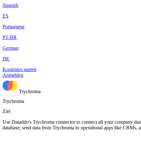
Spanish
ES
Portuguese
PT-BR
German
DE
Kostenlos starten
Anmelden
Trychroma
Trychroma
Ziel
Use Dataddo's Trychroma connector to connect all your company data
database; send data from Trychroma to operational apps like CRMs, a