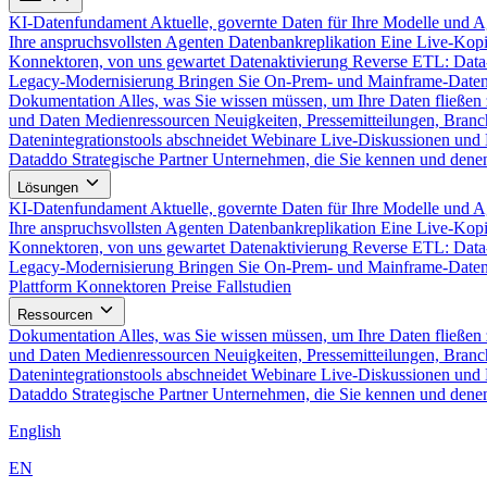
KI-Datenfundament
Aktuelle, governte Daten für Ihre Modelle und 
Ihre anspruchsvollsten Agenten
Datenbankreplikation
Eine Live-Kopi
Konnektoren, von uns gewartet
Datenaktivierung
Reverse ETL: Data
Legacy-Modernisierung
Bringen Sie On-Prem- und Mainframe-Daten
Dokumentation
Alles, was Sie wissen müssen, um Ihre Daten fließen 
und Daten
Medienressourcen
Neuigkeiten, Pressemitteilungen, Branc
Datenintegrationstools abschneidet
Webinare
Live-Diskussionen und 
Dataddo
Strategische Partner
Unternehmen, die Sie kennen und denen
Lösungen
KI-Datenfundament
Aktuelle, governte Daten für Ihre Modelle und 
Ihre anspruchsvollsten Agenten
Datenbankreplikation
Eine Live-Kopi
Konnektoren, von uns gewartet
Datenaktivierung
Reverse ETL: Data
Legacy-Modernisierung
Bringen Sie On-Prem- und Mainframe-Daten
Plattform
Konnektoren
Preise
Fallstudien
Ressourcen
Dokumentation
Alles, was Sie wissen müssen, um Ihre Daten fließen 
und Daten
Medienressourcen
Neuigkeiten, Pressemitteilungen, Branc
Datenintegrationstools abschneidet
Webinare
Live-Diskussionen und 
Dataddo
Strategische Partner
Unternehmen, die Sie kennen und denen
English
EN