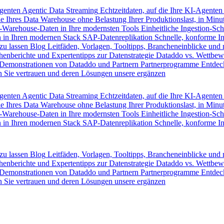
Agenten
Agentic Data Streaming
Echtzeitdaten, auf die Ihre KI-Agenten
e Ihres Data Warehouse ohne Belastung Ihrer Produktionslast, in Minut
-Warehouse-Daten in Ihre modernsten Tools
Einheitliche Ingestion-Sch
 in Ihren modernen Stack
SAP-Datenreplikation
Schnelle, konforme I
zu lassen
Blog
Leitfäden, Vorlagen, Tooltipps, Brancheneinblicke und
henberichte und Expertentipps zur Datenstrategie
Dataddo vs. Wettbew
Demonstrationen von Dataddo und Partnern
Partnerprogramme
Entdec
 Sie vertrauen und deren Lösungen unsere ergänzen
Agenten
Agentic Data Streaming
Echtzeitdaten, auf die Ihre KI-Agenten
e Ihres Data Warehouse ohne Belastung Ihrer Produktionslast, in Minut
-Warehouse-Daten in Ihre modernsten Tools
Einheitliche Ingestion-Sch
 in Ihren modernen Stack
SAP-Datenreplikation
Schnelle, konforme I
zu lassen
Blog
Leitfäden, Vorlagen, Tooltipps, Brancheneinblicke und
henberichte und Expertentipps zur Datenstrategie
Dataddo vs. Wettbew
Demonstrationen von Dataddo und Partnern
Partnerprogramme
Entdec
 Sie vertrauen und deren Lösungen unsere ergänzen