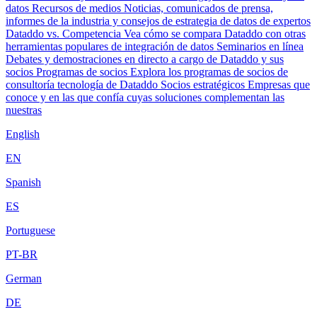
datos
Recursos de medios
Noticias, comunicados de prensa,
informes de la industria y consejos de estrategia de datos de expertos
Dataddo vs. Competencia
Vea cómo se compara Dataddo con otras
herramientas populares de integración de datos
Seminarios en línea
Debates y demostraciones en directo a cargo de Dataddo y sus
socios
Programas de socios
Explora los programas de socios de
consultoría tecnología de Dataddo
Socios estratégicos
Empresas que
conoce y en las que confía cuyas soluciones complementan las
nuestras
English
EN
Spanish
ES
Portuguese
PT-BR
German
DE