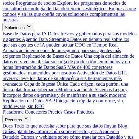
socios
Programas de socios
Explora los programas de socios de
consultoría tecnología de Dataddo
Socios estratégicos
Empresas que
conoce y en las que confía cuyas soluciones complementan las
nuestras
Soluciones
Base de Datos para IA
Datos frescos y gobernados para sus modelos
y agentes
Agentic Data Streaming
Datos en tiempo real sobre los
que sus agentes de IA pueden actuar
CDC en Tiempo Real
Actualización en menos de un segundo para sus agentes más
exigentes
Replicación de Bases de Datos
Una copia del almacén de
datos en vivo sin afectar su carga de producción, en minutos y no
horas
Integración de Datos SaaS
Más de 400 conectores
gestionados, mantenidos por nosotros
Activación de Datos
ETL
inverso: lleve los datos de su almacén a sus herramientas más
avanzadas
Capa de Ingesta Única
Cada origen, cada patrón, una
única plataforma gobernada
Modernización de Sistemas Legacy
Incorpore datos on-premise y de mainframe a su stack moderno
Replicación de Datos SAP
Integración rápida y conforme, sin
middleware, sin RFC
Plataforma
Conectores
Precios
Casos Prácticos
Recursos
Docs
Todo lo que necesita saber para que sus datos fluyan
Blog
Guías, plantillas, información sobre el sector, etc.
Academia
Dataddo
Cursos y webinars sobre cómo tragajar con Dataddo y tus