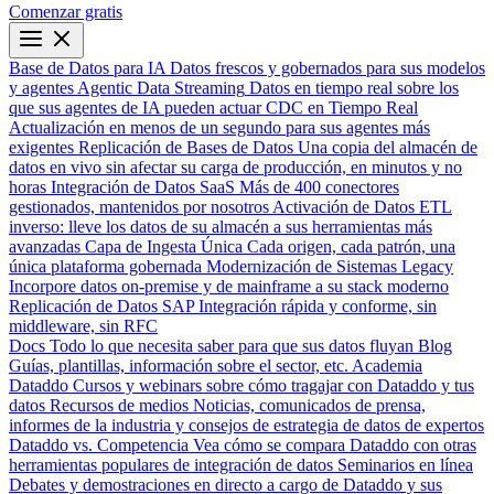
Comenzar gratis
Base de Datos para IA
Datos frescos y gobernados para sus modelos
y agentes
Agentic Data Streaming
Datos en tiempo real sobre los
que sus agentes de IA pueden actuar
CDC en Tiempo Real
Actualización en menos de un segundo para sus agentes más
exigentes
Replicación de Bases de Datos
Una copia del almacén de
datos en vivo sin afectar su carga de producción, en minutos y no
horas
Integración de Datos SaaS
Más de 400 conectores
gestionados, mantenidos por nosotros
Activación de Datos
ETL
inverso: lleve los datos de su almacén a sus herramientas más
avanzadas
Capa de Ingesta Única
Cada origen, cada patrón, una
única plataforma gobernada
Modernización de Sistemas Legacy
Incorpore datos on-premise y de mainframe a su stack moderno
Replicación de Datos SAP
Integración rápida y conforme, sin
middleware, sin RFC
Docs
Todo lo que necesita saber para que sus datos fluyan
Blog
Guías, plantillas, información sobre el sector, etc.
Academia
Dataddo
Cursos y webinars sobre cómo tragajar con Dataddo y tus
datos
Recursos de medios
Noticias, comunicados de prensa,
informes de la industria y consejos de estrategia de datos de expertos
Dataddo vs. Competencia
Vea cómo se compara Dataddo con otras
herramientas populares de integración de datos
Seminarios en línea
Debates y demostraciones en directo a cargo de Dataddo y sus