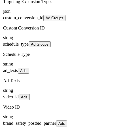
Targeting Expansion Types
json
custom_conversion_id
Ad Groups
Custom Conversion ID
string
schedule_type
Ad Groups
Schedule Type
string
ad_texts
Ads
Ad Texts
string
video_id
Ads
Video ID
string
brand_safety_postbid_partner
Ads