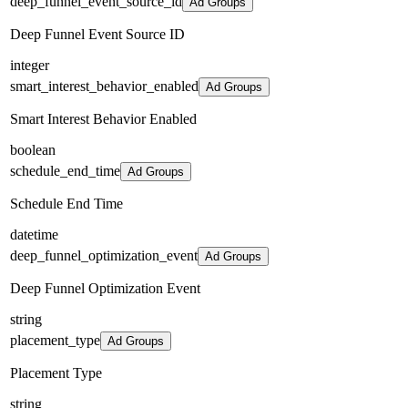
deep_funnel_event_source_id
Ad Groups
Deep Funnel Event Source ID
integer
smart_interest_behavior_enabled
Ad Groups
Smart Interest Behavior Enabled
boolean
schedule_end_time
Ad Groups
Schedule End Time
datetime
deep_funnel_optimization_event
Ad Groups
Deep Funnel Optimization Event
string
placement_type
Ad Groups
Placement Type
string