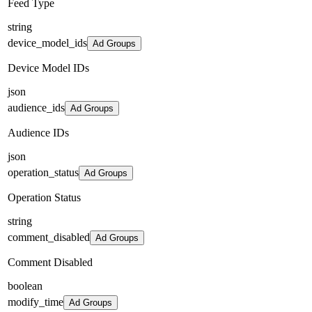
Feed Type
string
device_model_ids
Ad Groups
Device Model IDs
json
audience_ids
Ad Groups
Audience IDs
json
operation_status
Ad Groups
Operation Status
string
comment_disabled
Ad Groups
Comment Disabled
boolean
modify_time
Ad Groups