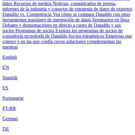
datos
Recursos de medios
Noticias, comunicados de prensa,
informes de la industria y consejos de estrategia de datos de expertos
Dataddo vs. Competencia
Vea cómo se compara Dataddo con otras
herramientas populares de integración de datos
Seminarios en línea
Debates y demostraciones en directo a cargo de Dataddo y sus
socios
Programas de socios
Explora los programas de socios de
consultoría tecnología de Dataddo
Socios estratégicos
Empresas que
conoce y en las que confía cuyas soluciones complementan las
nuestras
English
EN
Spanish
ES
Portuguese
PT-BR
German
DE