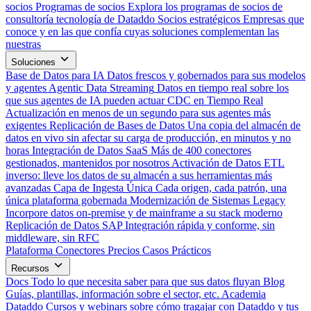
socios
Programas de socios
Explora los programas de socios de
consultoría tecnología de Dataddo
Socios estratégicos
Empresas que
conoce y en las que confía cuyas soluciones complementan las
nuestras
Soluciones
Base de Datos para IA
Datos frescos y gobernados para sus modelos
y agentes
Agentic Data Streaming
Datos en tiempo real sobre los
que sus agentes de IA pueden actuar
CDC en Tiempo Real
Actualización en menos de un segundo para sus agentes más
exigentes
Replicación de Bases de Datos
Una copia del almacén de
datos en vivo sin afectar su carga de producción, en minutos y no
horas
Integración de Datos SaaS
Más de 400 conectores
gestionados, mantenidos por nosotros
Activación de Datos
ETL
inverso: lleve los datos de su almacén a sus herramientas más
avanzadas
Capa de Ingesta Única
Cada origen, cada patrón, una
única plataforma gobernada
Modernización de Sistemas Legacy
Incorpore datos on-premise y de mainframe a su stack moderno
Replicación de Datos SAP
Integración rápida y conforme, sin
middleware, sin RFC
Plataforma
Conectores
Precios
Casos Prácticos
Recursos
Docs
Todo lo que necesita saber para que sus datos fluyan
Blog
Guías, plantillas, información sobre el sector, etc.
Academia
Dataddo
Cursos y webinars sobre cómo tragajar con Dataddo y tus