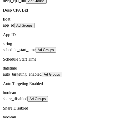
deep_cpa_bid
Ad Groups
Deep CPA Bid
float
app_id
Ad Groups
App ID
string
schedule_start_time
Ad Groups
Schedule Start Time
datetime
auto_targeting_enabled
Ad Groups
Auto Targeting Enabled
boolean
share_disabled
Ad Groups
Share Disabled
boolean