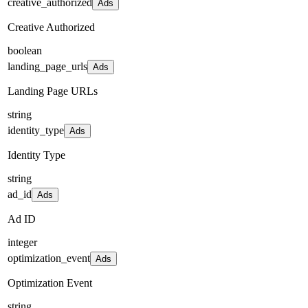
creative_authorized
Ads
Creative Authorized
boolean
landing_page_urls
Ads
Landing Page URLs
string
identity_type
Ads
Identity Type
string
ad_id
Ads
Ad ID
integer
optimization_event
Ads
Optimization Event
string