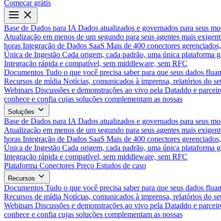
Começar grátis
Base de Dados para IA
Dados atualizados e governados para seus mo
Atualização em menos de um segundo para seus agentes mais exigent
horas
Integração de Dados SaaS
Mais de 400 conectores gerenciados,
Única de Ingestão
Cada origem, cada padrão, uma única plataforma 
Integração rápida e compatível, sem middleware, sem RFC
Documentos
Tudo o que você precisa saber para que seus dados flua
Recursos de mídia
Notícias, comunicados à imprensa, relatórios do set
Webinars
Discussões e demonstrações ao vivo pela Dataddo e parceir
conhece e confia cujas soluções complementam as nossas
Soluções
Base de Dados para IA
Dados atualizados e governados para seus mo
Atualização em menos de um segundo para seus agentes mais exigent
horas
Integração de Dados SaaS
Mais de 400 conectores gerenciados,
Única de Ingestão
Cada origem, cada padrão, uma única plataforma 
Integração rápida e compatível, sem middleware, sem RFC
Plataforma
Conectores
Preço
Estudos de caso
Recursos
Documentos
Tudo o que você precisa saber para que seus dados flua
Recursos de mídia
Notícias, comunicados à imprensa, relatórios do set
Webinars
Discussões e demonstrações ao vivo pela Dataddo e parceir
conhece e confia cujas soluções complementam as nossas