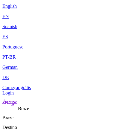
English
EN
Spanish
ES
Portuguese
PT-BR
German
DE
Começar grátis
Login
Braze
Braze
Destino