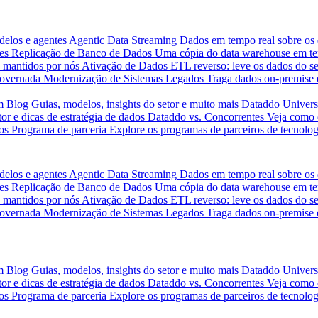
delos e agentes
Agentic Data Streaming
Dados em tempo real sobre os 
es
Replicação de Banco de Dados
Uma cópia do data warehouse em tem
 mantidos por nós
Ativação de Dados
ETL reverso: leve os dados do s
governada
Modernização de Sistemas Legados
Traga dados on-premise 
m
Blog
Guias, modelos, insights do setor e muito mais
Dataddo Univers
or e dicas de estratégia de dados
Dataddo vs. Concorrentes
Veja como 
os
Programa de parceria
Explore os programas de parceiros de tecnolog
delos e agentes
Agentic Data Streaming
Dados em tempo real sobre os 
es
Replicação de Banco de Dados
Uma cópia do data warehouse em tem
 mantidos por nós
Ativação de Dados
ETL reverso: leve os dados do s
governada
Modernização de Sistemas Legados
Traga dados on-premise 
m
Blog
Guias, modelos, insights do setor e muito mais
Dataddo Univers
or e dicas de estratégia de dados
Dataddo vs. Concorrentes
Veja como 
os
Programa de parceria
Explore os programas de parceiros de tecnolog