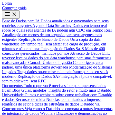
Login
Começar grátis
Base de Dados para IA
Dados atualizados e governados para seus
modelos e agentes
Agentic Data Streaming
Dados em tempo real
sobre os quais seus agentes de IA podem agir
CDC em Tempo Real
Atualização em menos de um segundo para seus agentes mais
exigentes
Replicação de Banco de Dados
Uma cópia do data
warehouse em tempo real, sem afetar sua carga de produção, em
minutos e não em horas
Integração de Dados SaaS
Mais de 400
conectores gerenciados, mantidos por nós
Ativação de Dados
ETL
reverso: leve os dados do seu data warehouse para suas ferramentas
mais avançadas
Camada Única de Ingestão
Cada origem, cada
padrão, uma única plataforma governada
Modernização de Sistemas
Legados
Traga dados on-premise e de mainframe para o seu stack
moderno
Replicação de Dados SAP
Integração rápida e compatível,
sem middleware, sem RFC
Documentos
Tudo o que você precisa saber para que seus dados
fluam
Blog
Guias, modelos, insights do setor e muito mais
Dataddo
Universidade
Cursos e webinars sobre como trabalhar com Dataddo
e dados
Recursos de mídia
Notícias, comunicados à imprensa,
relatórios do setor e dicas de estratégia de dados
Dataddo vs.
Concorrentes
Veja como o Dataddo se compara a outras ferramentas
de integração de dados
Webinars
Discussões e demonstrações ao