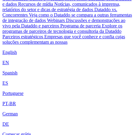
e dados
Recursos de mídia
Notícias, comunicados à imprensa,
relatórios do setor e dicas de estratégia de dados
Dataddo vs.
Concorrentes
Veja como o Dataddo se compara a outras ferramentas
de integração de dados
Webinars
Discussões e demonstrações ao
vivo pela Dataddo e parceiros
Programa de parceria
Explore os
programas de parceiros de tecnologia e consultoria da Dataddo
Parceiros estratégicos
Empresas que você conhece e confia cujas
soluções complementam as nossas
English
EN
Spanish
ES
Portuguese
PT-BR
German
DE
Começar grátis