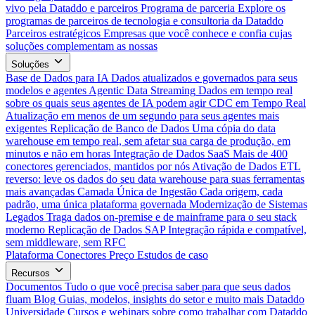
vivo pela Dataddo e parceiros
Programa de parceria
Explore os
programas de parceiros de tecnologia e consultoria da Dataddo
Parceiros estratégicos
Empresas que você conhece e confia cujas
soluções complementam as nossas
Soluções
Base de Dados para IA
Dados atualizados e governados para seus
modelos e agentes
Agentic Data Streaming
Dados em tempo real
sobre os quais seus agentes de IA podem agir
CDC em Tempo Real
Atualização em menos de um segundo para seus agentes mais
exigentes
Replicação de Banco de Dados
Uma cópia do data
warehouse em tempo real, sem afetar sua carga de produção, em
minutos e não em horas
Integração de Dados SaaS
Mais de 400
conectores gerenciados, mantidos por nós
Ativação de Dados
ETL
reverso: leve os dados do seu data warehouse para suas ferramentas
mais avançadas
Camada Única de Ingestão
Cada origem, cada
padrão, uma única plataforma governada
Modernização de Sistemas
Legados
Traga dados on-premise e de mainframe para o seu stack
moderno
Replicação de Dados SAP
Integração rápida e compatível,
sem middleware, sem RFC
Plataforma
Conectores
Preço
Estudos de caso
Recursos
Documentos
Tudo o que você precisa saber para que seus dados
fluam
Blog
Guias, modelos, insights do setor e muito mais
Dataddo
Universidade
Cursos e webinars sobre como trabalhar com Dataddo