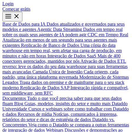
Login
Começar grátis
Base de Dados para IA
Dados atualizados e governados para seus
modelos e agentes
Agentic Data Streaming
Dados em tempo real
sobre os quais seus agentes de IA podem agir
CDC em Tempo Real
Atualização em menos de um segundo para seus agentes mais
exigentes
Replicação de Banco de Dados
Uma cópia do data
warehouse em tempo real, sem afetar sua carga de produção, em
minutos e não em horas
Integração de Dados SaaS
Mais de 400
conectores gerenciados, mantidos por nós
Ativação de Dados
ETL
reverso: leve os dados do seu data warehouse para suas ferramentas
mais avançadas
Camada Única de Ingestão
Cada origem, cada
padrão, uma única plataforma governada
Modernização de Sistemas
Legados
Traga dados on-premise e de mainframe para o seu stack
moderno
Replicação de Dados SAP
Integração rápida e compatível,
sem middleware, sem RFC
Documentos
Tudo o que você precisa saber para que seus dados
fluam
Blog
Guias, modelos, insights do setor e muito mais
Dataddo
Universidade
Cursos e webinars sobre como trabalhar com Dataddo
e dados
Recursos de mídia
Notícias, comunicados à imprensa,
relatórios do setor e dicas de estratégia de dados
Dataddo vs.
Concorrentes
Veja como o Dataddo se compara a outras ferramentas
de integração de dados
Webinars
Discussões e demonstrações ao