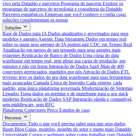
vivo pela Dataddo e parceiros
Programa de parceria
Explore os
programas de parceiros de tecnologia e consultoria da Dataddo
Parceiros estratégicos
Empresas que você conhece e confia cujas
soluções complementam as nossas
Soluções
Base de Dados para IA
Dados atualizados e governados para seus
modelos e agentes
Agentic Data Streaming
Dados em tempo real
sobre os quais seus agentes de IA podem agir
CDC em Tempo Real
Atualização em menos de um segundo para seus agentes mais
exigentes
Replicação de Banco de Dados
Uma cópia do data
warehouse em tempo real, sem afetar sua carga de produção, em
minutos e não em horas
Integração de Dados SaaS
Mais de 400
conectores gerenciados, mantidos por nós
Ativação de Dados
ETL
reverso: leve os dados do seu data warehouse para suas ferramentas
mais avançadas
Camada Única de Ingestão
Cada origem, cada
padrão, uma única plataforma governada
Modernização de Sistemas
Legados
Traga dados on-premise e de mainframe para o seu stack
moderno
Replicação de Dados SAP
Integração rápida e compatível,
sem middleware, sem RFC
Plataforma
Conectores
Preço
Estudos de caso
Recursos
Documentos
Tudo o que você precisa saber para que seus dados
fluam
Blog
Guias, modelos, insights do setor e muito mais
Dataddo
Universidade
Cursos e webinars sobre como trabalhar com Dataddo