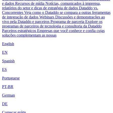
e dados
Recursos de mídia
Notícias, comunicados à imprensa,
relatórios do setor e dicas de estratégia de dados
Dataddo vs.
Concorrentes
Veja como o Dataddo se compara a outras ferramentas
de integração de dados
Webinars
Discussões e demonstrações ao
vivo pela Dataddo e parceiros
Programa de parceria
Explore os
programas de parceiros de tecnologia e consultoria da Dataddo
Parceiros estratégicos
Empresas que você conhece e confia cujas
soluções complementam as nossas
English
EN
Spanish
ES
Portuguese
PT-BR
German
DE
Começar grátis