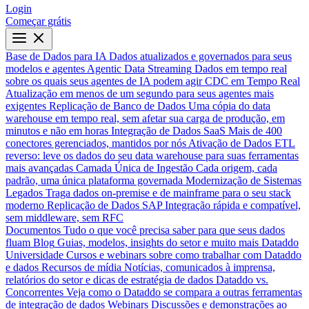
Login
Começar grátis
Base de Dados para IA
Dados atualizados e governados para seus
modelos e agentes
Agentic Data Streaming
Dados em tempo real
sobre os quais seus agentes de IA podem agir
CDC em Tempo Real
Atualização em menos de um segundo para seus agentes mais
exigentes
Replicação de Banco de Dados
Uma cópia do data
warehouse em tempo real, sem afetar sua carga de produção, em
minutos e não em horas
Integração de Dados SaaS
Mais de 400
conectores gerenciados, mantidos por nós
Ativação de Dados
ETL
reverso: leve os dados do seu data warehouse para suas ferramentas
mais avançadas
Camada Única de Ingestão
Cada origem, cada
padrão, uma única plataforma governada
Modernização de Sistemas
Legados
Traga dados on-premise e de mainframe para o seu stack
moderno
Replicação de Dados SAP
Integração rápida e compatível,
sem middleware, sem RFC
Documentos
Tudo o que você precisa saber para que seus dados
fluam
Blog
Guias, modelos, insights do setor e muito mais
Dataddo
Universidade
Cursos e webinars sobre como trabalhar com Dataddo
e dados
Recursos de mídia
Notícias, comunicados à imprensa,
relatórios do setor e dicas de estratégia de dados
Dataddo vs.
Concorrentes
Veja como o Dataddo se compara a outras ferramentas
de integração de dados
Webinars
Discussões e demonstrações ao