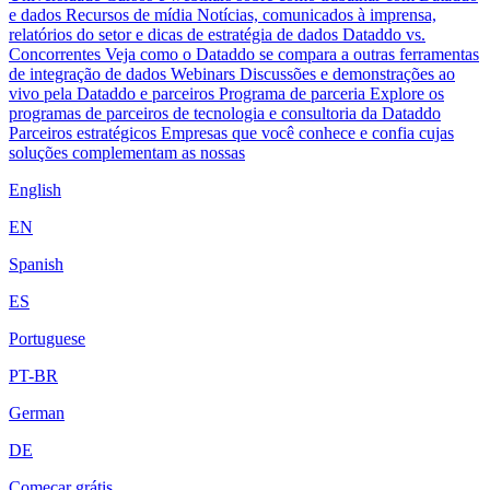
e dados
Recursos de mídia
Notícias, comunicados à imprensa,
relatórios do setor e dicas de estratégia de dados
Dataddo vs.
Concorrentes
Veja como o Dataddo se compara a outras ferramentas
de integração de dados
Webinars
Discussões e demonstrações ao
vivo pela Dataddo e parceiros
Programa de parceria
Explore os
programas de parceiros de tecnologia e consultoria da Dataddo
Parceiros estratégicos
Empresas que você conhece e confia cujas
soluções complementam as nossas
English
EN
Spanish
ES
Portuguese
PT-BR
German
DE
Começar grátis