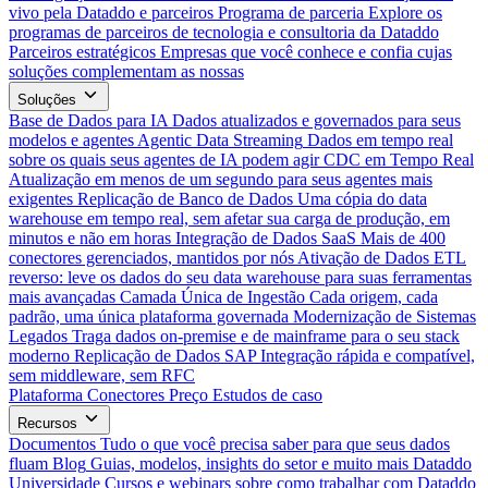
vivo pela Dataddo e parceiros
Programa de parceria
Explore os
programas de parceiros de tecnologia e consultoria da Dataddo
Parceiros estratégicos
Empresas que você conhece e confia cujas
soluções complementam as nossas
Soluções
Base de Dados para IA
Dados atualizados e governados para seus
modelos e agentes
Agentic Data Streaming
Dados em tempo real
sobre os quais seus agentes de IA podem agir
CDC em Tempo Real
Atualização em menos de um segundo para seus agentes mais
exigentes
Replicação de Banco de Dados
Uma cópia do data
warehouse em tempo real, sem afetar sua carga de produção, em
minutos e não em horas
Integração de Dados SaaS
Mais de 400
conectores gerenciados, mantidos por nós
Ativação de Dados
ETL
reverso: leve os dados do seu data warehouse para suas ferramentas
mais avançadas
Camada Única de Ingestão
Cada origem, cada
padrão, uma única plataforma governada
Modernização de Sistemas
Legados
Traga dados on-premise e de mainframe para o seu stack
moderno
Replicação de Dados SAP
Integração rápida e compatível,
sem middleware, sem RFC
Plataforma
Conectores
Preço
Estudos de caso
Recursos
Documentos
Tudo o que você precisa saber para que seus dados
fluam
Blog
Guias, modelos, insights do setor e muito mais
Dataddo
Universidade
Cursos e webinars sobre como trabalhar com Dataddo