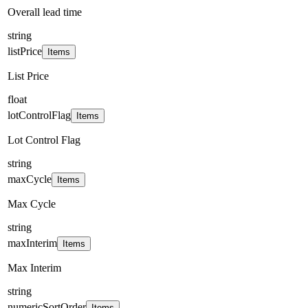
Overall lead time
string
listPrice
Items
List Price
float
lotControlFlag
Items
Lot Control Flag
string
maxCycle
Items
Max Cycle
string
maxInterim
Items
Max Interim
string
numericSortOrder
Items