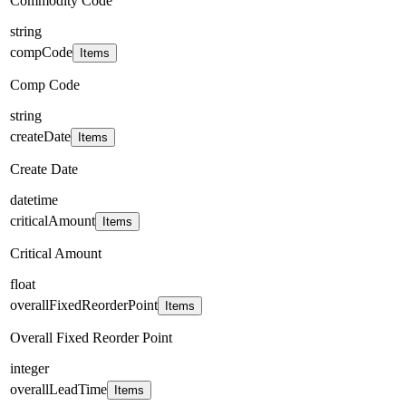
Commodity Code
string
compCode
Items
Comp Code
string
createDate
Items
Create Date
datetime
criticalAmount
Items
Critical Amount
float
overallFixedReorderPoint
Items
Overall Fixed Reorder Point
integer
overallLeadTime
Items