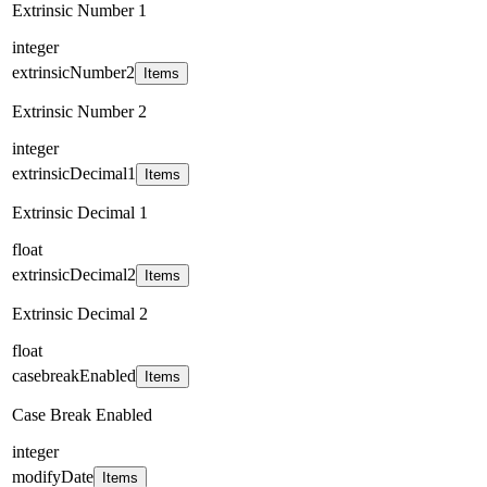
Extrinsic Number 1
integer
extrinsicNumber2
Items
Extrinsic Number 2
integer
extrinsicDecimal1
Items
Extrinsic Decimal 1
float
extrinsicDecimal2
Items
Extrinsic Decimal 2
float
casebreakEnabled
Items
Case Break Enabled
integer
modifyDate
Items