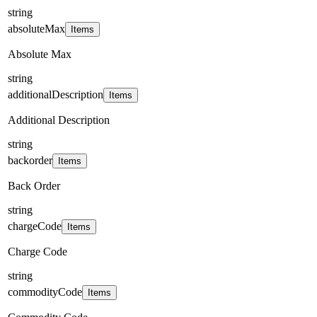
string
absoluteMax
Items
Absolute Max
string
additionalDescription
Items
Additional Description
string
backorder
Items
Back Order
string
chargeCode
Items
Charge Code
string
commodityCode
Items