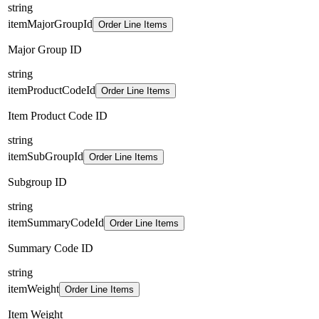
string
itemMajorGroupId
Order Line Items
Major Group ID
string
itemProductCodeId
Order Line Items
Item Product Code ID
string
itemSubGroupId
Order Line Items
Subgroup ID
string
itemSummaryCodeId
Order Line Items
Summary Code ID
string
itemWeight
Order Line Items
Item Weight