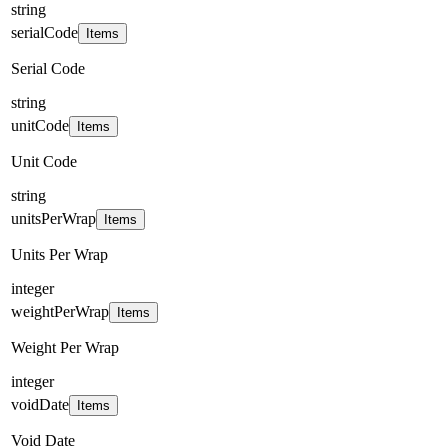
string
serialCode
Items
Serial Code
string
unitCode
Items
Unit Code
string
unitsPerWrap
Items
Units Per Wrap
integer
weightPerWrap
Items
Weight Per Wrap
integer
voidDate
Items
Void Date