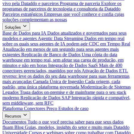
vivo pela Dataddo e parceiros
Programa de parceria
Explore os
programas de parceiros de tecnologia e consultoria da Dataddo
Parceiros estratégicos
Empresas que você conhece e confia cujas
soluções complementam as nossas
Soluções
Base de Dados para IA
Dados atualizados e governados para seus
modelos e agentes
Agentic Data Streaming
Dados em tempo real
sobre os quais seus agentes de IA podem agir
CDC em Tempo Real
Atualização em menos de um segundo para seus agentes mais
exigentes
Replicação de Banco de Dados
Uma cópia do data
warehouse em tempo real, sem afetar sua carga de produção, em
minutos e não em horas
Integração de Dados SaaS
Mais de 400
conectores gerenciados, mantidos por nós
Ativação de Dados
ETL
reverso: leve os dados do seu data warehouse para suas ferramentas
mais avançadas
Camada Única de Ingestão
Cada origem, cada
padrão, uma única plataforma governada
Modernização de Sistemas
Legados
Traga dados on-premise e de mainframe para o seu stack
moderno
Replicação de Dados SAP
Integração rápida e compatível,
sem middleware, sem RFC
Plataforma
Conectores
Preço
Estudos de caso
Recursos
Documentos
Tudo o que você precisa saber para que seus dados
fluam
Blog
Guias, modelos, insights do setor e muito mais
Dataddo
Universidade
Cursos e webinars sobre como trabalhar com Dataddo