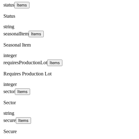
status
Items
Status
string
seasonalItem
Items
Seasonal Item
integer
requiresProductionLot
Items
Requires Production Lot
integer
sector
Items
Sector
string
secure
Items
Secure