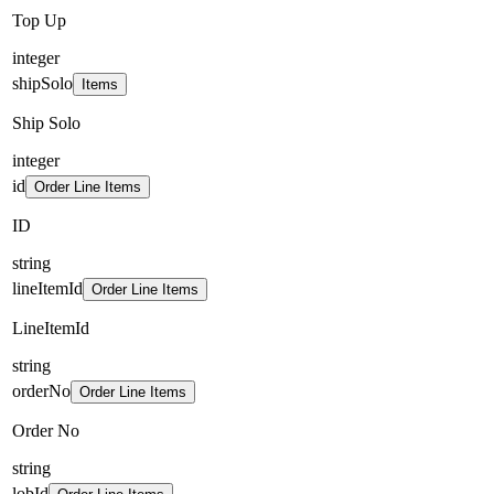
Top Up
integer
shipSolo
Items
Ship Solo
integer
id
Order Line Items
ID
string
lineItemId
Order Line Items
LineItemId
string
orderNo
Order Line Items
Order No
string
lobId