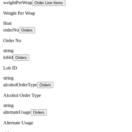
weightPerWrap
Order Line Items
Weight Per Wrap
float
orderNo
Orders
Order No
string
lobId
Orders
Lob ID
string
alcoholOrderType
Orders
Alcohol Order Type
string
alternateUsage
Orders
Alternate Usage