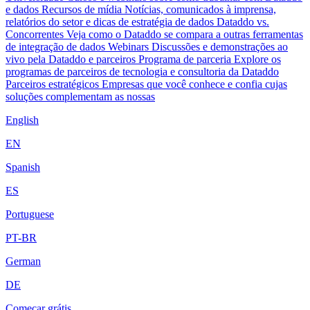
e dados
Recursos de mídia
Notícias, comunicados à imprensa,
relatórios do setor e dicas de estratégia de dados
Dataddo vs.
Concorrentes
Veja como o Dataddo se compara a outras ferramentas
de integração de dados
Webinars
Discussões e demonstrações ao
vivo pela Dataddo e parceiros
Programa de parceria
Explore os
programas de parceiros de tecnologia e consultoria da Dataddo
Parceiros estratégicos
Empresas que você conhece e confia cujas
soluções complementam as nossas
English
EN
Spanish
ES
Portuguese
PT-BR
German
DE
Começar grátis