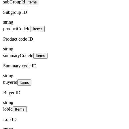
subGroupId
Items
Subgroup ID
string
productCodeId
Items
Product code ID
string
summaryCodeId
Items
Summary code ID
string
buyerId
Items
Buyer ID
string
lobId
Items
Lob ID