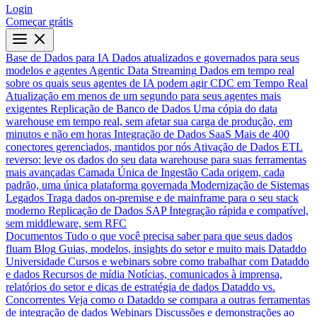
Login
Começar grátis
Base de Dados para IA
Dados atualizados e governados para seus
modelos e agentes
Agentic Data Streaming
Dados em tempo real
sobre os quais seus agentes de IA podem agir
CDC em Tempo Real
Atualização em menos de um segundo para seus agentes mais
exigentes
Replicação de Banco de Dados
Uma cópia do data
warehouse em tempo real, sem afetar sua carga de produção, em
minutos e não em horas
Integração de Dados SaaS
Mais de 400
conectores gerenciados, mantidos por nós
Ativação de Dados
ETL
reverso: leve os dados do seu data warehouse para suas ferramentas
mais avançadas
Camada Única de Ingestão
Cada origem, cada
padrão, uma única plataforma governada
Modernização de Sistemas
Legados
Traga dados on-premise e de mainframe para o seu stack
moderno
Replicação de Dados SAP
Integração rápida e compatível,
sem middleware, sem RFC
Documentos
Tudo o que você precisa saber para que seus dados
fluam
Blog
Guias, modelos, insights do setor e muito mais
Dataddo
Universidade
Cursos e webinars sobre como trabalhar com Dataddo
e dados
Recursos de mídia
Notícias, comunicados à imprensa,
relatórios do setor e dicas de estratégia de dados
Dataddo vs.
Concorrentes
Veja como o Dataddo se compara a outras ferramentas
de integração de dados
Webinars
Discussões e demonstrações ao