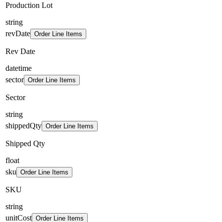
Production Lot
string
revDate
Order Line Items
Rev Date
datetime
sector
Order Line Items
Sector
string
shippedQty
Order Line Items
Shipped Qty
float
sku
Order Line Items
SKU
string
unitCost
Order Line Items