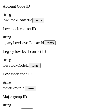
Account Code ID
string
lowStockContactId
Items
Low stock contact ID
string
legacyLowLevelContactId
Items
Legacy low level contact ID
string
lowStockCodeId
Items
Low stock code ID
string
majorGroupId
Items
Major group ID
string