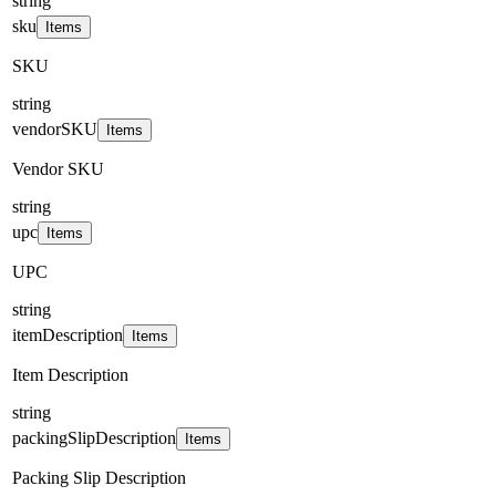
string
sku
Items
SKU
string
vendorSKU
Items
Vendor SKU
string
upc
Items
UPC
string
itemDescription
Items
Item Description
string
packingSlipDescription
Items
Packing Slip Description