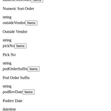
Numeric Sort Order
string
outsideVendor
Items
Outside Vendor
string
pickNo
Items
Pick No
string
podOrderSuffix
Items
Pod Order Suffix
string
podRevDate
Items
Podrev Date
datetime