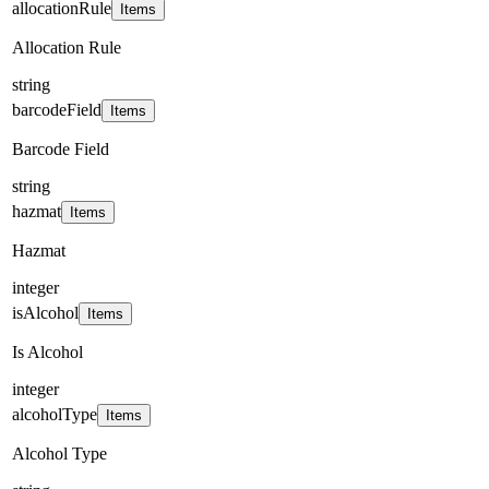
allocationRule
Items
Allocation Rule
string
barcodeField
Items
Barcode Field
string
hazmat
Items
Hazmat
integer
isAlcohol
Items
Is Alcohol
integer
alcoholType
Items
Alcohol Type