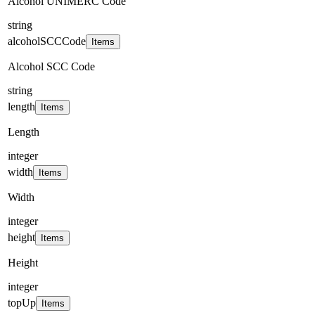
Alcohol UNIMERC Code
string
alcoholSCCCode
Items
Alcohol SCC Code
string
length
Items
Length
integer
width
Items
Width
integer
height
Items
Height
integer
topUp
Items