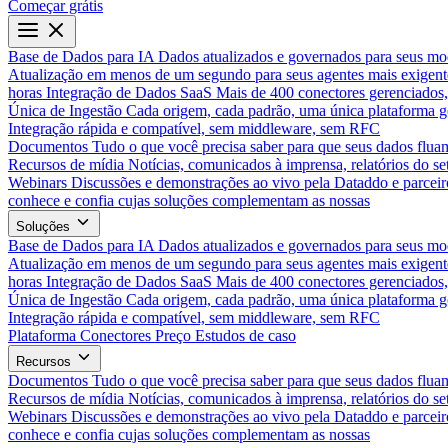
Começar grátis
Base de Dados para IA
Dados atualizados e governados para seus mo
Atualização em menos de um segundo para seus agentes mais exigent
horas
Integração de Dados SaaS
Mais de 400 conectores gerenciados,
Única de Ingestão
Cada origem, cada padrão, uma única plataforma 
Integração rápida e compatível, sem middleware, sem RFC
Documentos
Tudo o que você precisa saber para que seus dados flua
Recursos de mídia
Notícias, comunicados à imprensa, relatórios do set
Webinars
Discussões e demonstrações ao vivo pela Dataddo e parceir
conhece e confia cujas soluções complementam as nossas
Soluções
Base de Dados para IA
Dados atualizados e governados para seus mo
Atualização em menos de um segundo para seus agentes mais exigent
horas
Integração de Dados SaaS
Mais de 400 conectores gerenciados,
Única de Ingestão
Cada origem, cada padrão, uma única plataforma 
Integração rápida e compatível, sem middleware, sem RFC
Plataforma
Conectores
Preço
Estudos de caso
Recursos
Documentos
Tudo o que você precisa saber para que seus dados flua
Recursos de mídia
Notícias, comunicados à imprensa, relatórios do set
Webinars
Discussões e demonstrações ao vivo pela Dataddo e parceir
conhece e confia cujas soluções complementam as nossas