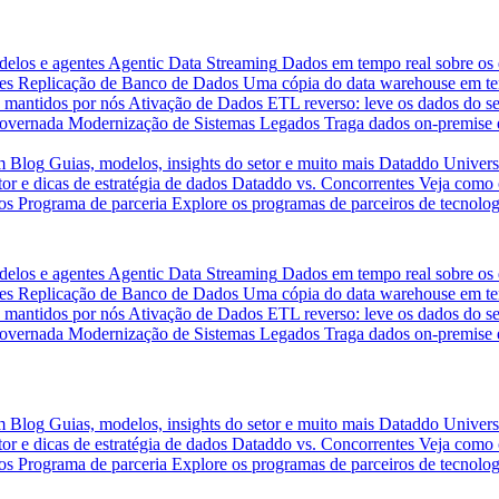
delos e agentes
Agentic Data Streaming
Dados em tempo real sobre os 
es
Replicação de Banco de Dados
Uma cópia do data warehouse em tem
 mantidos por nós
Ativação de Dados
ETL reverso: leve os dados do s
governada
Modernização de Sistemas Legados
Traga dados on-premise 
m
Blog
Guias, modelos, insights do setor e muito mais
Dataddo Univers
or e dicas de estratégia de dados
Dataddo vs. Concorrentes
Veja como 
os
Programa de parceria
Explore os programas de parceiros de tecnolog
delos e agentes
Agentic Data Streaming
Dados em tempo real sobre os 
es
Replicação de Banco de Dados
Uma cópia do data warehouse em tem
 mantidos por nós
Ativação de Dados
ETL reverso: leve os dados do s
governada
Modernização de Sistemas Legados
Traga dados on-premise 
m
Blog
Guias, modelos, insights do setor e muito mais
Dataddo Univers
or e dicas de estratégia de dados
Dataddo vs. Concorrentes
Veja como 
os
Programa de parceria
Explore os programas de parceiros de tecnolog