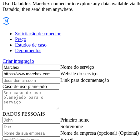
Use Dataddo's Marchex connector to explore any data available via the
Dataddo, then send them anywhere.
Solicitação de conector
Preço
Estudos de caso
Depoimentos
Criar integração
Nome do serviço
Website do serviço
Link para documentação
Caso de uso planejado
DADOS PESSOAIS
Primeiro nome
Sobrenome
Nome da empresa (opcional)
(Optional)
E-mail