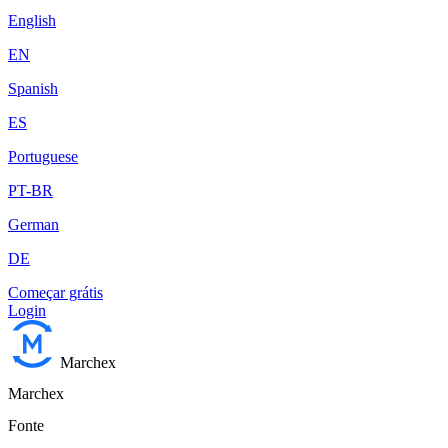
English
EN
Spanish
ES
Portuguese
PT-BR
German
DE
Começar grátis
Login
Marchex
Marchex
Fonte