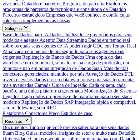
vivo pela Dataddo e parceiros
Programa de parceria
Explore os
programas de parceiros de tecnologia e consultoria da Dataddo
Parceiros estratégicos
Empresas que você conhece e confia cujas
soluções complementam as nossas
Soluções
Base de Dados para IA
Dados atualizados e governados para seus
modelos e agentes
Agentic Data Streaming
Dados em tempo real
sobre os quais seus agentes de IA podem agir
CDC em Tempo Real
Atualização em menos de um segundo para seus agentes mais
exigentes
Replicação de Banco de Dados
Uma cópia do data
warehouse em tempo real, sem afetar sua carga de produção, em
minutos e não em horas
Integração de Dados SaaS
Mais de 400
conectores gerenciados, mantidos por nós
Ativação de Dados
ETL
reverso: leve os dados do seu data warehouse para suas ferramentas
mais avançadas
Camada Única de Ingestão
Cada origem, cada
padrão, uma única plataforma governada
Modernização de Sistemas
Legados
Traga dados on-premise e de mainframe para o seu stack
moderno
Replicação de Dados SAP
Integração rápida e compatível,
sem middleware, sem RFC
Plataforma
Conectores
Preço
Estudos de caso
Recursos
Documentos
Tudo o que você precisa saber para que seus dados
fluam
Blog
Guias, modelos, insights do setor e muito mais
Dataddo
Universidade
Cursos e webinars sobre como trabalhar com Dataddo