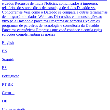
e dados
Recursos de mídia
Notícias, comunicados à imprensa,
relatórios do setor e dicas de estratégia de dados
Dataddo vs.
Concorrentes
Veja como o Dataddo se compara a outras ferramentas
de integração de dados
Webinars
Discussões e demonstrações ao
vivo pela Dataddo e parceiros
Programa de parceria
Explore os
programas de parceiros de tecnologia e consultoria da Dataddo
Parceiros estratégicos
Empresas que você conhece e confia cujas
soluções complementam as nossas
English
EN
Spanish
ES
Portuguese
PT-BR
German
DE
Começar grátis