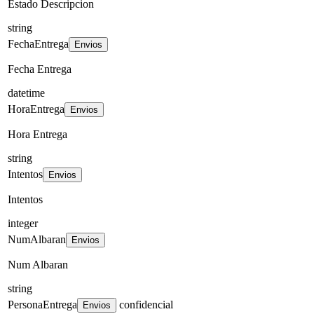
Estado Descripcion
string
FechaEntrega
Envios
Fecha Entrega
datetime
HoraEntrega
Envios
Hora Entrega
string
Intentos
Envios
Intentos
integer
NumAlbaran
Envios
Num Albaran
string
PersonaEntrega
confidencial
Envios