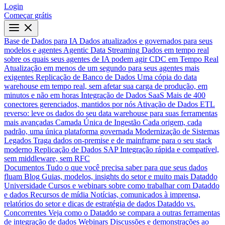
Login
Começar grátis
Base de Dados para IA
Dados atualizados e governados para seus
modelos e agentes
Agentic Data Streaming
Dados em tempo real
sobre os quais seus agentes de IA podem agir
CDC em Tempo Real
Atualização em menos de um segundo para seus agentes mais
exigentes
Replicação de Banco de Dados
Uma cópia do data
warehouse em tempo real, sem afetar sua carga de produção, em
minutos e não em horas
Integração de Dados SaaS
Mais de 400
conectores gerenciados, mantidos por nós
Ativação de Dados
ETL
reverso: leve os dados do seu data warehouse para suas ferramentas
mais avançadas
Camada Única de Ingestão
Cada origem, cada
padrão, uma única plataforma governada
Modernização de Sistemas
Legados
Traga dados on-premise e de mainframe para o seu stack
moderno
Replicação de Dados SAP
Integração rápida e compatível,
sem middleware, sem RFC
Documentos
Tudo o que você precisa saber para que seus dados
fluam
Blog
Guias, modelos, insights do setor e muito mais
Dataddo
Universidade
Cursos e webinars sobre como trabalhar com Dataddo
e dados
Recursos de mídia
Notícias, comunicados à imprensa,
relatórios do setor e dicas de estratégia de dados
Dataddo vs.
Concorrentes
Veja como o Dataddo se compara a outras ferramentas
de integração de dados
Webinars
Discussões e demonstrações ao