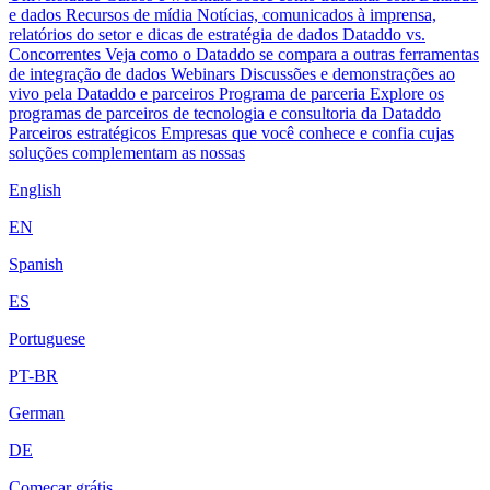
e dados
Recursos de mídia
Notícias, comunicados à imprensa,
relatórios do setor e dicas de estratégia de dados
Dataddo vs.
Concorrentes
Veja como o Dataddo se compara a outras ferramentas
de integração de dados
Webinars
Discussões e demonstrações ao
vivo pela Dataddo e parceiros
Programa de parceria
Explore os
programas de parceiros de tecnologia e consultoria da Dataddo
Parceiros estratégicos
Empresas que você conhece e confia cujas
soluções complementam as nossas
English
EN
Spanish
ES
Portuguese
PT-BR
German
DE
Começar grátis