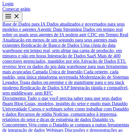
Login
Começar grátis
Base de Dados para IA
Dados atualizados e governados para seus
modelos e agentes
Agentic Data Streaming
Dados em tempo real
sobre os quais seus agentes de IA podem agir
CDC em Tempo Real
Atualização em menos de um segundo para seus agentes mais
exigentes
Replicação de Banco de Dados
Uma cópia do data
warehouse em tempo real, sem afetar sua carga de produção, em
minutos e não em horas
Integração de Dados SaaS
Mais de 400
conectores gerenciados, mantidos por nós
Ativação de Dados
ETL
reverso: leve os dados do seu data warehouse para suas ferramentas
mais avançadas
Camada Única de Ingestão
Cada origem, cada
padrão, uma única plataforma governada
Modernização de Sistemas
Legados
Traga dados on-premise e de mainframe para o seu stack
moderno
Replicação de Dados SAP
Integração rápida e compatível,
sem middleware, sem RFC
Documentos
Tudo o que você precisa saber para que seus dados
fluam
Blog
Guias, modelos, insights do setor e muito mais
Dataddo
Universidade
Cursos e webinars sobre como trabalhar com Dataddo
e dados
Recursos de mídia
Notícias, comunicados à imprensa,
relatórios do setor e dicas de estratégia de dados
Dataddo vs.
Concorrentes
Veja como o Dataddo se compara a outras ferramentas
de integração de dados
Webinars
Discussões e demonstrações ao