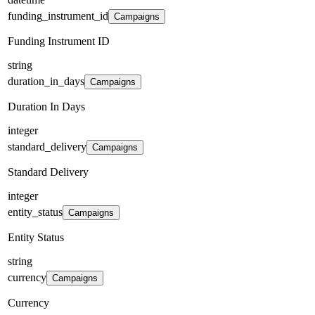
funding_instrument_id
Campaigns
Funding Instrument ID
string
duration_in_days
Campaigns
Duration In Days
integer
standard_delivery
Campaigns
Standard Delivery
integer
entity_status
Campaigns
Entity Status
string
currency
Campaigns
Currency