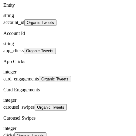
Entity
string
account_id
Organic Tweets
Account Id
string
app_clicks
Organic Tweets
App Clicks
integer
card_engagements
Organic Tweets
Card Engagements
integer
carousel_swipes
Organic Tweets
Carousel Swipes
integer
clicks
Organic Tweets