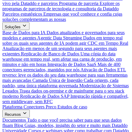
vivo pela Dataddo e parceiros
Programa de parceria
Explore os
programas de parceiros de tecnologia e consultoria da Dataddo
Parceiros estratégicos
Empresas que você conhece e confia cujas
soluções complementam as nossas
Soluções
Base de Dados para IA
Dados atualizados e governados para seus
modelos e agentes
Agentic Data Streaming
Dados em tempo real
sobre os quais seus agentes de IA podem agir
CDC em Tempo Real
Atualização em menos de um segundo para seus agentes mais
exigentes
Replicação de Banco de Dados
Uma cópia do data
warehouse em tempo real, sem afetar sua carga de produção, em
minutos e não em horas
Integração de Dados SaaS
Mais de 400
conectores gerenciados, mantidos por nós
Ativação de Dados
ETL
reverso: leve os dados do seu data warehouse para suas ferramentas
mais avançadas
Camada Única de Ingestão
Cada origem, cada
padrão, uma única plataforma governada
Modernização de Sistemas
Legados
Traga dados on-premise e de mainframe para o seu stack
moderno
Replicação de Dados SAP
Integração rápida e compatível,
sem middleware, sem RFC
Plataforma
Conectores
Preço
Estudos de caso
Recursos
Documentos
Tudo o que você precisa saber para que seus dados
fluam
Blog
Guias, modelos, insights do setor e muito mais
Dataddo
Universidade
Cursos e webinars sobre como trabalhar com Dataddo