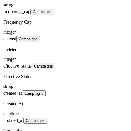
string
frequency_cap
Campaigns
Frequency Cap
integer
deleted
Campaigns
Deleted
integer
effective_status
Campaigns
Effective Status
string
created_at
Campaigns
Created At
datetime
updated_at
Campaigns
Updated at