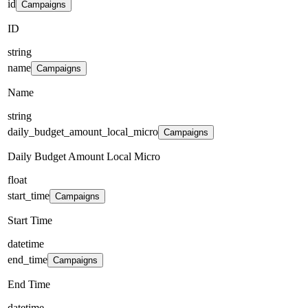
id
Campaigns
ID
string
name
Campaigns
Name
string
daily_budget_amount_local_micro
Campaigns
Daily Budget Amount Local Micro
float
start_time
Campaigns
Start Time
datetime
end_time
Campaigns
End Time
datetime