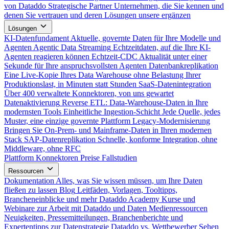
von Dataddo
Strategische Partner
Unternehmen, die Sie kennen und
denen Sie vertrauen und deren Lösungen unsere ergänzen
Lösungen
KI-Datenfundament
Aktuelle, governte Daten für Ihre Modelle und
Agenten
Agentic Data Streaming
Echtzeitdaten, auf die Ihre KI-
Agenten reagieren können
Echtzeit-CDC
Aktualität unter einer
Sekunde für Ihre anspruchsvollsten Agenten
Datenbankreplikation
Eine Live-Kopie Ihres Data Warehouse ohne Belastung Ihrer
Produktionslast, in Minuten statt Stunden
SaaS-Datenintegration
Über 400 verwaltete Konnektoren, von uns gewartet
Datenaktivierung
Reverse ETL: Data-Warehouse-Daten in Ihre
modernsten Tools
Einheitliche Ingestion-Schicht
Jede Quelle, jedes
Muster, eine einzige governte Plattform
Legacy-Modernisierung
Bringen Sie On-Prem- und Mainframe-Daten in Ihren modernen
Stack
SAP-Datenreplikation
Schnelle, konforme Integration, ohne
Middleware, ohne RFC
Plattform
Konnektoren
Preise
Fallstudien
Ressourcen
Dokumentation
Alles, was Sie wissen müssen, um Ihre Daten
fließen zu lassen
Blog
Leitfäden, Vorlagen, Tooltipps,
Brancheneinblicke und mehr
Dataddo Academy
Kurse und
Webinare zur Arbeit mit Dataddo und Daten
Medienressourcen
Neuigkeiten, Pressemitteilungen, Branchenberichte und
Expertentipps zur Datenstrategie
Dataddo vs. Wettbewerber
Sehen