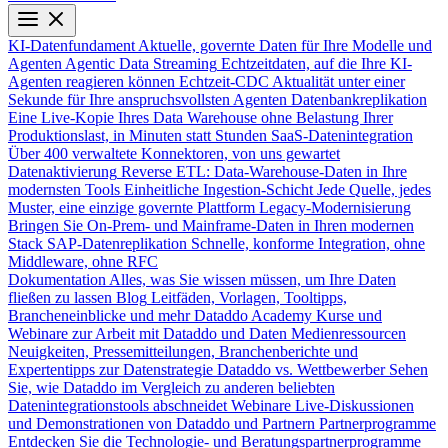
KI-Datenfundament
Aktuelle, governte Daten für Ihre Modelle und
Agenten
Agentic Data Streaming
Echtzeitdaten, auf die Ihre KI-
Agenten reagieren können
Echtzeit-CDC
Aktualität unter einer
Sekunde für Ihre anspruchsvollsten Agenten
Datenbankreplikation
Eine Live-Kopie Ihres Data Warehouse ohne Belastung Ihrer
Produktionslast, in Minuten statt Stunden
SaaS-Datenintegration
Über 400 verwaltete Konnektoren, von uns gewartet
Datenaktivierung
Reverse ETL: Data-Warehouse-Daten in Ihre
modernsten Tools
Einheitliche Ingestion-Schicht
Jede Quelle, jedes
Muster, eine einzige governte Plattform
Legacy-Modernisierung
Bringen Sie On-Prem- und Mainframe-Daten in Ihren modernen
Stack
SAP-Datenreplikation
Schnelle, konforme Integration, ohne
Middleware, ohne RFC
Dokumentation
Alles, was Sie wissen müssen, um Ihre Daten
fließen zu lassen
Blog
Leitfäden, Vorlagen, Tooltipps,
Brancheneinblicke und mehr
Dataddo Academy
Kurse und
Webinare zur Arbeit mit Dataddo und Daten
Medienressourcen
Neuigkeiten, Pressemitteilungen, Branchenberichte und
Expertentipps zur Datenstrategie
Dataddo vs. Wettbewerber
Sehen
Sie, wie Dataddo im Vergleich zu anderen beliebten
Datenintegrationstools abschneidet
Webinare
Live-Diskussionen
und Demonstrationen von Dataddo und Partnern
Partnerprogramme
Entdecken Sie die Technologie- und Beratungspartnerprogramme