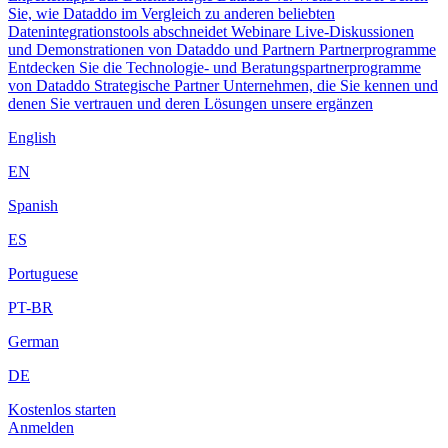
Sie, wie Dataddo im Vergleich zu anderen beliebten
Datenintegrationstools abschneidet
Webinare
Live-Diskussionen
und Demonstrationen von Dataddo und Partnern
Partnerprogramme
Entdecken Sie die Technologie- und Beratungspartnerprogramme
von Dataddo
Strategische Partner
Unternehmen, die Sie kennen und
denen Sie vertrauen und deren Lösungen unsere ergänzen
English
EN
Spanish
ES
Portuguese
PT-BR
German
DE
Kostenlos starten
Anmelden