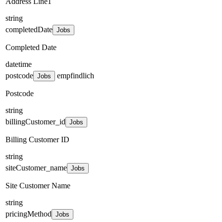
Address Line1
string
completedDate
Jobs
Completed Date
datetime
postcode
empfindlich
Jobs
Postcode
string
billingCustomer_id
Jobs
Billing Customer ID
string
siteCustomer_name
Jobs
Site Customer Name
string
pricingMethod
Jobs