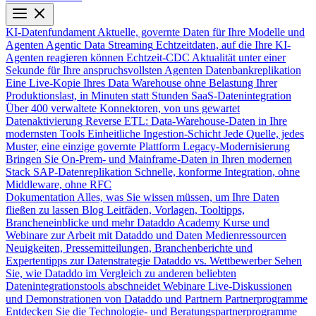
KI-Datenfundament
Aktuelle, governte Daten für Ihre Modelle und
Agenten
Agentic Data Streaming
Echtzeitdaten, auf die Ihre KI-
Agenten reagieren können
Echtzeit-CDC
Aktualität unter einer
Sekunde für Ihre anspruchsvollsten Agenten
Datenbankreplikation
Eine Live-Kopie Ihres Data Warehouse ohne Belastung Ihrer
Produktionslast, in Minuten statt Stunden
SaaS-Datenintegration
Über 400 verwaltete Konnektoren, von uns gewartet
Datenaktivierung
Reverse ETL: Data-Warehouse-Daten in Ihre
modernsten Tools
Einheitliche Ingestion-Schicht
Jede Quelle, jedes
Muster, eine einzige governte Plattform
Legacy-Modernisierung
Bringen Sie On-Prem- und Mainframe-Daten in Ihren modernen
Stack
SAP-Datenreplikation
Schnelle, konforme Integration, ohne
Middleware, ohne RFC
Dokumentation
Alles, was Sie wissen müssen, um Ihre Daten
fließen zu lassen
Blog
Leitfäden, Vorlagen, Tooltipps,
Brancheneinblicke und mehr
Dataddo Academy
Kurse und
Webinare zur Arbeit mit Dataddo und Daten
Medienressourcen
Neuigkeiten, Pressemitteilungen, Branchenberichte und
Expertentipps zur Datenstrategie
Dataddo vs. Wettbewerber
Sehen
Sie, wie Dataddo im Vergleich zu anderen beliebten
Datenintegrationstools abschneidet
Webinare
Live-Diskussionen
und Demonstrationen von Dataddo und Partnern
Partnerprogramme
Entdecken Sie die Technologie- und Beratungspartnerprogramme