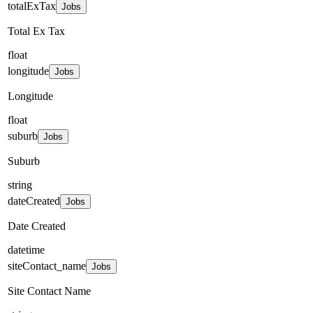
totalExTax
Jobs
Total Ex Tax
float
longitude
Jobs
Longitude
float
suburb
Jobs
Suburb
string
dateCreated
Jobs
Date Created
datetime
siteContact_name
Jobs
Site Contact Name