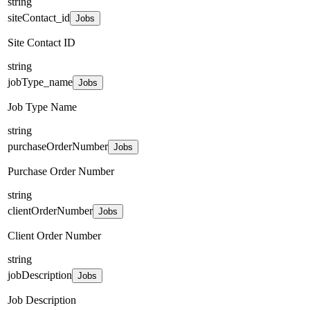
string
siteContact_id
Jobs
Site Contact ID
string
jobType_name
Jobs
Job Type Name
string
purchaseOrderNumber
Jobs
Purchase Order Number
string
clientOrderNumber
Jobs
Client Order Number
string
jobDescription
Jobs
Job Description