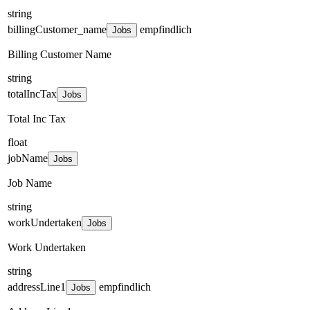
string
billingCustomer_name
empfindlich
Jobs
Billing Customer Name
string
totalIncTax
Jobs
Total Inc Tax
float
jobName
Jobs
Job Name
string
workUndertaken
Jobs
Work Undertaken
string
addressLine1
empfindlich
Jobs