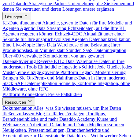
von Dataddo
Strategische Partner
Unternehmen, die Sie kennen und
denen Sie vertrauen und deren Lösungen unsere ergänzen
Lösungen
KI-Datenfundament
Aktuelle, governte Daten für Ihre Modelle und
Agenten
Agentic Data Streaming
Echtzeitdaten, auf die Ihre KI-
Agenten reagieren können
Echtzeit-CDC
Aktualität unter einer
Sekunde für Ihre anspruchsvollsten Agenten
Datenbankreplikation
Eine Live-Kopie Ihres Data Warehouse ohne Belastung Ihrer
Produktionslast, in Minuten statt Stunden
SaaS-Datenintegration
Über 400 verwaltete Konnektoren, von uns gewartet
Datenaktivierung
Reverse ETL: Data-Warehouse-Daten in Ihre
modernsten Tools
Einheitliche Ingestion-Schicht
Jede Quelle, jedes
Muster, eine einzige governte Plattform
Legacy-Modernisierung
Bringen Sie On-Prem- und Mainframe-Daten in Ihren modernen
Stack
SAP-Datenreplikation
Schnelle, konforme Integration, ohne
Middleware, ohne RFC
Plattform
Konnektoren
Preise
Fallstudien
Ressourcen
Dokumentation
Alles, was Sie wissen müssen, um Ihre Daten
fließen zu lassen
Blog
Leitfäden, Vorlagen, Tooltipps,
Brancheneinblicke und mehr
Dataddo Academy
Kurse und
Webinare zur Arbeit mit Dataddo und Daten
Medienressourcen
Neuigkeiten, Pressemitteilungen, Branchenberichte und
Expertentipps zur Datenstrategie
Dataddo vs. Wettbewerber
Sehen