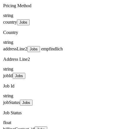
Pricing Method
string
country
Jobs
Country
string
addressLine2
empfindlich
Jobs
Address Line2
string
jobId
Jobs
Job Id
string
jobStatus
Jobs
Job Status
float