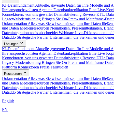
KI-Datenfundament
Aktuelle, governte Daten für Ihre Modelle und 
Ihre anspruchsvollsten Agenten
Datenbankreplikation
Eine Live-Kopi
Konnektoren, von uns gewartet
Datenaktivierung
Reverse ETL: Data
Legacy-Modernisierung
Bringen Sie On-Prem- und Mainframe-Daten
Dokumentation
Alles, was Sie wissen müssen, um Ihre Daten fließen 
und Daten
Medienressourcen
Neuigkeiten, Pressemitteilungen, Branc
Datenintegrationstools abschneidet
Webinare
Live-Diskussionen und 
Dataddo
Strategische Partner
Unternehmen, die Sie kennen und denen
Lösungen
KI-Datenfundament
Aktuelle, governte Daten für Ihre Modelle und 
Ihre anspruchsvollsten Agenten
Datenbankreplikation
Eine Live-Kopi
Konnektoren, von uns gewartet
Datenaktivierung
Reverse ETL: Data
Legacy-Modernisierung
Bringen Sie On-Prem- und Mainframe-Daten
Plattform
Konnektoren
Preise
Fallstudien
Ressourcen
Dokumentation
Alles, was Sie wissen müssen, um Ihre Daten fließen 
und Daten
Medienressourcen
Neuigkeiten, Pressemitteilungen, Branc
Datenintegrationstools abschneidet
Webinare
Live-Diskussionen und 
Dataddo
Strategische Partner
Unternehmen, die Sie kennen und denen
English
EN