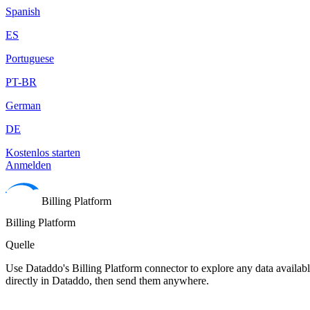
Spanish
ES
Portuguese
PT-BR
German
DE
Kostenlos starten
Anmelden
Billing Platform
Billing Platform
Quelle
Use Dataddo's Billing Platform connector to explore any data available
directly in Dataddo, then send them anywhere.