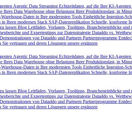
Agenten
Agentic Data Streaming
Echtzeitdaten, auf die Ihre KI-Agenten
e Ihres Data Warehouse ohne Belastung Ihrer Produktionslast, in Minut
-Warehouse-Daten in Ihre modernsten Tools
Einheitliche Ingestion-Sch
 in Ihren modernen Stack
SAP-Datenreplikation
Schnelle, konforme I
zu lassen
Blog
Leitfäden, Vorlagen, Tooltipps, Brancheneinblicke und
henberichte und Expertentipps zur Datenstrategie
Dataddo vs. Wettbew
Demonstrationen von Dataddo und Partnern
Partnerprogramme
Entdec
 Sie vertrauen und deren Lösungen unsere ergänzen
Agenten
Agentic Data Streaming
Echtzeitdaten, auf die Ihre KI-Agenten
e Ihres Data Warehouse ohne Belastung Ihrer Produktionslast, in Minut
-Warehouse-Daten in Ihre modernsten Tools
Einheitliche Ingestion-Sch
 in Ihren modernen Stack
SAP-Datenreplikation
Schnelle, konforme I
zu lassen
Blog
Leitfäden, Vorlagen, Tooltipps, Brancheneinblicke und
henberichte und Expertentipps zur Datenstrategie
Dataddo vs. Wettbew
Demonstrationen von Dataddo und Partnern
Partnerprogramme
Entdec
 Sie vertrauen und deren Lösungen unsere ergänzen