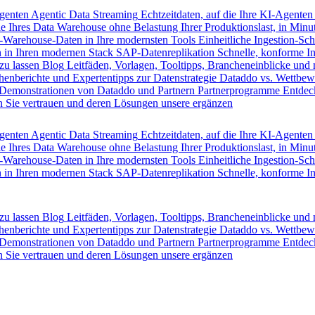
Agenten
Agentic Data Streaming
Echtzeitdaten, auf die Ihre KI-Agenten
e Ihres Data Warehouse ohne Belastung Ihrer Produktionslast, in Minut
-Warehouse-Daten in Ihre modernsten Tools
Einheitliche Ingestion-Sch
 in Ihren modernen Stack
SAP-Datenreplikation
Schnelle, konforme I
zu lassen
Blog
Leitfäden, Vorlagen, Tooltipps, Brancheneinblicke und
henberichte und Expertentipps zur Datenstrategie
Dataddo vs. Wettbew
Demonstrationen von Dataddo und Partnern
Partnerprogramme
Entdec
 Sie vertrauen und deren Lösungen unsere ergänzen
Agenten
Agentic Data Streaming
Echtzeitdaten, auf die Ihre KI-Agenten
e Ihres Data Warehouse ohne Belastung Ihrer Produktionslast, in Minut
-Warehouse-Daten in Ihre modernsten Tools
Einheitliche Ingestion-Sch
 in Ihren modernen Stack
SAP-Datenreplikation
Schnelle, konforme I
zu lassen
Blog
Leitfäden, Vorlagen, Tooltipps, Brancheneinblicke und
henberichte und Expertentipps zur Datenstrategie
Dataddo vs. Wettbew
Demonstrationen von Dataddo und Partnern
Partnerprogramme
Entdec
 Sie vertrauen und deren Lösungen unsere ergänzen