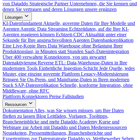
von Dataddo
Strategische Partner
Unternehmen, die Sie kennen und
denen Sie vertrauen und deren Lösungen unsere ergänzen
Lösungen
KI-Datenfundament
Aktuelle, governte Daten für Ihre Modelle und
Agenten
Agentic Data Streaming
Echtzeitdaten, auf die Ihre KI-
Agenten reagieren können
Echtzeit-CDC
Aktualität unter einer
Sekunde für Ihre anspruchsvollsten Agenten
Datenbankreplikation
Eine Live-Kopie Ihres Data Warehouse ohne Belastung Ihrer
Produktionslast, in Minuten statt Stunden
SaaS-Datenintegration
Über 400 verwaltete Konnektoren, von uns gewartet
Datenaktivierung
Reverse ETL: Data-Warehouse-Daten in Ihre
modernsten Tools
Einheitliche Ingestion-Schicht
Jede Quelle, jedes
Muster, eine einzige governte Plattform
Legacy-Modernisierung
Bringen Sie On-Prem- und Mainframe-Daten in Ihren modernen
Stack
SAP-Datenreplikation
Schnelle, konforme Integration, ohne
Middleware, ohne RFC
Plattform
Konnektoren
Preise
Fallstudien
Ressourcen
Dokumentation
Alles, was Sie wissen müssen, um Ihre Daten
fließen zu lassen
Blog
Leitfäden, Vorlagen, Tooltipps,
Brancheneinblicke und mehr
Dataddo Academy
Kurse und
Webinare zur Arbeit mit Dataddo und Daten
Medienressourcen
Neuigkeiten, Pressemitteilungen, Branchenberichte und
Expertentipps zur Datenstrategie
Dataddo vs. Wettbewerber
Sehen