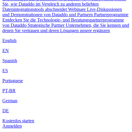
Sie, wie Dataddo im Vergleich zu anderen beliebten
Datenintegrationstools abschneidet
Webinare
Live-Diskussionen
und Demonstrationen von Dataddo und Partnern
Partnerprogramme
Entdecken Sie die Technologie- und Beratungspartnerprogramme
von Dataddo
Strategische Partner
Unternehmen, die Sie kennen und
denen Sie vertrauen und deren Lösungen unsere ergänzen
English
EN
Spanish
ES
Portuguese
PT-BR
German
DE
Kostenlos starten
Anmelden