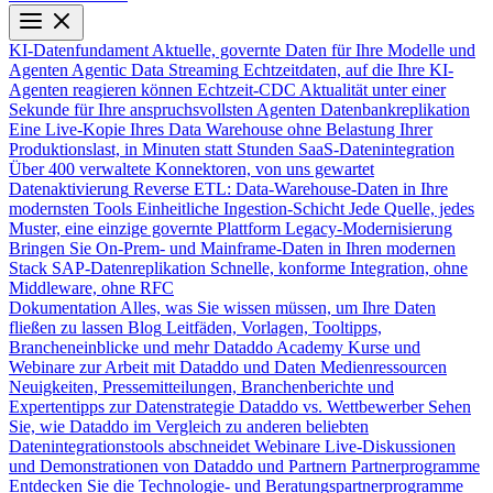
KI-Datenfundament
Aktuelle, governte Daten für Ihre Modelle und
Agenten
Agentic Data Streaming
Echtzeitdaten, auf die Ihre KI-
Agenten reagieren können
Echtzeit-CDC
Aktualität unter einer
Sekunde für Ihre anspruchsvollsten Agenten
Datenbankreplikation
Eine Live-Kopie Ihres Data Warehouse ohne Belastung Ihrer
Produktionslast, in Minuten statt Stunden
SaaS-Datenintegration
Über 400 verwaltete Konnektoren, von uns gewartet
Datenaktivierung
Reverse ETL: Data-Warehouse-Daten in Ihre
modernsten Tools
Einheitliche Ingestion-Schicht
Jede Quelle, jedes
Muster, eine einzige governte Plattform
Legacy-Modernisierung
Bringen Sie On-Prem- und Mainframe-Daten in Ihren modernen
Stack
SAP-Datenreplikation
Schnelle, konforme Integration, ohne
Middleware, ohne RFC
Dokumentation
Alles, was Sie wissen müssen, um Ihre Daten
fließen zu lassen
Blog
Leitfäden, Vorlagen, Tooltipps,
Brancheneinblicke und mehr
Dataddo Academy
Kurse und
Webinare zur Arbeit mit Dataddo und Daten
Medienressourcen
Neuigkeiten, Pressemitteilungen, Branchenberichte und
Expertentipps zur Datenstrategie
Dataddo vs. Wettbewerber
Sehen
Sie, wie Dataddo im Vergleich zu anderen beliebten
Datenintegrationstools abschneidet
Webinare
Live-Diskussionen
und Demonstrationen von Dataddo und Partnern
Partnerprogramme
Entdecken Sie die Technologie- und Beratungspartnerprogramme