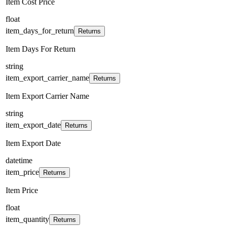
Item Cost Price
float
item_days_for_return
Returns
Item Days For Return
string
item_export_carrier_name
Returns
Item Export Carrier Name
string
item_export_date
Returns
Item Export Date
datetime
item_price
Returns
Item Price
float
item_quantity
Returns