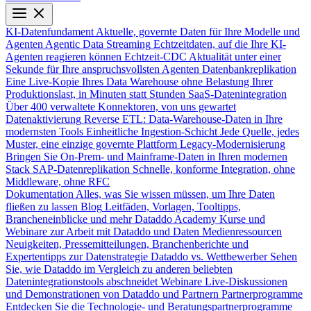
KI-Datenfundament
Aktuelle, governte Daten für Ihre Modelle und
Agenten
Agentic Data Streaming
Echtzeitdaten, auf die Ihre KI-
Agenten reagieren können
Echtzeit-CDC
Aktualität unter einer
Sekunde für Ihre anspruchsvollsten Agenten
Datenbankreplikation
Eine Live-Kopie Ihres Data Warehouse ohne Belastung Ihrer
Produktionslast, in Minuten statt Stunden
SaaS-Datenintegration
Über 400 verwaltete Konnektoren, von uns gewartet
Datenaktivierung
Reverse ETL: Data-Warehouse-Daten in Ihre
modernsten Tools
Einheitliche Ingestion-Schicht
Jede Quelle, jedes
Muster, eine einzige governte Plattform
Legacy-Modernisierung
Bringen Sie On-Prem- und Mainframe-Daten in Ihren modernen
Stack
SAP-Datenreplikation
Schnelle, konforme Integration, ohne
Middleware, ohne RFC
Dokumentation
Alles, was Sie wissen müssen, um Ihre Daten
fließen zu lassen
Blog
Leitfäden, Vorlagen, Tooltipps,
Brancheneinblicke und mehr
Dataddo Academy
Kurse und
Webinare zur Arbeit mit Dataddo und Daten
Medienressourcen
Neuigkeiten, Pressemitteilungen, Branchenberichte und
Expertentipps zur Datenstrategie
Dataddo vs. Wettbewerber
Sehen
Sie, wie Dataddo im Vergleich zu anderen beliebten
Datenintegrationstools abschneidet
Webinare
Live-Diskussionen
und Demonstrationen von Dataddo und Partnern
Partnerprogramme
Entdecken Sie die Technologie- und Beratungspartnerprogramme