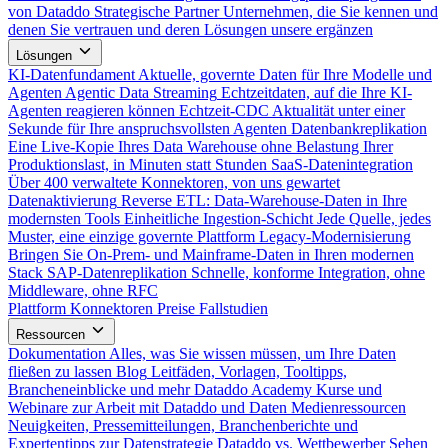
von Dataddo
Strategische Partner
Unternehmen, die Sie kennen und
denen Sie vertrauen und deren Lösungen unsere ergänzen
Lösungen
KI-Datenfundament
Aktuelle, governte Daten für Ihre Modelle und
Agenten
Agentic Data Streaming
Echtzeitdaten, auf die Ihre KI-
Agenten reagieren können
Echtzeit-CDC
Aktualität unter einer
Sekunde für Ihre anspruchsvollsten Agenten
Datenbankreplikation
Eine Live-Kopie Ihres Data Warehouse ohne Belastung Ihrer
Produktionslast, in Minuten statt Stunden
SaaS-Datenintegration
Über 400 verwaltete Konnektoren, von uns gewartet
Datenaktivierung
Reverse ETL: Data-Warehouse-Daten in Ihre
modernsten Tools
Einheitliche Ingestion-Schicht
Jede Quelle, jedes
Muster, eine einzige governte Plattform
Legacy-Modernisierung
Bringen Sie On-Prem- und Mainframe-Daten in Ihren modernen
Stack
SAP-Datenreplikation
Schnelle, konforme Integration, ohne
Middleware, ohne RFC
Plattform
Konnektoren
Preise
Fallstudien
Ressourcen
Dokumentation
Alles, was Sie wissen müssen, um Ihre Daten
fließen zu lassen
Blog
Leitfäden, Vorlagen, Tooltipps,
Brancheneinblicke und mehr
Dataddo Academy
Kurse und
Webinare zur Arbeit mit Dataddo und Daten
Medienressourcen
Neuigkeiten, Pressemitteilungen, Branchenberichte und
Expertentipps zur Datenstrategie
Dataddo vs. Wettbewerber
Sehen