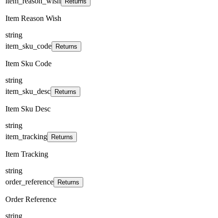
item_reason_wish
Returns
Item Reason Wish
string
item_sku_code
Returns
Item Sku Code
string
item_sku_desc
Returns
Item Sku Desc
string
item_tracking
Returns
Item Tracking
string
order_reference
Returns
Order Reference
string