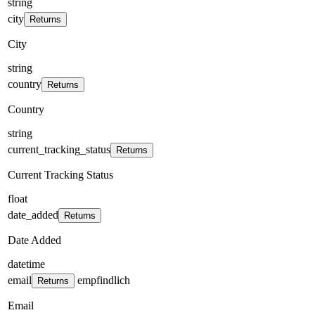
string
city
Returns
City
string
country
Returns
Country
string
current_tracking_status
Returns
Current Tracking Status
float
date_added
Returns
Date Added
datetime
email
empfindlich
Returns
Email