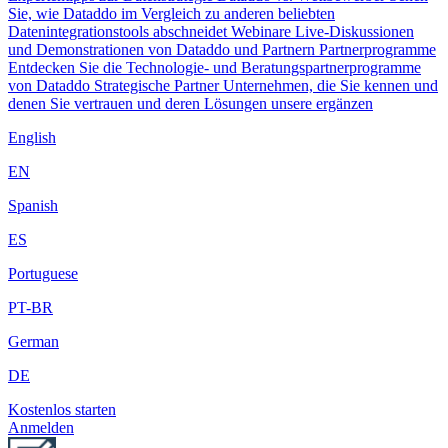
Sie, wie Dataddo im Vergleich zu anderen beliebten
Datenintegrationstools abschneidet
Webinare
Live-Diskussionen
und Demonstrationen von Dataddo und Partnern
Partnerprogramme
Entdecken Sie die Technologie- und Beratungspartnerprogramme
von Dataddo
Strategische Partner
Unternehmen, die Sie kennen und
denen Sie vertrauen und deren Lösungen unsere ergänzen
English
EN
Spanish
ES
Portuguese
PT-BR
German
DE
Kostenlos starten
Anmelden