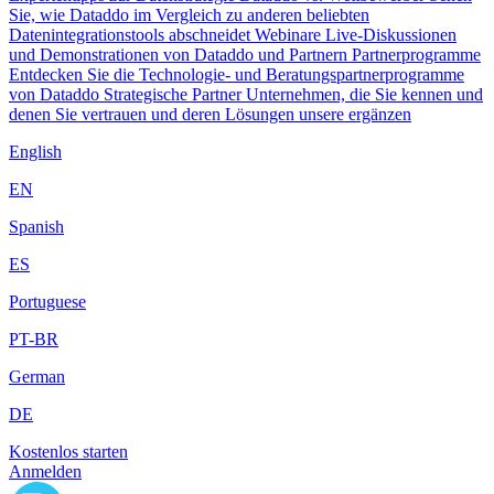
Sie, wie Dataddo im Vergleich zu anderen beliebten
Datenintegrationstools abschneidet
Webinare
Live-Diskussionen
und Demonstrationen von Dataddo und Partnern
Partnerprogramme
Entdecken Sie die Technologie- und Beratungspartnerprogramme
von Dataddo
Strategische Partner
Unternehmen, die Sie kennen und
denen Sie vertrauen und deren Lösungen unsere ergänzen
English
EN
Spanish
ES
Portuguese
PT-BR
German
DE
Kostenlos starten
Anmelden