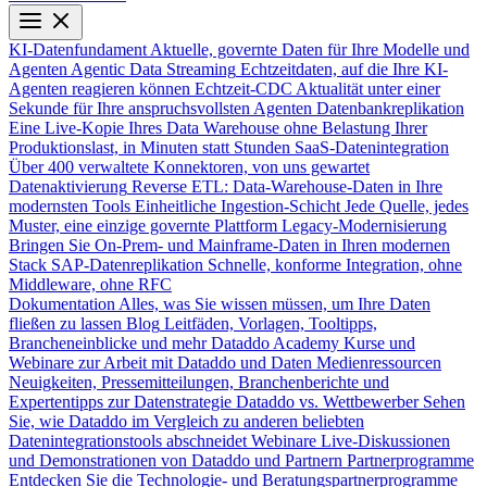
KI-Datenfundament
Aktuelle, governte Daten für Ihre Modelle und
Agenten
Agentic Data Streaming
Echtzeitdaten, auf die Ihre KI-
Agenten reagieren können
Echtzeit-CDC
Aktualität unter einer
Sekunde für Ihre anspruchsvollsten Agenten
Datenbankreplikation
Eine Live-Kopie Ihres Data Warehouse ohne Belastung Ihrer
Produktionslast, in Minuten statt Stunden
SaaS-Datenintegration
Über 400 verwaltete Konnektoren, von uns gewartet
Datenaktivierung
Reverse ETL: Data-Warehouse-Daten in Ihre
modernsten Tools
Einheitliche Ingestion-Schicht
Jede Quelle, jedes
Muster, eine einzige governte Plattform
Legacy-Modernisierung
Bringen Sie On-Prem- und Mainframe-Daten in Ihren modernen
Stack
SAP-Datenreplikation
Schnelle, konforme Integration, ohne
Middleware, ohne RFC
Dokumentation
Alles, was Sie wissen müssen, um Ihre Daten
fließen zu lassen
Blog
Leitfäden, Vorlagen, Tooltipps,
Brancheneinblicke und mehr
Dataddo Academy
Kurse und
Webinare zur Arbeit mit Dataddo und Daten
Medienressourcen
Neuigkeiten, Pressemitteilungen, Branchenberichte und
Expertentipps zur Datenstrategie
Dataddo vs. Wettbewerber
Sehen
Sie, wie Dataddo im Vergleich zu anderen beliebten
Datenintegrationstools abschneidet
Webinare
Live-Diskussionen
und Demonstrationen von Dataddo und Partnern
Partnerprogramme
Entdecken Sie die Technologie- und Beratungspartnerprogramme