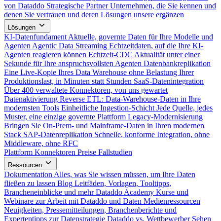
von Dataddo
Strategische Partner
Unternehmen, die Sie kennen und
denen Sie vertrauen und deren Lösungen unsere ergänzen
Lösungen
KI-Datenfundament
Aktuelle, governte Daten für Ihre Modelle und
Agenten
Agentic Data Streaming
Echtzeitdaten, auf die Ihre KI-
Agenten reagieren können
Echtzeit-CDC
Aktualität unter einer
Sekunde für Ihre anspruchsvollsten Agenten
Datenbankreplikation
Eine Live-Kopie Ihres Data Warehouse ohne Belastung Ihrer
Produktionslast, in Minuten statt Stunden
SaaS-Datenintegration
Über 400 verwaltete Konnektoren, von uns gewartet
Datenaktivierung
Reverse ETL: Data-Warehouse-Daten in Ihre
modernsten Tools
Einheitliche Ingestion-Schicht
Jede Quelle, jedes
Muster, eine einzige governte Plattform
Legacy-Modernisierung
Bringen Sie On-Prem- und Mainframe-Daten in Ihren modernen
Stack
SAP-Datenreplikation
Schnelle, konforme Integration, ohne
Middleware, ohne RFC
Plattform
Konnektoren
Preise
Fallstudien
Ressourcen
Dokumentation
Alles, was Sie wissen müssen, um Ihre Daten
fließen zu lassen
Blog
Leitfäden, Vorlagen, Tooltipps,
Brancheneinblicke und mehr
Dataddo Academy
Kurse und
Webinare zur Arbeit mit Dataddo und Daten
Medienressourcen
Neuigkeiten, Pressemitteilungen, Branchenberichte und
Expertentipps zur Datenstrategie
Dataddo vs. Wettbewerber
Sehen