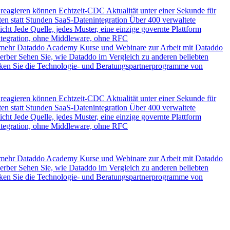
 reagieren können
Echtzeit-CDC
Aktualität unter einer Sekunde für
en statt Stunden
SaaS-Datenintegration
Über 400 verwaltete
icht
Jede Quelle, jedes Muster, eine einzige governte Plattform
ntegration, ohne Middleware, ohne RFC
 mehr
Dataddo Academy
Kurse und Webinare zur Arbeit mit Dataddo
erber
Sehen Sie, wie Dataddo im Vergleich zu anderen beliebten
ken Sie die Technologie- und Beratungspartnerprogramme von
 reagieren können
Echtzeit-CDC
Aktualität unter einer Sekunde für
en statt Stunden
SaaS-Datenintegration
Über 400 verwaltete
icht
Jede Quelle, jedes Muster, eine einzige governte Plattform
ntegration, ohne Middleware, ohne RFC
 mehr
Dataddo Academy
Kurse und Webinare zur Arbeit mit Dataddo
erber
Sehen Sie, wie Dataddo im Vergleich zu anderen beliebten
ken Sie die Technologie- und Beratungspartnerprogramme von