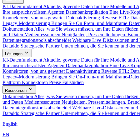
KI-Datenfundament
Aktuelle, governte Daten für Ihre Modelle und 
Ihre anspruchsvollsten Agenten
Datenbankreplikation
Eine Live-Kopi
Konnektoren, von uns gewartet
Datenaktivierung
Reverse ETL: Data
Legacy-Modernisierung
Bringen Sie On-Prem- und Mainframe-Daten
Dokumentation
Alles, was Sie wissen müssen, um Ihre Daten fließen 
und Daten
Medienressourcen
Neuigkeiten, Pressemitteilungen, Branc
Datenintegrationstools abschneidet
Webinare
Live-Diskussionen und 
Dataddo
Strategische Partner
Unternehmen, die Sie kennen und denen
Lösungen
KI-Datenfundament
Aktuelle, governte Daten für Ihre Modelle und 
Ihre anspruchsvollsten Agenten
Datenbankreplikation
Eine Live-Kopi
Konnektoren, von uns gewartet
Datenaktivierung
Reverse ETL: Data
Legacy-Modernisierung
Bringen Sie On-Prem- und Mainframe-Daten
Plattform
Konnektoren
Preise
Fallstudien
Ressourcen
Dokumentation
Alles, was Sie wissen müssen, um Ihre Daten fließen 
und Daten
Medienressourcen
Neuigkeiten, Pressemitteilungen, Branc
Datenintegrationstools abschneidet
Webinare
Live-Diskussionen und 
Dataddo
Strategische Partner
Unternehmen, die Sie kennen und denen
English
EN