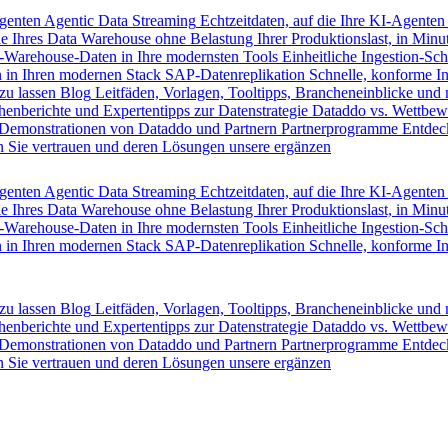
Agenten
Agentic Data Streaming
Echtzeitdaten, auf die Ihre KI-Agenten
e Ihres Data Warehouse ohne Belastung Ihrer Produktionslast, in Minut
-Warehouse-Daten in Ihre modernsten Tools
Einheitliche Ingestion-Sch
 in Ihren modernen Stack
SAP-Datenreplikation
Schnelle, konforme I
zu lassen
Blog
Leitfäden, Vorlagen, Tooltipps, Brancheneinblicke und
henberichte und Expertentipps zur Datenstrategie
Dataddo vs. Wettbew
Demonstrationen von Dataddo und Partnern
Partnerprogramme
Entdec
 Sie vertrauen und deren Lösungen unsere ergänzen
Agenten
Agentic Data Streaming
Echtzeitdaten, auf die Ihre KI-Agenten
e Ihres Data Warehouse ohne Belastung Ihrer Produktionslast, in Minut
-Warehouse-Daten in Ihre modernsten Tools
Einheitliche Ingestion-Sch
 in Ihren modernen Stack
SAP-Datenreplikation
Schnelle, konforme I
zu lassen
Blog
Leitfäden, Vorlagen, Tooltipps, Brancheneinblicke und
henberichte und Expertentipps zur Datenstrategie
Dataddo vs. Wettbew
Demonstrationen von Dataddo und Partnern
Partnerprogramme
Entdec
 Sie vertrauen und deren Lösungen unsere ergänzen