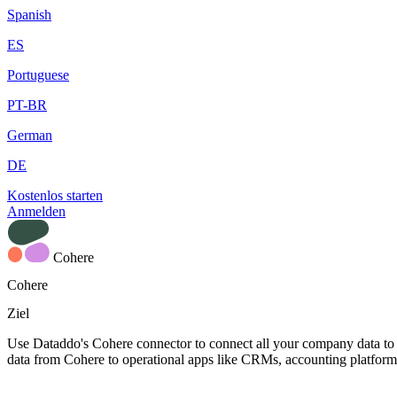
Spanish
ES
Portuguese
PT-BR
German
DE
Kostenlos starten
Anmelden
Cohere
Cohere
Ziel
Use Dataddo's Cohere connector to connect all your company data to 
data from Cohere to operational apps like CRMs, accounting platform